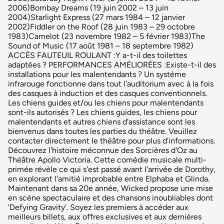
2006)Bombay Dreams (19 juin 2002 – 13 juin
2004)Starlight Express (27 mars 1984 – 12 janvier
2002)Fiddler on the Roof (28 juin 1983 – 29 octobre
1983)Camelot (23 novembre 1982 – 5 février 1983)The
Sound of Music (17 août 1981 – 18 septembre 1982)
ACCÈS FAUTEUIL ROULANT :Y a-t-il des toilettes
adaptées ? PERFORMANCES AMÉLIORÉES :Existe-t-il des
installations pour les malentendants ? Un système
infrarouge fonctionne dans tout l'auditorium avec à la fois
des casques à induction et des casques conventionnels.
Les chiens guides et/ou les chiens pour malentendants
sont-ils autorisés ? Les chiens guides, les chiens pour
malentendants et autres chiens d'assistance sont les
bienvenus dans toutes les parties du théâtre. Veuillez
contacter directement le théâtre pour plus d'informations.
Découvrez l'histoire méconnue des Sorcières d'Oz au
Théâtre Apollo Victoria. Cette comédie musicale multi-
primée révèle ce qui s'est passé avant l'arrivée de Dorothy,
en explorant l'amitié improbable entre Elphaba et Glinda.
Maintenant dans sa 20e année, Wicked propose une mise
en scène spectaculaire et des chansons inoubliables dont
'Defying Gravity'. Soyez les premiers à accéder aux
meilleurs billets, aux offres exclusives et aux dernières