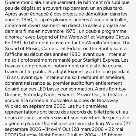
Guerre mondiale. Heureusement, le bâtiment n’a subi que
peu de dégâts et a rouvert rapidement, un an plus tard.
Après avoir échappé à des projets de démolition dans les
années 1950, et après plusieurs années à accueillir ballet,
cinéma et divertissement en direct, la salle a projeté ses
derniers films en novembre 1975 : un double programme
d’horreur avec Legend of the Werewolf et Vampire Circus.
En 1981, le bâtiment rouvre en tant qu’Apollo Victoria. The
Sound of Music, Camelot et Fiddler on the Roof y sont à
l’affiche au début des années 1980, avant que l’intérieur
ne soit profondément remanié pour Starlight Express. Les
travaux comprenaient notamment une piste de course
traversant le public. Starlight Express y a été joué pendant
18 ans, avant que l’intérieur ne soit restauré et amélioré,
donnant naissance au premier auditorium entièrement
éclairé par des LED basse consommation. Après Bombay
Dreams, Saturday Night Fever et Movin’ Out, le théâtre a
accueilli la comédie musicale à succès de Broadway
Wicked en septembre 2006. Les huit premières
représentations ont battu des records de billetterie et, au
cours des sept années suivant son ouverture, le spectacle
a généré plus de 150 millions de livres sterling. Wicked (27
septembre 2006 –)Movin' Out (28 mars 2006 – 22 mai
2006)Saturday Night Fever (2 juillet 2004 – 18 février