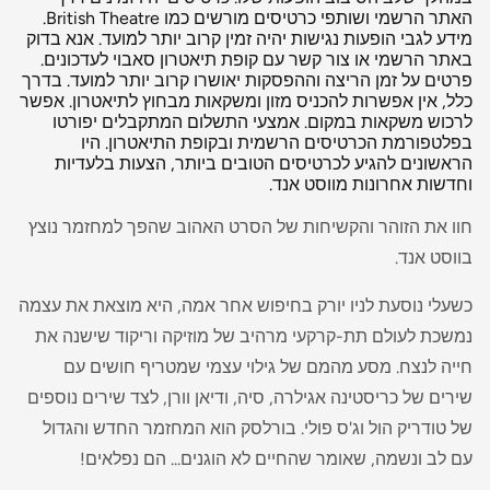
האתר הרשמי ושותפי כרטיסים מורשים כמו British Theatre.
מידע לגבי הופעות נגישות יהיה זמין קרוב יותר למועד. אנא בדוק
באתר הרשמי או צור קשר עם קופת תיאטרון סאבוי לעדכונים.
פרטים על זמן הריצה וההפסקות יאושרו קרוב יותר למועד. בדרך
כלל, אין אפשרות להכניס מזון ומשקאות מבחוץ לתיאטרון. אפשר
לרכוש משקאות במקום. אמצעי התשלום המתקבלים יפורטו
בפלטפורמת הכרטיסים הרשמית ובקופת התיאטרון. היו
הראשונים להגיע לכרטיסים הטובים ביותר, הצעות בלעדיות
וחדשות אחרונות מווסט אנד.
חוו את הזוהר והקשיחות של הסרט האהוב שהפך למחזמר נוצץ
בווסט אנד.
כשעלי נוסעת לניו יורק בחיפוש אחר אמה, היא מוצאת את עצמה
נמשכת לעולם תת-קרקעי מרהיב של מוזיקה וריקוד שישנה את
חייה לנצח. מסע מהמם של גילוי עצמי שמטריף חושים עם
שירים של כריסטינה אגילרה, סיה, ודיאן וורן, לצד שירים נוספים
של טודריק הול וג'ס פולי. בורלסק הוא המחזמר החדש והגדול
עם לב ונשמה, שאומר שהחיים לא הוגנים... הם נפלאים!