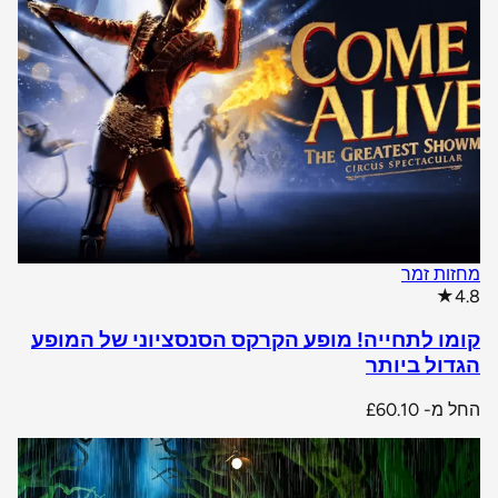
מחזות זמר
star rating
★
4.8
קומו לתחייה! מופע הקרקס הסנסציוני של המופע
הגדול ביותר
החל מ-
£60.10