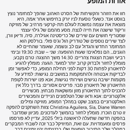
אודות המופע
חוו את הזוהר והקשיחות של הסרט האהוב שהפך למחזמר נוצץ
בווסט אנד. כשעלי נוסעת לניו יורק בחיפוש אחר אמה, היא
מוצאת את עצמה נמשכת לעולם תת-קרקעי מרהיב של מוזיקה
וריקוד שישנה את חייה לנצח. מסע מהמם של גילוי עצמי
שמטריף חושים עם שירים של כריסטינה אגילרה, סיה, ודיאן וורן,
לצד שירים נוספים של טודריק הול וג'ס פולי. בורלסק הוא
המחזמר החדש והגדול עם לב ונשמה, שאומר שהחיים לא
הוגנים... הם נפלאים! שעות ההופעה: שני – שבת: 19:30 ובימי
רביעי ושבת הצגות צהריים: 14:30 משך ההצגה: טרם נקבע;
מומלץ לחזור ולבדוק קרוב יותר למועד. הגעה: מומלץ להגיע
לתיאטרון לפחות 30 דקות לפני תחילת המופע, כדי לאפשר זמן
לבדיקות אבטחה ולהתמקמות במושבים. נגישות: למידע על
מקומות ישיבה נגישים ושירותי נגישות, אנא פנו ישירות לקופת
התיאטרון של תיאטרון סבוי. פריטים אסורים: בדרך כלל אין
להכניס לתוך התיאטרון מזון ומשקאות מבחוץ. מכשירים
אלקטרוניים: אנא ודאו שכל הטלפונים הניידים והמכשירים
האלקטרוניים במצב שקט במהלך המופע. מוזיקה ומילים:
Christina Aguilera, Sia, Diane Warren צוות השחקנים להפקה
זו טרם הוכרז. מומלץ לחזור בהמשך לעדכונים. מכיוון שמדובר
בהפקה חדשה שתעלה לראשונה ביולי 2025, עדיין לא פורסמו
פרסים ומועמדויות. עם זאת, המיוזיקל כבר זכה לשבחי המבקרים
במהלך שלב הסיבוב הופעות שלו. כרטיסים יהיו זמינים דרך