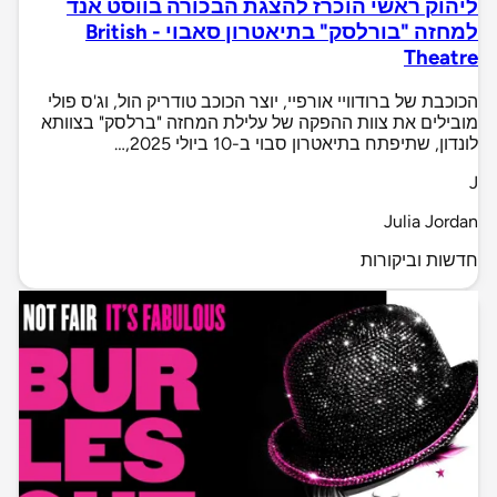
ליהוק ראשי הוכרז להצגת הבכורה בווסט אנד
למחזה "בורלסק" בתיאטרון סאבוי - British
Theatre
הכוכבת של ברודוויי אורפיי, יוצר הכוכב טודריק הול, וג'ס פולי
מובילים את צוות ההפקה של עלילת המחזה "ברלסק" בצוותא
לונדון, שתיפתח בתיאטרון סבוי ב-10 ביולי 2025,…
J
Julia Jordan
חדשות וביקורות