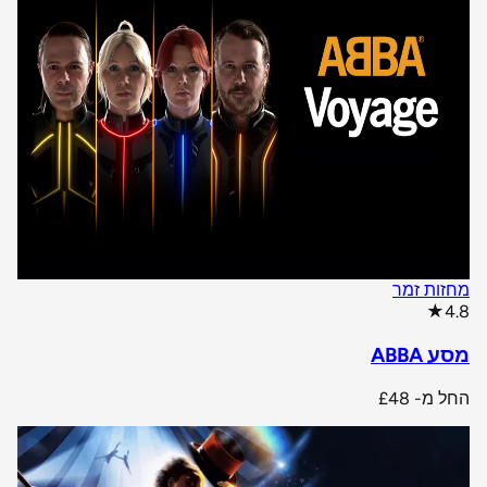
מחזות זמר
star rating
★
4.8
מסע ABBA
החל מ-
£48