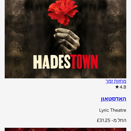
מחזות זמר
star rating
★
4.8
הַאדְסְטַאוּן
Lyric Theatre
החל מ-
£31.25