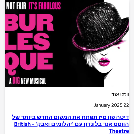
ווסט אנד
22 January 2025
דיטה פון טיז תפתח את המקום החדש ביותר של
הווסט אנד בלונדון עם 'יהלומים ואבק' - British
Theatre