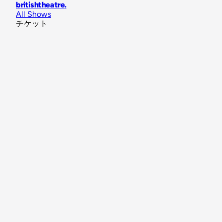
britishtheatre
.
All Shows
チケット