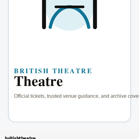
britishtheatre
.