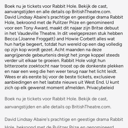
Boek nu je tickets voor Rabbit Hole. Bekijk de cast,
aanvangstijden en alle details op BritishTheatre.com.
David Lindsay Abaire's prachtige en geestige drama Rabbit
Hole, bekroond met de Pulitzer Prize en genomineerd
voor een Tony Award, maakt dit najaar zijn Britse debuut
in het Vaudeville Theatre. In dit veelgeprezen stuk hebben
Becca (Joanne Froggatt) and Howie Corbett alles wat
hun hartje begeert, totdat hun wereld op een dag volledig
op zijn kop wordt gezet. Acht maanden na deze
aangrijpende gebeurtenis dreigt het jonge koppel steeds
verder uit elkaar te groeien. Rabbit Hole volgt hun
bitterzoete zoektocht naar troost op de donkerste plekken
en naar een weg die hen weer terug naar het licht leidt.
Wees er als eerste bij voor de beste tickets, exclusieve
aanbiedingen en het laatste nieuws uit West End. U kunt
zich op elk gewenst moment afmelden. Privacybeleid
Boek nu je tickets voor Rabbit Hole. Bekijk de cast,
aanvangstijden en alle details op BritishTheatre.com.
David Lindsay Abaire's prachtige en geestige drama Rabbit
Hole, bekroond met de Pulitzer Prize en genomineerd