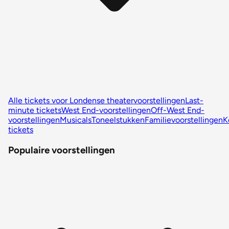
Alle tickets voor Londense theatervoorstellingen
Last-
minute tickets
West End-voorstellingen
Off-West End-
voorstellingen
Musicals
Toneelstukken
Familievoorstellingen
K
tickets
Populaire voorstellingen