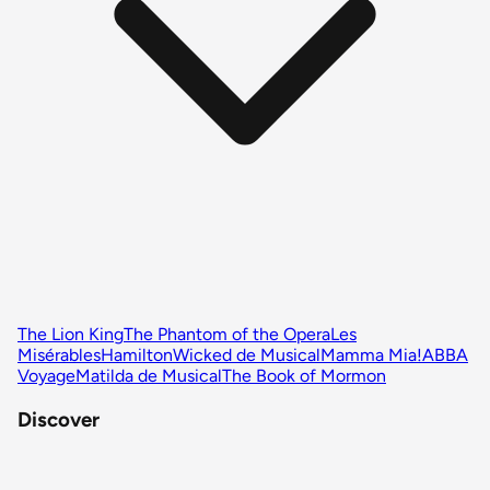
The Lion King
The Phantom of the Opera
Les
Misérables
Hamilton
Wicked de Musical
Mamma Mia!
ABBA
Voyage
Matilda de Musical
The Book of Mormon
Discover