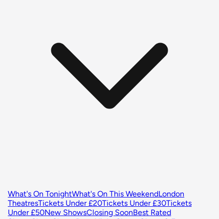
What's On Tonight
What's On This Weekend
London
Theatres
Tickets Under £20
Tickets Under £30
Tickets
Under £50
New Shows
Closing Soon
Best Rated