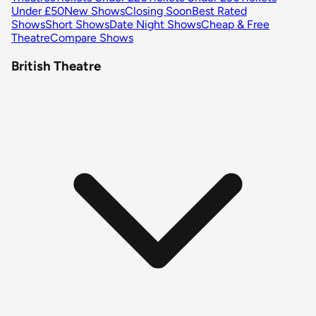
Under £50
New Shows
Closing Soon
Best Rated
Shows
Short Shows
Date Night Shows
Cheap & Free
Theatre
Compare Shows
British Theatre