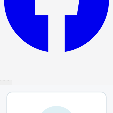
Forestillingen er avsluttet
Dear England
→