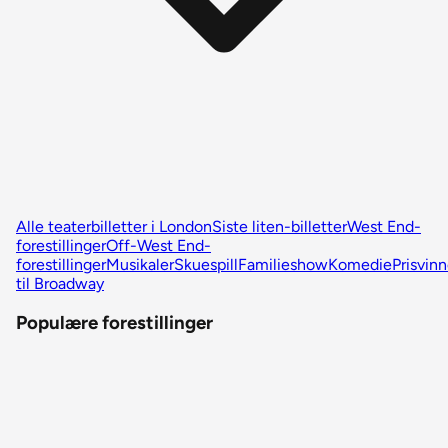
Alle teaterbilletter i London
Siste liten-billetter
West End-
forestillinger
Off-West End-
forestillinger
Musikaler
Skuespill
Familieshow
Komedie
Prisvin
til Broadway
Populære forestillinger