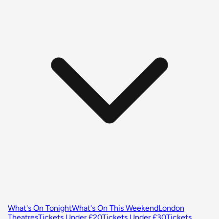
What's On Tonight
What's On This Weekend
London
Theatres
Tickets Under £20
Tickets Under £30
Tickets