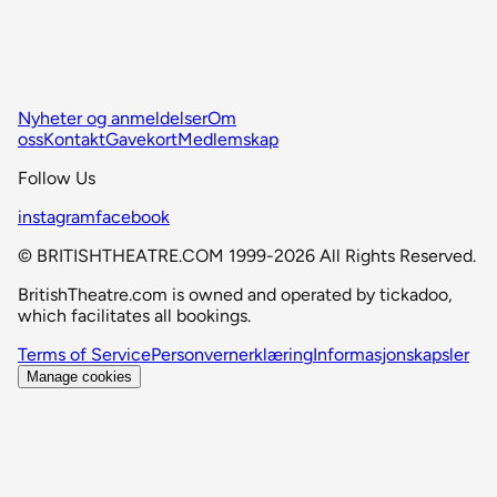
Nyheter og anmeldelser
Om
oss
Kontakt
Gavekort
Medlemskap
Follow Us
instagram
facebook
© BRITISHTHEATRE.COM 1999-2026 All Rights Reserved.
BritishTheatre.com is owned and operated by tickadoo,
which facilitates all bookings.
Terms of Service
Personvernerklæring
Informasjonskapsler
Manage cookies