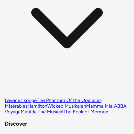
Løvenes konge
The Phantom Of the Opera
Les
Misérables
Hamilton
Wicked Musikalen
Mamma Mia!
ABBA
Voyage
Matilda The Musical
The Book of Mormon
Discover