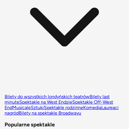
Bilety do wszystkich londyńskich teatrów
Bilety last
minute
Spektakle na West Endzie
Spektakle Off-West
End
Musicale
Sztuki
Spektakle rodzinne
Komedia
Laureaci
nagród
Bilety na spektakle Broadwayu
Popularne spektakle