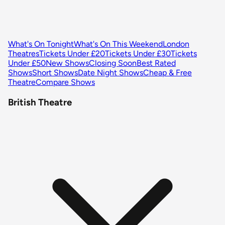
What's On Tonight
What's On This Weekend
London
Theatres
Tickets Under £20
Tickets Under £30
Tickets
Under £50
New Shows
Closing Soon
Best Rated
Shows
Short Shows
Date Night Shows
Cheap & Free
Theatre
Compare Shows
British Theatre