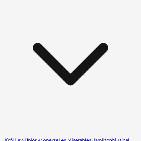
Król Lew
Upiór w operze
Les Misérables
Hamilton
Musical