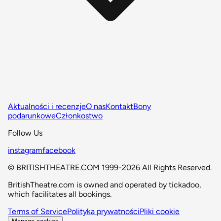
Aktualności i recenzje
O nas
Kontakt
Bony
podarunkowe
Członkostwo
Follow Us
instagram
facebook
© BRITISHTHEATRE.COM 1999-2026 All Rights Reserved.
BritishTheatre.com is owned and operated by tickadoo,
which facilitates all bookings.
Terms of Service
Polityka prywatności
Pliki cookie