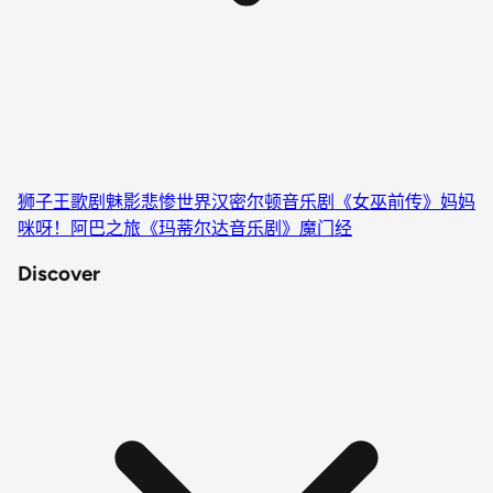
狮子王
歌剧魅影
悲惨世界
汉密尔顿
音乐剧《女巫前传》
妈妈
咪呀！
阿巴之旅
《玛蒂尔达音乐剧》
魔门经
Discover