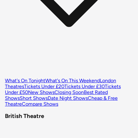
What's On Tonight
What's On This Weekend
London
Theatres
Tickets Under £20
Tickets Under £30
Tickets
Under £50
New Shows
Closing Soon
Best Rated
Shows
Short Shows
Date Night Shows
Cheap & Free
Theatre
Compare Shows
British Theatre