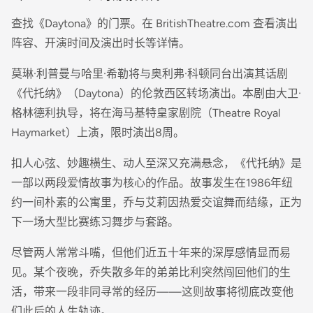
查找《Daytona》的门票。在 BritishTheatre.com 查看演出
阵容、开演时间及演出时长等详情。
莫琳·利普曼与哈里·希勒将与奥利弗·科顿同台出演其话剧
《代托纳》（Daytona）的伦敦西区转场演出。本剧由大卫·
格林德利执导，将在海马基特皇家剧院（Theatre Royal
Haymarket）上演，限时演出8周。
扣人心弦、妙趣横生、动人至深又充满悬念，《代托纳》是
一部以两段爱情故事为核心的作品。故事发生在1986年纽
约一间朴素的公寓里，乔与艾莉因热爱交谊舞而结缘，正为
下一场大型比赛练习舞步与套路。
尽管两人常常斗嘴，但他们近五十年来的深厚感情显而易
见。某个夜晚，乔失散多年的弟弟比利突然闯回他们的生
活，带来一段非同寻常的经历——这则故事将彻底改变他
们此后的人生轨迹。