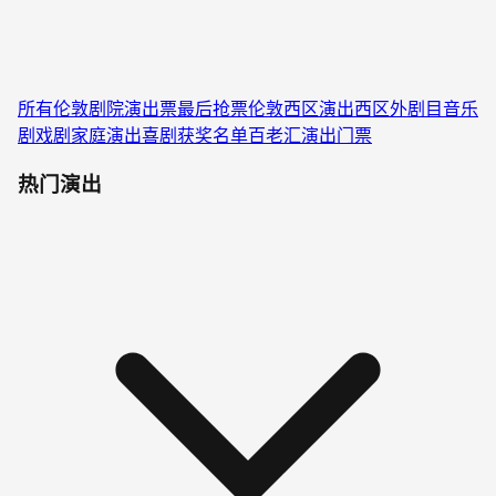
所有伦敦剧院演出票
最后抢票
伦敦西区演出
西区外剧目
音乐
剧
戏剧
家庭演出
喜剧
获奖名单
百老汇演出门票
热门演出