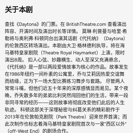
关于本剧
查找《Daytona》的门票。在 BritishTheatre.com 查看演出
阵容、开演时间及演出时长等详情。 莫琳·利普曼与哈里·希
勒将与奥利弗·科顿同台出演其话剧《代托纳》（Daytona）
的伦敦西区转场演出。本剧由大卫·格林德利执导，将在海
马基特皇家剧院（Theatre Royal Haymarket）上演，限时
演出8周。 扣人心弦、妙趣横生、动人至深又充满悬念，
《代托纳》是一部以两段爱情故事为核心的作品。故事发生
在1986年纽约一间朴素的公寓里，乔与艾莉因热爱交谊舞
而结缘，正为下一场大型比赛练习舞步与套路。 尽管两人
常常斗嘴，但他们近五十年来的深厚感情显而易见。某个夜
晚，乔失散多年的弟弟比利突然闯回他们的生活，带来一段
非同寻常的经历——这则故事将彻底改变他们此后的人生
轨迹。 科顿这部关于深埋秘密与纠葛关系的精彩剧作于
2013年在伦敦帕克剧院（Park Theatre）迎来世界首演；而
此次制作也标志着海马基特皇家剧院首次与一家“西区以外”
（off-West End）的剧场合作。