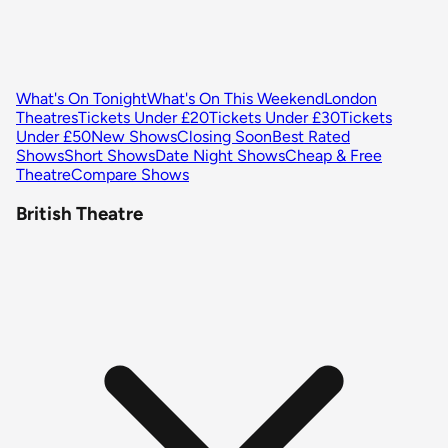
What's On Tonight
What's On This Weekend
London
Theatres
Tickets Under £20
Tickets Under £30
Tickets
Under £50
New Shows
Closing Soon
Best Rated
Shows
Short Shows
Date Night Shows
Cheap & Free
Theatre
Compare Shows
British Theatre