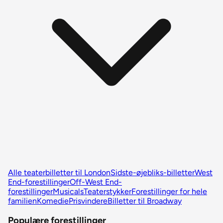
Alle teaterbilletter til London
Sidste-øjebliks-billetter
West
End-forestillinger
Off-West End-
forestillinger
Musicals
Teaterstykker
Forestillinger for hele
familien
Komedie
Prisvindere
Billetter til Broadway
Populære forestillinger