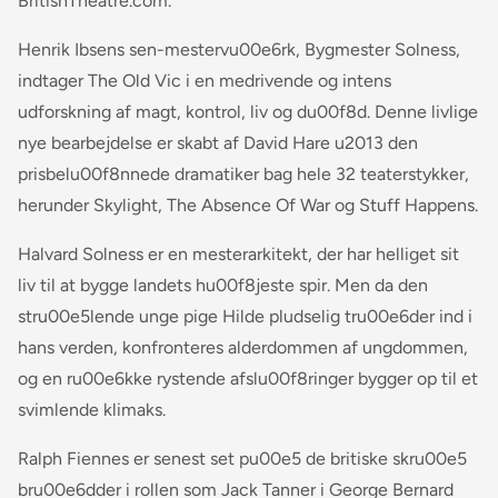
BritishTheatre.com.
Henrik Ibsens sen-mestervu00e6rk, Bygmester Solness,
indtager The Old Vic i en medrivende og intens
udforskning af magt, kontrol, liv og du00f8d. Denne livlige
nye bearbejdelse er skabt af David Hare u2013 den
prisbelu00f8nnede dramatiker bag hele 32 teaterstykker,
herunder Skylight, The Absence Of War og Stuff Happens.
Halvard Solness er en mesterarkitekt, der har helliget sit
liv til at bygge landets hu00f8jeste spir. Men da den
stru00e5lende unge pige Hilde pludselig tru00e6der ind i
hans verden, konfronteres alderdommen af ungdommen,
og en ru00e6kke rystende afslu00f8ringer bygger op til et
svimlende klimaks.
Ralph Fiennes er senest set pu00e5 de britiske skru00e5
bru00e6dder i rollen som Jack Tanner i George Bernard