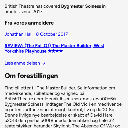
British Theatre has covered
Bygmester Solness
in 1
articles since 2017.
Fra vores anmeldere
Jonathan Hall · 8 October 2017
REVIEW: (The Fall Of) The Master Builder, West
Yorkshire Playhouse ✭✭✭✭
Læs anmeldelsen
→
Om forestillingen
Find billetter til The Master Builder. Se information om
medvirkende, spilletider og varighed på
BritishTheatre.com. Henrik Ibsens sen-mestervu00e6rk,
Bygmester Solness, indtager The Old Vic i en medrivende
og intens udforskning af magt, kontrol, liv og du00f8d.
Denne livlige nye bearbejdelse er skabt af David Hare
u2013 den prisbelu00f8nnede dramatiker bag hele 32
teaterstykker, herunder Skylight, The Absence Of War og