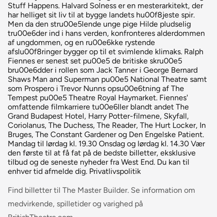
Stuff Happens. Halvard Solness er en mesterarkitekt, der
har helliget sit liv til at bygge landets hu00f8jeste spir.
Men da den stru00e5lende unge pige Hilde pludselig
tru00e6der ind i hans verden, konfronteres alderdommen
af ungdommen, og en ru00e6kke rystende
afslu00f8ringer bygger op til et svimlende klimaks. Ralph
Fiennes er senest set pu00e5 de britiske skru00e5
bru00e6dder i rollen som Jack Tanner i George Bernard
Shaws Man and Superman pu00e5 National Theatre samt
som Prospero i Trevor Nunns opsu00e6tning af The
Tempest pu00e5 Theatre Royal Haymarket. Fiennes'
omfattende filmkarriere tu00e6ller blandt andet The
Grand Budapest Hotel, Harry Potter-filmene, Skyfall,
Coriolanus, The Duchess, The Reader, The Hurt Locker, In
Bruges, The Constant Gardener og Den Engelske Patient.
Mandag til lørdag kl. 19.30 Onsdag og lørdag kl. 14.30 Vær
den første til at få fat på de bedste billetter, eksklusive
tilbud og de seneste nyheder fra West End. Du kan til
enhver tid afmelde dig. Privatlivspolitik
Find billetter til The Master Builder. Se information om
medvirkende, spilletider og varighed på