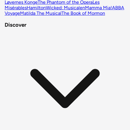
Løvernes Konge
The Phantom of the Opera
Les
Misérables
Hamilton
Wicked: Musicalen
Mamma Mia!
ABBA
Voyage
Matilda The Musical
The Book of Mormon
Discover