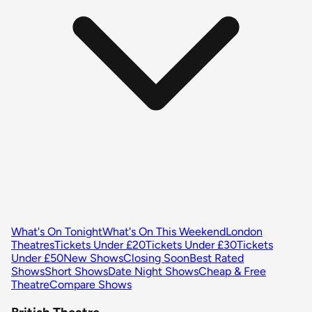
What's On Tonight
What's On This Weekend
London
Theatres
Tickets Under £20
Tickets Under £30
Tickets
Under £50
New Shows
Closing Soon
Best Rated
Shows
Short Shows
Date Night Shows
Cheap & Free
Theatre
Compare Shows