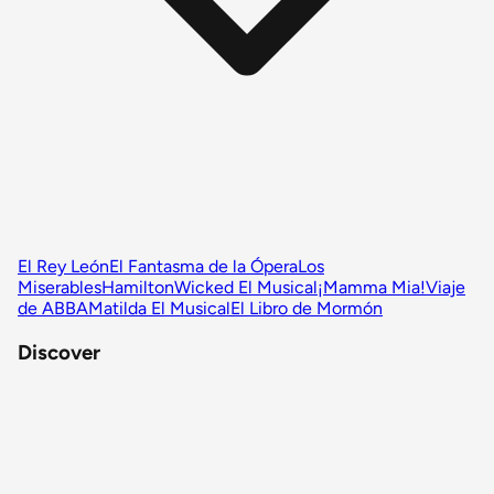
El Rey León
El Fantasma de la Ópera
Los
Miserables
Hamilton
Wicked El Musical
¡Mamma Mia!
Viaje
de ABBA
Matilda El Musical
El Libro de Mormón
Discover