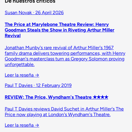
De nuestros críticos
Susan Novak · 26 April 2026
The Price at Marylebone Theatre Review: Henry
Goodman Steals the Show in Riveting Arthur Miller
Revival
Jonathan Munby's rare revival of Arthur Miller's 1967
family drama delivers towering performances, with Henry
Goodman's masterclass turn as Gregory Solomon proving
unforgettable.
Leer la reseña
→
Paul T Davies · 12 February 2019
REVIEW: The Price, Wyndham's Theatre ✭✭✭✭
Paul T Davies reviews David Suchet in Arthur Miller's The
Price now playing at London's Wyndham's Theatre.
Leer la reseña
→