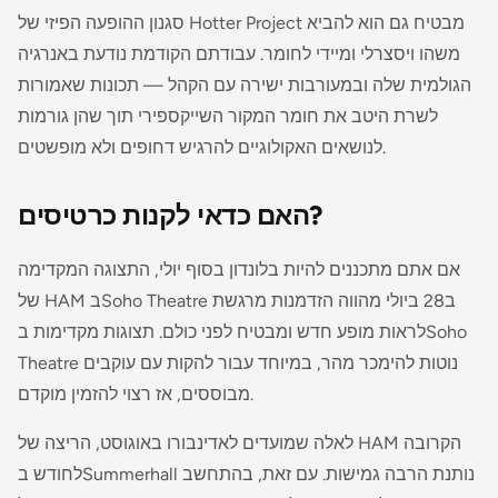
סגנון ההופעה הפיזי של Hotter Project מבטיח גם הוא להביא
משהו ויסצרלי ומיידי לחומר. עבודתם הקודמת נודעת באנרגיה
הגולמית שלה ובמעורבות ישירה עם הקהל — תכונות שאמורות
לשרת היטב את חומר המקור השייקספירי תוך שהן גורמות
לנושאים האקולוגיים להרגיש דחופים ולא מופשטים.
האם כדאי לקנות כרטיסים?
אם אתם מתכננים להיות בלונדון בסוף יולי, התצוגה המקדימה
של HAM ב­Soho Theatre ב­28 ביולי מהווה הזדמנות מרגשת
לראות מופע חדש ומבטיח לפני כולם. תצוגות מקדימות ב­Soho
Theatre נוטות להימכר מהר, במיוחד עבור להקות עם עוקבים
מבוססים, אז רצוי להזמין מוקדם.
לאלה שמועדים לאדינבורו באוגוסט, הריצה של HAM הקרובה
לחודש ב­Summerhall נותנת הרבה גמישות. עם זאת, בהתחשב