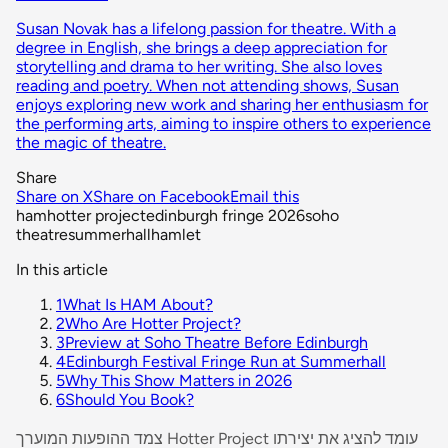
Susan Novak has a lifelong passion for theatre. With a
degree in English, she brings a deep appreciation for
storytelling and drama to her writing. She also loves
reading and poetry. When not attending shows, Susan
enjoys exploring new work and sharing her enthusiasm for
the performing arts, aiming to inspire others to experience
the magic of theatre.
Share
Share on X
Share on Facebook
Email this
ham
hotter project
edinburgh fringe 2026
soho
theatre
summerhall
hamlet
In this article
1
What Is HAM About?
2
Who Are Hotter Project?
3
Preview at Soho Theatre Before Edinburgh
4
Edinburgh Festival Fringe Run at Summerhall
5
Why This Show Matters in 2026
6
Should You Book?
צמד ההופעות המוערך Hotter Project עומד להציג את יצירתו