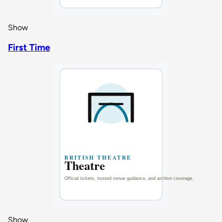
Show
First Time
Show