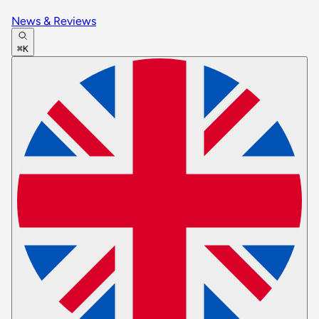
News & Reviews
⌘K