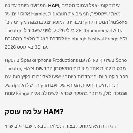
, עיבוד קומי-אפל ועמוס מסרים
HAM
הפרועה ביותר עד כה:
מאת שייקספיר, המציב את הטבעונות
Hamlet
אקולוגיים של
מול המסורת הקרניבורית. המופע יוצג בתצוגה מקדימה ב־Soho
Theatre ב־28 ביולי 2026, לפני שיעבור ל־Summerhall Arts
לסדרת הצגות מלאה במסגרת Edinburgh Festival Fringe מ־6
עד 30 באוגוסט 2026.
בהפקת Speakerphone Productions בשיתוף פעולה עם Soho
Theatre, HAM מבטיח להיות אחד מיצירות התיאטרון החדשות
הפרובוקטיביות והמבדרות ביותר שיגיעו לאדינבורו בקיץ הזה. עם
הנחת היסוד חסרת המורא שלו ועם הרקורד של הלהקה של
עונות Fringe שנמכרו כולן, מדובר בהפקה שכדאי לשים לב אליה.
על מה עוסק HAM?
ההגדרה היא מגוחכת בצורה נפלאה. טבעוני שבור-לב שרוי