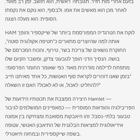
בזעם אחרי מות חזיר. תגובתו? ראשית, הוא חושב. זמן רב מאוד.
לאחר מכן הוא מאשים את אמו. ולבסוף, הוא נוקם את נקמתו
הסופית: הוא מעלה הצגה.
HAM לוקח את הטרגדיה המפורסמת ביותר של שייקספיר והופך
אותה למה שהיוצרים מתארים כ"חטיפה אקולוגית סוטה",
החוקרת נושאים של צריכת בשר, טירוף, והכוח המכרסם של
בושה. הנסיך הדני הופך לטבעוני צדקן, ומשבר הקיום שלו
מתפתח לדילמה מודרנית מאוד. כפי שאומר החומר הפרסומי:
"בזמן שאנו דוהרים לקראת סוף האנושות, כל אחד מאיתנו חייב
להחליט: לאכול, או לא לאכול? האם זו השאלה?"
היצירה ממצבת את תכונותיו הידועות של Hamlet —
הפריבילגיה והוודאות המוסרית — כמאפיינים המושלמים לגיבור
טבעוני בלתי-נסבל. זהו היאבקות מסואבת ומצחיקה בין אמונה
אידיאולוגית למציאות הבלגנית של התיאבון האנושי, עטופה
בשפה שייקספירית ובמחזה תיאטרלי.