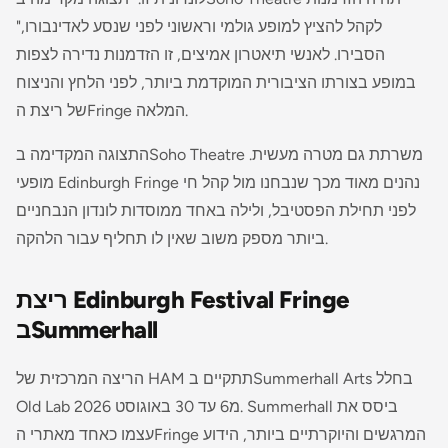
לקהל להציץ למופע גולמי וראשוני לפני שנסע לאדינבורו,"
הסבירו. לאנשי תיאטרון אמיצים, זו הזדמנות נדירה לצפות
במופע בצורתו הציבורית המוקדמת ביותר, לפני הלחץ והניצוח
של ריצת ה­Fringe המלאה.
התצוגה המקדימה ב­Soho Theatre משרתת גם מטרה מעשית.
מופעי Edinburgh Fringe נהנים מאוד מכך שנבחנו מול קהל חי
לפני תחילת הפסטיבל, ולילה באחד ממוסדות לונדון הנבחניים
ביותר מספק משוב שאין לו תחליף עבור הלהקה.
ריצת Edinburgh Festival Fringe
ב­Summerhall
הריצה המרכזית של HAM תתקיים ב­Summerhall Arts בחלל
Old Lab מ­6 עד 30 באוגוסט 2026. Summerhall ביסס את
עצמו כאחד מאתרי ה­Fringe המרגשים והיוקרתיים ביותר, הידוע