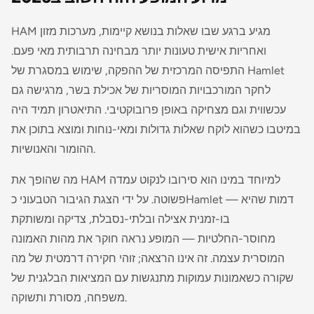
HAM מגיע ברגע שבו שאלות בנושא קיימות, מערכות מזון
ואחריות אישית טעונות יותר מבחינה תרבותית מאי פעם.
התפיסה המרכזית של ההפקה, שימוש במסגרת של Hamlet
לחקר המורכבויות המוסריות של אכילת בשר, מרגישה גם
עכשווית וגם מצחיקה באופן פרובוקטיבי. התיאטרון תמיד היה
במיטבו כשהוא לוקח שאלות גדולות ומאי-נוחות ומוצא בתוכן את
ההומור והאנושיות.
מה שהופך את HAM למיוחד במינו הוא סירובו לנקוט עמדה
פשוטה. על ידי הצגת הגיבור הטבעוני כ­Hamlet — דמות שהיא
בו-זמנית אצילה ובלתי-נסבלת, צדיקה ומשותקת
מחוסר-החלטיות — המופע נראה חוקר את מהות האמונה
המוסרית עצמה. זה אינו הרצאה; זוהי חקירה דרמטית של מה
שקורה כשאמונות עמוקות מתנגשות עם המציאות הבלגנית של
משפחה, מסורת ותשוקה.