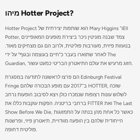
מיהו Hotter Project?
Hotter Project הוא שותפות יצירתית של Mary Higgins ו־Ell
Potter, צמד שבנה מוניטין ניכר ביצירת מופעים המאופיינים
בנועזות פיזית, מעורבות פוליטית, ולרוב הם גם מצחיקים מאוד.
לאחר שתוארו בעבר כ"חיים בעוצמה ובגוף" על ידי The
Guardian, הזוג מרעיש את עולם התיאטרון הבריטי כמעט עשור.
הם פרצו לראשונה לתודעה במסגרת Edinburgh Festival
, שזכה
HOTTER
Fringe ב־2017 עם מופע הבכורה שלהם
לשלוש עונות רצופות שנמכרו כולן ויצא לסיבוב הופעות נרחב
The Last
ואת
FITTER
ברחבי בריטניה. הפקות עוקבות כללו את
, כאשר כל אחת מהן בנתה על התמזוגות
Show Before We Die
הייחודית שלהם בין הופעה מוודויית, תיאטרון פיזי, ופרשנות
פוליטית דחופה.