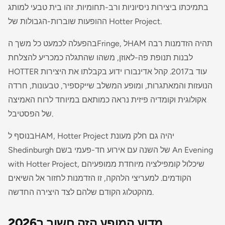
בתמיכתו ביצירות ניסיוניות ורב-תחומיות. זהו בית טבעי למותג
ההופעות שוברות-הגבולות של Hotter Project.
בהפעלה לכמעט כל משך ה­Fringe, ל­HAM תהיה הזדמנות רבה
לבנות תנופת פה-לאוזן, משהו שהתגלה כמכריע להצלחת
עוד ב­2017. קהל אדינבורו ידוע בקבלתו את היצירות
HOTTER
הנועזות והמאתגרות, ומופע המשלב שייקספיר, טבעונות, חרדה
אקולוגית וקומדיה פיזית נראה כמותאם במיוחד לרוח האמיצה
של הפסטיבל.
בנוסף ל­HAM, Hotter Project יהיה גם חלק מעונת
An Evening
Shedinburgh של השנה עם אירוע חד-פעמי בשם
, שיכלול קומפילציה מיוחדת ממופעיהם
with Hotter Project
הקודמים. למעריצי הלהקה, זו הזדמנות לחזור אל השיאים
מהקטלוג הקודם שלהם לצד היצירה החדשה.
מדוע המופע הזה חשוב ב­2026