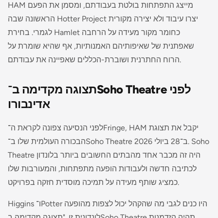
HAM מייצג התפתחות בולטת בעבודתם, ומסמן את הפעם
הראשונה שבה Hotter Project יצרו עיבוד ולא יצירה מקורית
לגמרי. בחירת Hamlet כחומר מקור מעידה על הרחבה
שאפתנית של שאיפותיהם האמנותיות, אף שהיא שומרת על
הרוח החתרנית ושוברת-הכללים שאפיינה את עבודתם.
תצוגה מקדימה ב־Soho Theatre לפני
אדינבורו
לפני הנסיעה צפונה לקראת ה־Fringe, HAM יקבל את תצוגת
הבכורה העולמית שלו ב־Soho Theatre ב־28 ביולי 2026. Soho
Theatre היה זה מכבר אחד מהבתים החשובים ביותר בלונדון
לכתיבה חדשה ולעבודות הופעה מתפתחות, והמעורבות שלו
כמציג שותף מעידה על תמיכה מוסדית חזקה בפרויקט.
Higgins ו־Potter היו כנים לגבי מה שהקהל יכול לצפות מהופעה
לונדונית זו. "תצוגה מקדימה ב­Soho Theatre תהיה הזדמנות