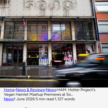
Home
›
News & Reviews
›
News
›
HAM: Hotter Project's
Vegan Hamlet Mashup Premieres at So...
News
1 June 2026
·
5 min read
·
1,127 words