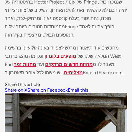
בהיסטוריה של Hotter Project של עונות Fringe שנמכרו כולן,
יהיה חכם לא להשאיר זאת לרגע האחרון. השילוב של צוות יצירתי
מוכח, נחת יסוד בעלת קונספט גאוני ומרחיק-לכת, ואחד
מהמוסדות הטובים ביותר של ה­Fringe הופך את זה לאחד
המופעים הבולטים לצפייה בקיץ הזה.
מחפשים עוד תיאטרון מרגש לצפייה בעונה זו? עיינו ברשימה
המלאה שלנו של
מופעים בלונדון
וגלו מה מוצג ברחבי West
End ומעבר לו. מ
מחזות חדשים מרתקים
ועד
מחזות זמר
, יש משהו לכל אוהב תיאטרון ב­BritishTheatre.com.
מצליחים
Share this article
Share on X
Share on Facebook
Email this