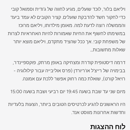
ויליאם בלור, לוכד שועלים, מגיע לחווה של ג'ודית וסמואל קובי
כדי לחקור חשד להדבקת שועלים. קציר הקובים לא עמד ביעד
והממשלה רוצה לדעת למה. מאומן מילדותו, ויליאם מרוכז
במשימתו לחשוף את החיות שאמורות להיות האחראיות לצרות
של משפחת קובי. אך ככל שהציד מתקדם, ויליאם מוצא יותר
שאלות מתשובות...
דרמה דיסטופית קודרת ומצחיקה באופן מרתק, פוקספיינדר,
בבימויה של רייצ'ל או'ריורדן (פרס אוליבייה עבור קילולוגיה -
רויאל קורט), שואלת כמה רחוק אפשר ללכת עם אמונה.
מיום שני עד שבת בשעה 19:45 יום רביעי ושבת בשעה 15:00
היו הראשונים להגיע לכרטיסים הטובים ביותר, הצעות בלעדיות
וחדשות אחרונות מווסט אנד.
לוח ההצגות