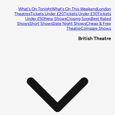
What's On Tonight
What's On This Weekend
London
Theatres
Tickets Under £20
Tickets Under £30
Tickets
Under £50
New Shows
Closing Soon
Best Rated
Shows
Short Shows
Date Night Shows
Cheap & Free
Theatre
Compare Shows
British Theatre