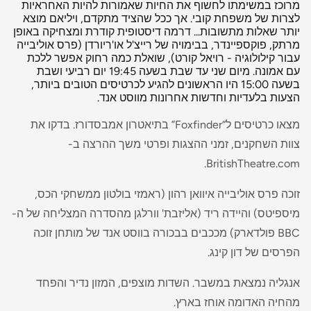
מרוכז במשימתו לחשוף את החיות שאמורות להיות האחראיות
לצרות של משפחת קובי. אך ככל שהציד מתקדם, ויליאם מוצא
יותר שאלות מתשובות... דרמה דיסטופית קודרת ומצחיקה באופן
מרתק, פוקספיינדר, בבימויה של רייצ'ל או'ריורדן (פרס אוליבייה
עבור קילולוגיה - רויאל קורט), שואלת כמה רחוק אפשר ללכת
עם אמונה. מיום שני עד שבת בשעה 19:45 יום רביעי ושבת
בשעה 15:00 היו הראשונים להגיע לכרטיסים הטובים ביותר,
הצעות בלעדיות וחדשות אחרונות מווסט אנד.
מצאו כרטיסים ל“Foxfinder” בתיאטרון אמבסדורז. בדקו את
צוות השחקנים, זמני ההצגות ופרטי משך ההרצה ב-
BritishTheatre.com.
זוכה פרס אוליבייה איוואן רהון (ראמזי בולטון ממשחקי הכס,
מיספיטס) והיידה ריד (אליזבת' וורלגן מהסדרה המצליחה של ה-
BBC פולדארק) מככבים בבכורה בווסט אנד של מותחן זוכה
הפרסים של דון קינג.
אנגליה נמצאת במשבר. השדות מוצפים, המזון נדיר והפחד
מהחיה האדומה אוחז בארץ.