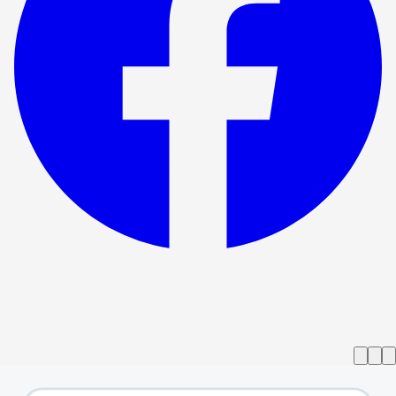
המופע הסתיים
פוקספיינדר - תיאטרון אמבסדורס
→