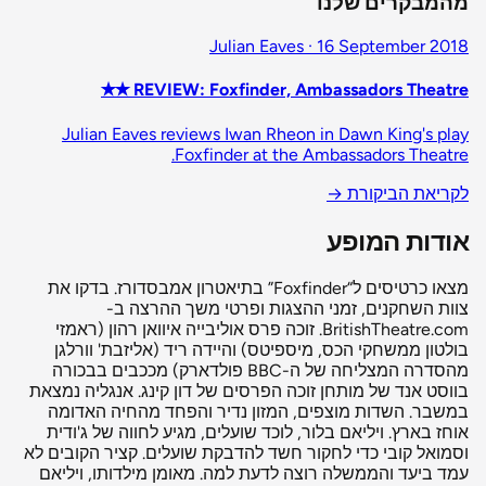
מהמבקרים שלנו
Julian Eaves · 16 September 2018
REVIEW: Foxfinder, Ambassadors Theatre ✭✭
Julian Eaves reviews Iwan Rheon in Dawn King's play
Foxfinder at the Ambassadors Theatre.
לקריאת הביקורת
→
אודות המופע
מצאו כרטיסים ל“Foxfinder” בתיאטרון אמבסדורז. בדקו את
צוות השחקנים, זמני ההצגות ופרטי משך ההרצה ב-
BritishTheatre.com. זוכה פרס אוליבייה איוואן רהון (ראמזי
בולטון ממשחקי הכס, מיספיטס) והיידה ריד (אליזבת' וורלגן
מהסדרה המצליחה של ה-BBC פולדארק) מככבים בבכורה
בווסט אנד של מותחן זוכה הפרסים של דון קינג. אנגליה נמצאת
במשבר. השדות מוצפים, המזון נדיר והפחד מהחיה האדומה
אוחז בארץ. ויליאם בלור, לוכד שועלים, מגיע לחווה של ג'ודית
וסמואל קובי כדי לחקור חשד להדבקת שועלים. קציר הקובים לא
עמד ביעד והממשלה רוצה לדעת למה. מאומן מילדותו, ויליאם