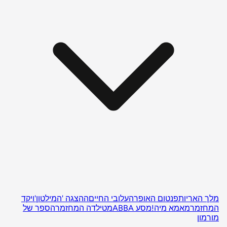
מלך האריות
פנטום האופרה
עלובי החיים
ההצגה 'המילטון'
ויקד
המחזמר
מאמא מיה!
מסע ABBA
מטילדה המחזמר
הספר של
מורמון