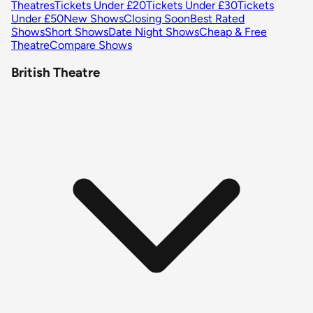
Theatres
Tickets Under £20
Tickets Under £30
Tickets
Under £50
New Shows
Closing Soon
Best Rated
Shows
Short Shows
Date Night Shows
Cheap & Free
Theatre
Compare Shows
British Theatre