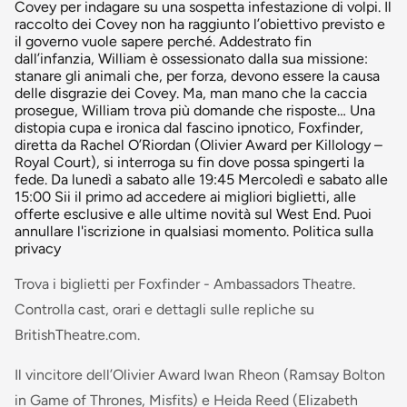
Covey per indagare su una sospetta infestazione di volpi. Il
raccolto dei Covey non ha raggiunto l’obiettivo previsto e
il governo vuole sapere perché. Addestrato fin
dall’infanzia, William è ossessionato dalla sua missione:
stanare gli animali che, per forza, devono essere la causa
delle disgrazie dei Covey. Ma, man mano che la caccia
prosegue, William trova più domande che risposte… Una
distopia cupa e ironica dal fascino ipnotico, Foxfinder,
diretta da Rachel O’Riordan (Olivier Award per Killology –
Royal Court), si interroga su fin dove possa spingerti la
fede. Da lunedì a sabato alle 19:45 Mercoledì e sabato alle
15:00 Sii il primo ad accedere ai migliori biglietti, alle
offerte esclusive e alle ultime novità sul West End. Puoi
annullare l'iscrizione in qualsiasi momento. Politica sulla
privacy
Trova i biglietti per Foxfinder - Ambassadors Theatre.
Controlla cast, orari e dettagli sulle repliche su
BritishTheatre.com.
Il vincitore dell’Olivier Award Iwan Rheon (Ramsay Bolton
in Game of Thrones, Misfits) e Heida Reed (Elizabeth