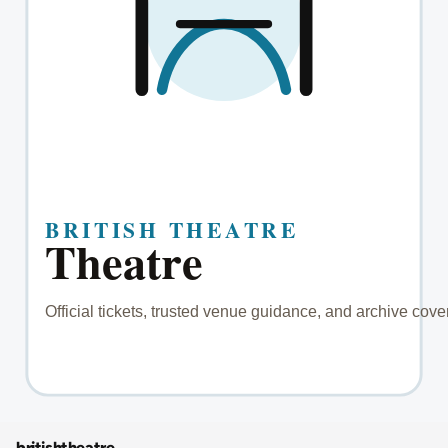
britishtheatre
.