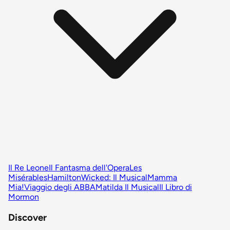
Il Re Leone
Il Fantasma dell'Opera
Les
Misérables
Hamilton
Wicked: Il Musical
Mamma
Mia!
Viaggio degli ABBA
Matilda Il Musical
Il Libro di
Mormon
Discover