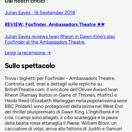
Dai nostri critici
Julian Eaves · 16 September 2018
REVIEW: Foxfinder, Ambassadors Theatre ✭✭
Julian Eaves reviews Iwan Rheon in Dawn King's play
Foxfinder at the Ambassadors Theatre.
Leggi la recensione
→
Sullo spettacolo
Trova i biglietti per Foxfinder - Ambassadors Theatre.
Controlla cast, orari e dettagli sulle repliche su
BritishTheatre.com. Il vincitore dell’Olivier Award Iwan
Rheon (Ramsay Bolton in Game of Thrones, Misfits) e
Heida Reed (Elizabeth Warleggan nella popolarissima serie
BBC Poldark) sono protagonisti della prima nel West End
del thriller pluripremiato di Dawn King. L’Inghilterra è in
crisi. I campi sono allagati, il cibo scarseggia e la paura
della bestia rossa attanaglia il Paese. William Bloor, un
cacciatore di volpi, arriva alla fattoria di Judith e Samuel