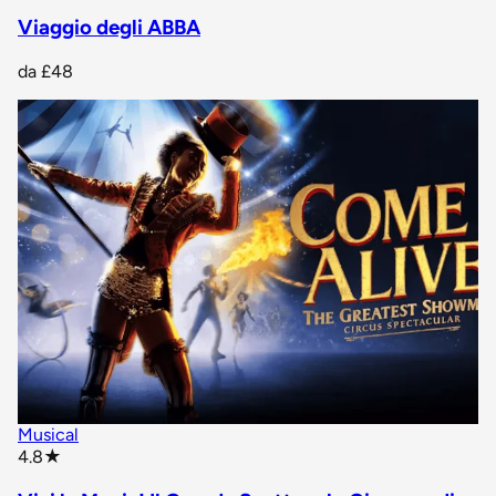
Viaggio degli ABBA
da
£48
Musical
star rating
4.8
★