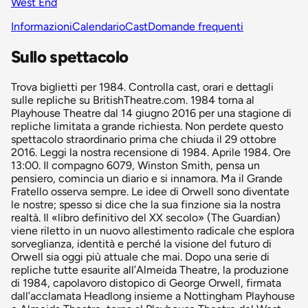
West End
Informazioni
Calendario
Cast
Domande frequenti
Sullo spettacolo
Trova biglietti per 1984. Controlla cast, orari e dettagli
sulle repliche su BritishTheatre.com. 1984 torna al
Playhouse Theatre dal 14 giugno 2016 per una stagione di
repliche limitata a grande richiesta. Non perdete questo
spettacolo straordinario prima che chiuda il 29 ottobre
2016. Leggi la nostra recensione di 1984. Aprile 1984. Ore
13:00. Il compagno 6079, Winston Smith, pensa un
pensiero, comincia un diario e si innamora. Ma il Grande
Fratello osserva sempre. Le idee di Orwell sono diventate
le nostre; spesso si dice che la sua finzione sia la nostra
realtà. Il «libro definitivo del XX secolo» (The Guardian)
viene riletto in un nuovo allestimento radicale che esplora
sorveglianza, identità e perché la visione del futuro di
Orwell sia oggi più attuale che mai. Dopo una serie di
repliche tutte esaurite all’Almeida Theatre, la produzione
di 1984, capolavoro distopico di George Orwell, firmata
dall’acclamata Headlong insieme a Nottingham Playhouse