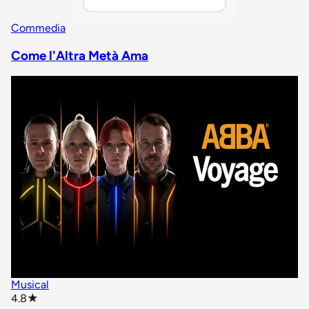
Commedia
Come l'Altra Metà Ama
Musical
star rating
4.8
★