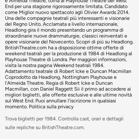
e Almeida Theatre, torna al Playhouse Theatre del West
End per una stagione rigorosamente limitata. Candidato
come Miglior nuovo spettacolo agli Olivier Awards 2014.
Una delle compagnie teatrali più interessanti e visionarie
del Regno Unito. Acclamata a livello internazionale,
Headlong gira il mondo presentando un programma di
straordinarie nuove drammaturgie, classici reinventati e
opere visionarie del Novecento. Scopri di più su Headlong.
BritishTheatre.com ha a disposizione ottime offerte di
weekend teatrali per la produzione di 1984 di Headlong al
Playhouse Theatre di Londra. Per maggiori informazioni,
visita la nostra pagina Weekend teatrali 1984.
Adattamento teatrale di Robert Icke e Duncan Macmillan
Coprodotto da Headlong, Nottingham Playhouse e
l'Almeida Theatre. Regia di Robert Icke e Duncan
Macmillan, con Daniel Raggett Sii il primo ad accedere ai
migliori biglietti, alle offerte esclusive e alle ultime novità
sul West End. Puoi annullare l'iscrizione in qualsiasi
momento. Politica sulla privacy
Trova biglietti per 1984. Controlla cast, orari e dettagli
sulle repliche su BritishTheatre.com.