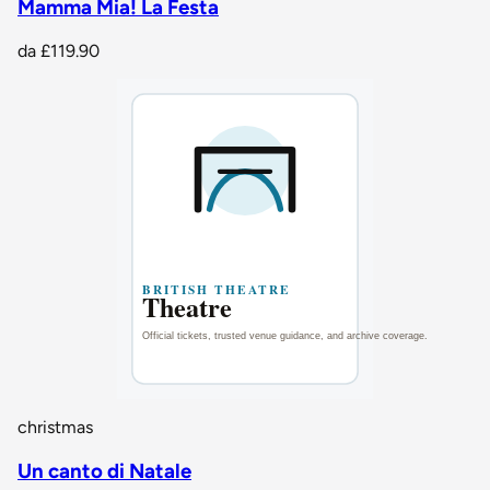
Mamma Mia! La Festa
da
£119.90
christmas
Un canto di Natale