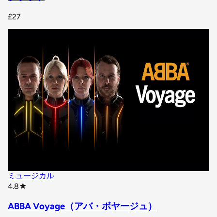
£27
ミュージカル
star rating
4.8
★
ABBA Voyage（アバ・ボヤージュ）