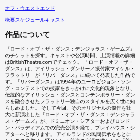
オフ・ウエストエンド
概要
スケジュール
キャスト
作品について
『ロード・オブ・ザ・ダンス：デンジャラス・ゲームズ』
のチケットを探す。キャストや公演時間、上演情報の詳細
はBritishTheatre.comでチェック。 『ロード・オブ・ザ・
ダンス』は、アイリッシュ・ダンサー／振付家マイケル・
フラットリーが『リバーダンス』に続いて発表した作品で
す。『リバーダンス』は1994年のユーロビジョン・ソン
グ・コンテストでの披露をきっかけに文化的現象となり、
伝統的なアイリッシュ・ダンスとコンテンポラリー・ダン
スを融合させたフラットリー独自のスタイルを広く世に知
らしめました。 そして今回、そのオリジナルの傑作を壮
大に新演出した『ロード・オブ・ザ・ダンス：デンジャラ
ス・ゲームズ』が、ドミニオン・シアターおよびロンド
ン・パラディアムでの完売公演を経て、プレイハウス・シ
アターへと移ります。 アイルランドの民間伝承をもとに