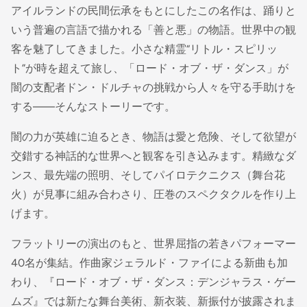
アイルランドの民間伝承をもとにしたこの名作は、踊りと
いう普遍の言語で描かれる「善と悪」の物語。世界中の観
客を魅了してきました。小さな精霊“リトル・スピリッ
ト”が時を超えて旅し、「ロード・オブ・ザ・ダンス」が
闇の支配者ドン・ドルチャの挑戦から人々を守る手助けを
する――そんなストーリーです。
闇の力が英雄に迫るとき、物語は愛と危険、そして欲望が
交錯する神話的な世界へと観客を引き込みます。精緻なダ
ンス、最先端の照明、そしてパイロテクニクス（舞台花
火）が見事に組み合わさり、圧巻のスペクタクルを作り上
げます。
フラットリーの演出のもと、世界屈指の若きパフォーマー
40名が集結。作曲家ジェラルド・ファイによる新曲も加
わり、『ロード・オブ・ザ・ダンス：デンジャラス・ゲー
ムズ』では新たな舞台美術、新衣装、新振付が披露されま