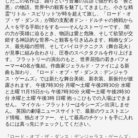
したこの名作は、踊りという普遍の言語で描かれる「善と
悪」の物語。世界中の観客を魅了してきました。小さな精
霊“リトル・スピリット”が時を超えて旅し、「ロード・オ
ブ・ザ・ダンス」が闇の支配者ドン・ドルチャの挑戦から
人々を守る手助けをする――そんなストーリーです。 闇
の力が英雄に迫るとき、物語は愛と危険、そして欲望が交
錯する神話的な世界へと観客を引き込みます。精緻なダン
ス、最先端の照明、そしてパイロテクニクス（舞台花火）
が見事に組み合わさり、圧巻のスペクタクルを作り上げま
す。 フラットリーの演出のもと、世界屈指の若きパフォ
ーマー40名が集結。作曲家ジェラルド・ファイによる新
曲も加わり、『ロード・オブ・ザ・ダンス：デンジャラ
ス・ゲームズ』では新たな舞台美術、新衣装、新振付が披
露されます。 午後7時30分 月曜〜土曜 午後2時30分 水曜
と土曜 11月15日から 午後7時30分 火曜〜土曜 午後2時30
分 水曜と土曜 午後3時 日曜 抱っこひもでの入場はできま
せん。 マイケル・フラットリーは今シーズン出演しませ
ん。 英国の劇場ニュースサイトで、最新のウェストエン
ド情報、独占オファー、そして最高のチケットを手に入れ
るには真っ先にチェックしてください。
『ロード・オブ・ザ・ダンス：デンジャラス・ゲームズ』