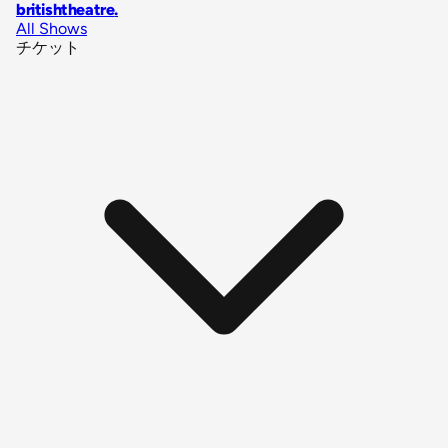
britishtheatre
.
All Shows
チケット