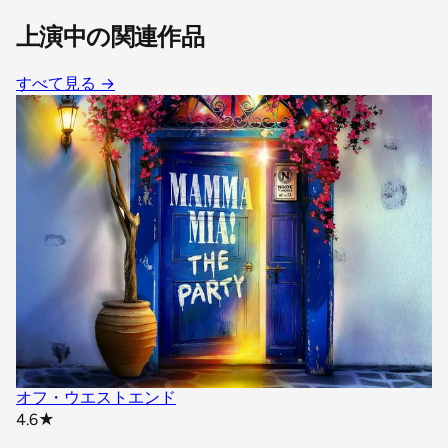
上演中の関連作品
すべて見る
→
オフ・ウエストエンド
star rating
4.6
★