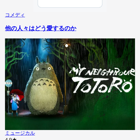
コメディ
他の人々はどう愛するのか
ミュージカル
star rating
4.9
★