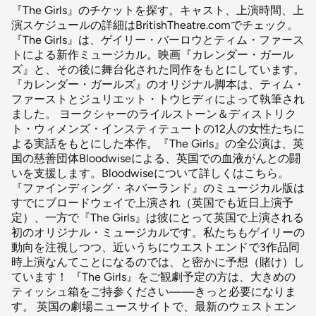
『The Girls』のチケットを探す。キャスト、上演時間、上
演スケジュールの詳細はBritishTheatre.comでチェック。
『The Girls』は、ゲイリー・バーロウとティム・ファース
トによる新作ミュージカル。映画『カレンダー・ガール
ズ』と、その後に舞台化された同作をもとにしています。
『カレンダー・ガールズ』のオリジナル脚本は、ティム・
ファーストとジュリエット・トウヒディによって執筆され
ました。 ヨークシャーのライルストーン＆ディストリク
ト・ウィメンズ・インスティテュートの12人の女性たちに
よる実話をもとにした本作。『The Girls』の全公演は、英
国の慈善団体Bloodwiseによる、英国での血液がんとの闘
いを支援します。Bloodwiseについて詳しくはこちら。
『ファインディング・ネバーランド』のミュージカル版は
すでにブロードウェイで上演され（英国でも近日上演予
定）、一方で『The Girls』は彼にとって英国で上演される
初のオリジナル・ミュージカルです。私たちもゲイリーの
動向を注視しつつ、近いうちにウエストエンドで3作品同
時上演なんてことになるのでは、と密かに予想（賭け）し
ています！ 『The Girls』をご観劇予定の方は、大きめの
ティッシュ箱をご持参ください——きっと必要になりま
す。 英国の劇場ニュースサイトで、最新のウェストエン