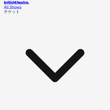
britishtheatre
.
All Shows
チケット