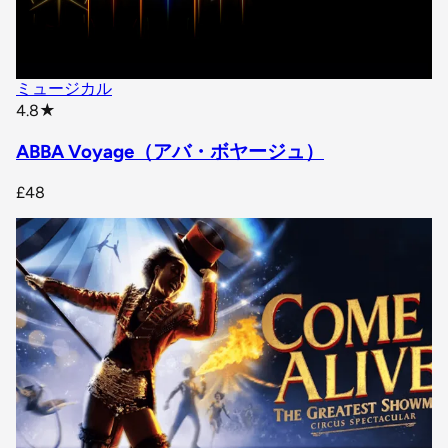
ミュージカル
star rating
4.8
★
ABBA Voyage（アバ・ボヤージュ）
£48