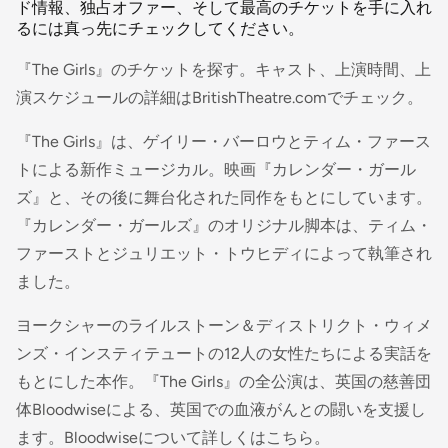
ド情報、独占オファー、そして最高のチケットを手に入れ
るには真っ先にチェックしてください。
『The Girls』のチケットを探す。キャスト、上演時間、上
演スケジュールの詳細はBritishTheatre.comでチェック。
『The Girls』は、ゲイリー・バーロウとティム・ファース
トによる新作ミュージカル。映画『カレンダー・ガール
ズ』と、その後に舞台化された同作をもとにしています。
『カレンダー・ガールズ』のオリジナル脚本は、ティム・
ファーストとジュリエット・トウヒディによって執筆され
ました。
ヨークシャーのライルストーン＆ディストリクト・ウィメ
ンズ・インスティテュートの12人の女性たちによる実話を
もとにした本作。『The Girls』の全公演は、英国の慈善団
体Bloodwiseによる、英国での血液がんとの闘いを支援し
ます。Bloodwiseについて詳しくはこちら。