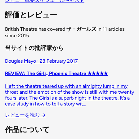
レビュー
概要
スケジュール
キャスト
評価とレビュー
British Theatre has covered
ザ・ガールズ
in 11 articles
since 2015.
当サイトの批評家から
Douglas Mayo · 23 February 2017
REVIEW: The Girls, Phoenix Theatre ✭✭✭✭✭
I left the theatre teared up with an almighty lump in my
throat and the emotion of the show is still with me twenty
fours later. The Girls is a superb night in the theatre. It's a
case study in how to tell a story wit…
レビューを読む
→
作品について