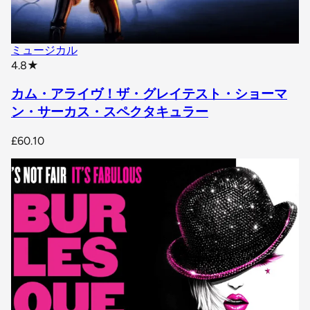
ミュージカル
star rating
4.8
★
カム・アライヴ！ザ・グレイテスト・ショーマ
ン・サーカス・スペクタキュラー
£60.10