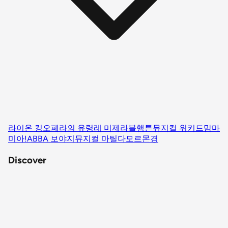
라이온 킹
오페라의 유령
레 미제라블
햄튼
뮤지컬 위키드
맘마
미아!
ABBA 보야지
뮤지컬 마틸다
모르몬경
Discover