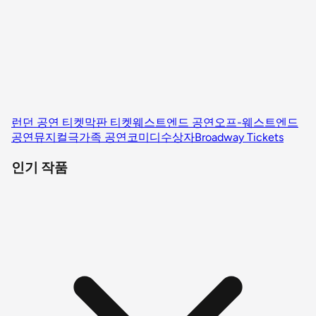
런던 공연 티켓
막판 티켓
웨스트엔드 공연
오프-웨스트엔드
공연
뮤지컬
극
가족 공연
코미디
수상자
Broadway Tickets
인기 작품