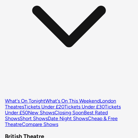
What's On Tonight
What's On This Weekend
London
Theatres
Tickets Under £20
Tickets Under £30
Tickets
Under £50
New Shows
Closing Soon
Best Rated
Shows
Short Shows
Date Night Shows
Cheap & Free
Theatre
Compare Shows
British Theatre