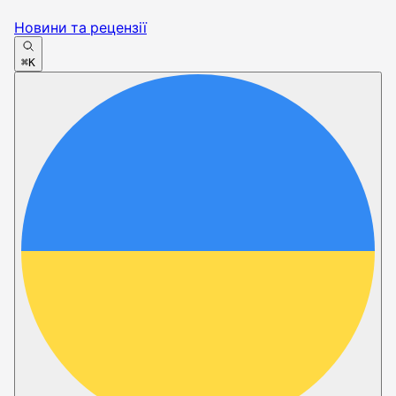
Новини та рецензії
⌘K