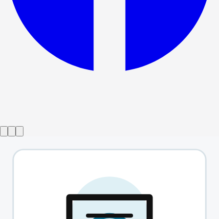
Виставу завершено
Творчий вечір із Чарлі Шином
→