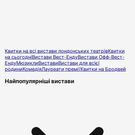
Квитки на всі вистави лондонських театрів
Квитки
на сьогодні
Вистави Вест-Енду
Вистави Офф-Вест-
Енду
Мюзикли
Вистави
Вистави для всієї
родини
Комедія
Лауреати премії
Квитки на Бродвей
Найпопулярніші вистави