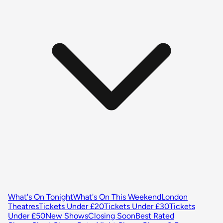
What's On Tonight
What's On This Weekend
London
Theatres
Tickets Under £20
Tickets Under £30
Tickets
Under £50
New Shows
Closing Soon
Best Rated