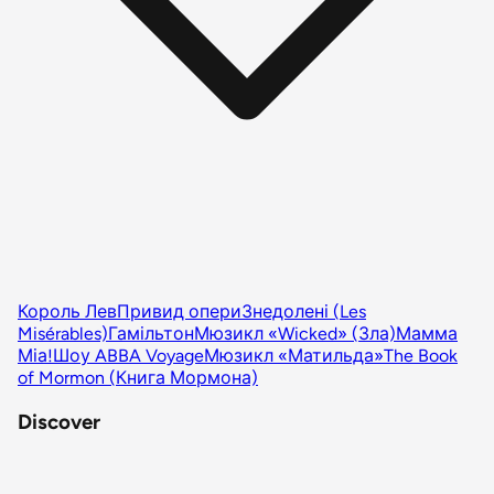
Король Лев
Привид опери
Знедолені (Les
Misérables)
Гамільтон
Мюзикл «Wicked» (Зла)
Мамма
Міа!
Шоу ABBA Voyage
Мюзикл «Матильда»
The Book
of Mormon (Книга Мормона)
Discover