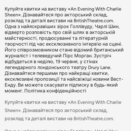
Купуйте квитки на виставу «An Evening With Charlie
Sheen». Дізнавайтеся про акторський склад,
розклад та деталі вистави на BritishTheatre.com.
Одна з найяскравіших зірок Голлівуду, Чарлі Шин,
відверто розповість про свій шлях в акторській
майстерності, продюсуванні та літературній
творчості під час ексклюзивного інтерв’ю на сцені.
Його співрозмовником стане відомий британський
журналіст і телеведучий Пірс Морган. Зустріч
відбудеться в неділю, 19 червня, у стінах
легендарного лондонського театру Drury Lane.
Дізнавайтеся першими про найкращі квитки,
ексклюзивні пропозиції та найсвіжіші новини Вест-
Енду. Ви можете скасувати підписку в будь-який
момент. Політика конфіденційності
Купуйте квитки на виставу «An Evening With Charlie
Sheen». Дізнавайтеся про акторський склад,
розклад та деталі вистави на BritishTheatre.com.