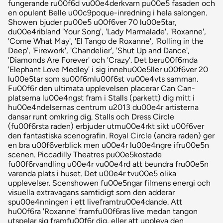
fungerande ru00f6d vu00e4derkvarn pu00e5 fasaden och
en opulent Belle u00c9poque-inredning i hela salongen.
Showen bjuder pu00e5 u00f6ver 70 lu00e5tar,
du00e4ribland 'Your Song', 'Lady Marmalade', 'Roxanne',
'Come What May', 'El Tango de Roxanne', 'Rolling in the
Deep', 'Firework', 'Chandelier', 'Shut Up and Dance',
'Diamonds Are Forever' och 'Crazy'. Det beru00f6mda
'Elephant Love Medley' i sig innehu00e5ller u00f6ver 20
lu00e5tar som su00f6mlu00f6st vu00e4vts samman.
Fu00f6r den ultimata upplevelsen placerar Can Can-
platserna lu00e4ngst fram i Stalls (parkett) dig mitt i
hu00e4ndelsernas centrum u2013 du00e4r artisterna
dansar runt omkring dig. Stalls och Dress Circle
(fu00f6rsta raden) erbjuder utmu00e4rkt sikt u00f6ver
den fantastiska scenografin. Royal Circle (andra raden) ger
en bra u00f6verblick men u00e4r lu00e4ngre ifru00e5n
scenen. Piccadilly Theatres pu00e5kostade
fu00f6rvandling u00e4r vu00e4rd att beundra fru00e5n
varenda plats i huset. Det u00e4r tvu00e5 olika
upplevelser. Scenshowen fu00e5ngar filmens energi och
visuella extravagans samtidigt som den adderar
spu00e4nningen i ett liveframtru00e4dande. Att
hu00f6ra 'Roxanne' framfu00f6ras live medan tangon
utspelar sig framfu00f6r dig, eller att uppleva den