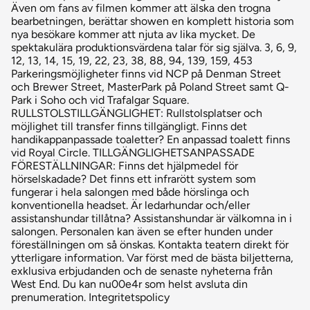
Även om fans av filmen kommer att älska den trogna
bearbetningen, berättar showen en komplett historia som
nya besökare kommer att njuta av lika mycket. De
spektakulära produktionsvärdena talar för sig själva. 3, 6, 9,
12, 13, 14, 15, 19, 22, 23, 38, 88, 94, 139, 159, 453
Parkeringsmöjligheter finns vid NCP på Denman Street
och Brewer Street, MasterPark på Poland Street samt Q-
Park i Soho och vid Trafalgar Square.
RULLSTOLSTILLGÄNGLIGHET: Rullstolsplatser och
möjlighet till transfer finns tillgängligt. Finns det
handikappanpassade toaletter? En anpassad toalett finns
vid Royal Circle. TILLGÄNGLIGHETSANPASSADE
FÖRESTÄLLNINGAR: Finns det hjälpmedel för
hörselskadade? Det finns ett infrarött system som
fungerar i hela salongen med både hörslinga och
konventionella headset. Är ledarhundar och/eller
assistanshundar tillåtna? Assistanshundar är välkomna in i
salongen. Personalen kan även se efter hunden under
föreställningen om så önskas. Kontakta teatern direkt för
ytterligare information. Var först med de bästa biljetterna,
exklusiva erbjudanden och de senaste nyheterna från
West End. Du kan nu00e4r som helst avsluta din
prenumeration. Integritetspolicy