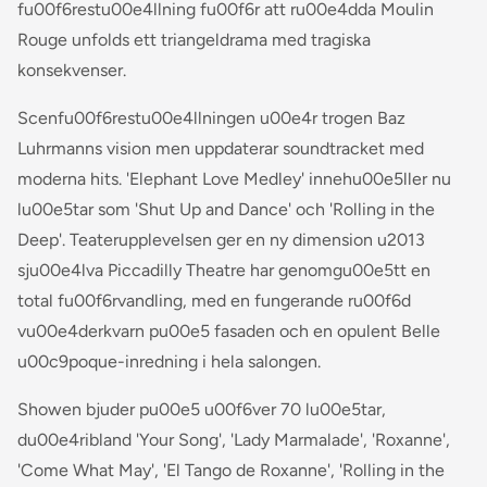
fu00f6restu00e4llning fu00f6r att ru00e4dda Moulin
Rouge unfolds ett triangeldrama med tragiska
konsekvenser.
Scenfu00f6restu00e4llningen u00e4r trogen Baz
Luhrmanns vision men uppdaterar soundtracket med
moderna hits. 'Elephant Love Medley' innehu00e5ller nu
lu00e5tar som 'Shut Up and Dance' och 'Rolling in the
Deep'. Teaterupplevelsen ger en ny dimension u2013
sju00e4lva Piccadilly Theatre har genomgu00e5tt en
total fu00f6rvandling, med en fungerande ru00f6d
vu00e4derkvarn pu00e5 fasaden och en opulent Belle
u00c9poque-inredning i hela salongen.
Showen bjuder pu00e5 u00f6ver 70 lu00e5tar,
du00e4ribland 'Your Song', 'Lady Marmalade', 'Roxanne',
'Come What May', 'El Tango de Roxanne', 'Rolling in the