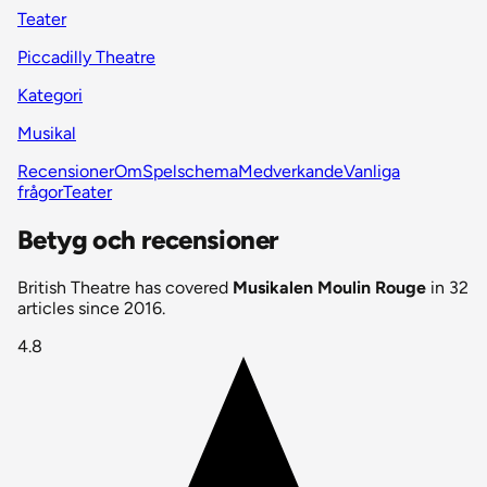
Teater
Piccadilly Theatre
Kategori
Musikal
Recensioner
Om
Spelschema
Medverkande
Vanliga
frågor
Teater
Betyg och recensioner
British Theatre has covered
Musikalen Moulin Rouge
in 32
articles since 2016.
4.8