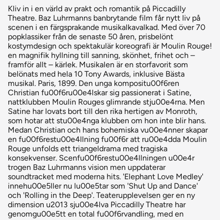
Kliv in i en värld av prakt och romantik på Piccadilly
Theatre. Baz Luhrmanns banbrytande film får nytt liv på
scenen i en färgsprakande musikalkavalkad. Med över 70
popklassiker från de senaste 50 åren, prisbelönt
kostymdesign och spektakulär koreografi är Moulin Rouge!
en magnifik hyllning till sanning, skönhet, frihet och –
framför allt – kärlek. Musikalen är en storfavorit som
belönats med hela 10 Tony Awards, inklusive Bästa
musikal. Paris, 1899. Den unga kompositu00f6ren
Christian fu00f6ru00e4lskar sig passionerat i Satine,
nattklubben Moulin Rouges glimrande stju00e4rna. Men
Satine har lovats bort till den rika hertigen av Monroth,
som hotar att stu00e4nga klubben om hon inte blir hans.
Medan Christian och hans bohemiska vu00e4nner skapar
en fu00f6restu00e4llning fu00f6r att ru00e4dda Moulin
Rouge unfolds ett triangeldrama med tragiska
konsekvenser. Scenfu00f6restu00e4llningen u00e4r
trogen Baz Luhrmanns vision men uppdaterar
soundtracket med moderna hits. 'Elephant Love Medley'
innehu00e5ller nu lu00e5tar som 'Shut Up and Dance'
och 'Rolling in the Deep'. Teaterupplevelsen ger en ny
dimension u2013 sju00e4lva Piccadilly Theatre har
genomgu00e5tt en total fu00f6rvandling, med en