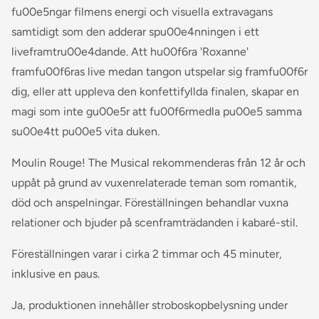
fu00e5ngar filmens energi och visuella extravagans
samtidigt som den adderar spu00e4nningen i ett
liveframtru00e4dande. Att hu00f6ra 'Roxanne'
framfu00f6ras live medan tangon utspelar sig framfu00f6r
dig, eller att uppleva den konfettifyllda finalen, skapar en
magi som inte gu00e5r att fu00f6rmedla pu00e5 samma
su00e4tt pu00e5 vita duken.
Moulin Rouge! The Musical rekommenderas från 12 år och
uppåt på grund av vuxenrelaterade teman som romantik,
död och anspelningar. Föreställningen behandlar vuxna
relationer och bjuder på scenframträdanden i kabaré-stil.
Föreställningen varar i cirka 2 timmar och 45 minuter,
inklusive en paus.
Ja, produktionen innehåller stroboskopbelysning under