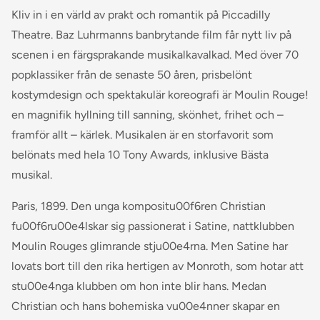
Kliv in i en värld av prakt och romantik på Piccadilly
Theatre. Baz Luhrmanns banbrytande film får nytt liv på
scenen i en färgsprakande musikalkavalkad. Med över 70
popklassiker från de senaste 50 åren, prisbelönt
kostymdesign och spektakulär koreografi är Moulin Rouge!
en magnifik hyllning till sanning, skönhet, frihet och –
framför allt – kärlek. Musikalen är en storfavorit som
belönats med hela 10 Tony Awards, inklusive Bästa
musikal.
Paris, 1899. Den unga kompositu00f6ren Christian
fu00f6ru00e4lskar sig passionerat i Satine, nattklubben
Moulin Rouges glimrande stju00e4rna. Men Satine har
lovats bort till den rika hertigen av Monroth, som hotar att
stu00e4nga klubben om hon inte blir hans. Medan
Christian och hans bohemiska vu00e4nner skapar en