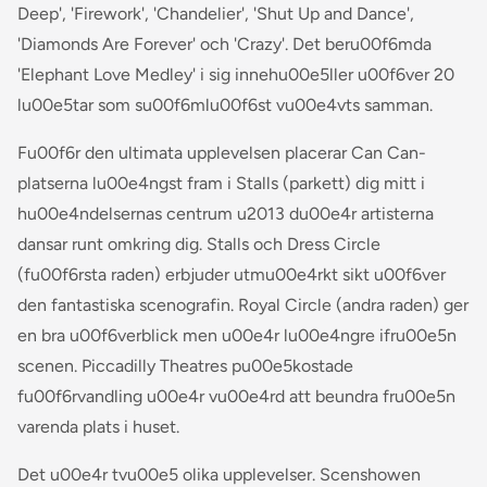
Deep', 'Firework', 'Chandelier', 'Shut Up and Dance',
'Diamonds Are Forever' och 'Crazy'. Det beru00f6mda
'Elephant Love Medley' i sig innehu00e5ller u00f6ver 20
lu00e5tar som su00f6mlu00f6st vu00e4vts samman.
Fu00f6r den ultimata upplevelsen placerar Can Can-
platserna lu00e4ngst fram i Stalls (parkett) dig mitt i
hu00e4ndelsernas centrum u2013 du00e4r artisterna
dansar runt omkring dig. Stalls och Dress Circle
(fu00f6rsta raden) erbjuder utmu00e4rkt sikt u00f6ver
den fantastiska scenografin. Royal Circle (andra raden) ger
en bra u00f6verblick men u00e4r lu00e4ngre ifru00e5n
scenen. Piccadilly Theatres pu00e5kostade
fu00f6rvandling u00e4r vu00e4rd att beundra fru00e5n
varenda plats i huset.
Det u00e4r tvu00e5 olika upplevelser. Scenshowen