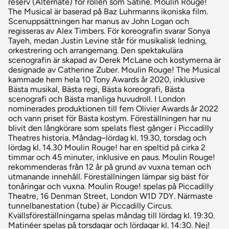
reserv (Alternate) för rollen som Satine. Moulin Rouge!
The Musical är baserad på Baz Luhrmanns ikoniska film.
Scenuppsättningen har manus av John Logan och
regisseras av Alex Timbers. För koreografin svarar Sonya
Tayeh, medan Justin Levine står för musikalisk ledning,
orkestrering och arrangemang. Den spektakulära
scenografin är skapad av Derek McLane och kostymerna är
designade av Catherine Zuber. Moulin Rouge! The Musical
kammade hem hela 10 Tony Awards år 2020, inklusive
Bästa musikal, Bästa regi, Bästa koreografi, Bästa
scenografi och Bästa manliga huvudroll. I London
nominerades produktionen till fem Olivier Awards år 2022
och vann priset för Bästa kostym. Föreställningen har nu
blivit den långkörare som spelats flest gånger i Piccadilly
Theatres historia. Måndag–lördag kl. 19.30, torsdag och
lördag kl. 14.30 Moulin Rouge! har en speltid på cirka 2
timmar och 45 minuter, inklusive en paus. Moulin Rouge!
rekommenderas från 12 år på grund av vuxna teman och
utmanande innehåll. Föreställningen lämpar sig bäst för
tonåringar och vuxna. Moulin Rouge! spelas på Piccadilly
Theatre, 16 Denman Street, London W1D 7DY. Närmaste
tunnelbanestation (tube) är Piccadilly Circus.
Kvällsföreställningarna spelas måndag till lördag kl. 19:30.
Matinéer spelas på torsdagar och lördagar kl. 14:30. Nej!