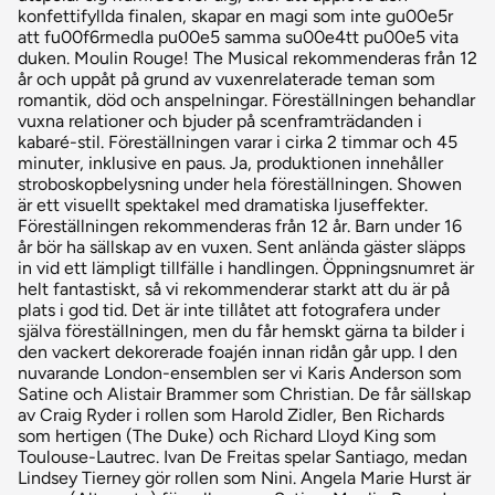
konfettifyllda finalen, skapar en magi som inte gu00e5r
att fu00f6rmedla pu00e5 samma su00e4tt pu00e5 vita
duken. Moulin Rouge! The Musical rekommenderas från 12
år och uppåt på grund av vuxenrelaterade teman som
romantik, död och anspelningar. Föreställningen behandlar
vuxna relationer och bjuder på scenframträdanden i
kabaré-stil. Föreställningen varar i cirka 2 timmar och 45
minuter, inklusive en paus. Ja, produktionen innehåller
stroboskopbelysning under hela föreställningen. Showen
är ett visuellt spektakel med dramatiska ljuseffekter.
Föreställningen rekommenderas från 12 år. Barn under 16
år bör ha sällskap av en vuxen. Sent anlända gäster släpps
in vid ett lämpligt tillfälle i handlingen. Öppningsnumret är
helt fantastiskt, så vi rekommenderar starkt att du är på
plats i god tid. Det är inte tillåtet att fotografera under
själva föreställningen, men du får hemskt gärna ta bilder i
den vackert dekorerade foajén innan ridån går upp. I den
nuvarande London-ensemblen ser vi Karis Anderson som
Satine och Alistair Brammer som Christian. De får sällskap
av Craig Ryder i rollen som Harold Zidler, Ben Richards
som hertigen (The Duke) och Richard Lloyd King som
Toulouse-Lautrec. Ivan De Freitas spelar Santiago, medan
Lindsey Tierney gör rollen som Nini. Angela Marie Hurst är