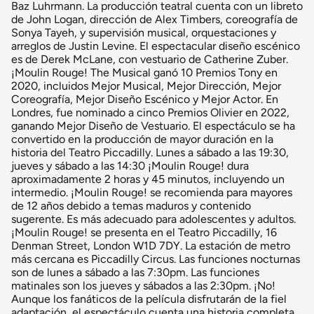
Baz Luhrmann. La producción teatral cuenta con un libreto
de John Logan, dirección de Alex Timbers, coreografía de
Sonya Tayeh, y supervisión musical, orquestaciones y
arreglos de Justin Levine. El espectacular diseño escénico
es de Derek McLane, con vestuario de Catherine Zuber.
¡Moulin Rouge! The Musical ganó 10 Premios Tony en
2020, incluidos Mejor Musical, Mejor Dirección, Mejor
Coreografía, Mejor Diseño Escénico y Mejor Actor. En
Londres, fue nominado a cinco Premios Olivier en 2022,
ganando Mejor Diseño de Vestuario. El espectáculo se ha
convertido en la producción de mayor duración en la
historia del Teatro Piccadilly. Lunes a sábado a las 19:30,
jueves y sábado a las 14:30 ¡Moulin Rouge! dura
aproximadamente 2 horas y 45 minutos, incluyendo un
intermedio. ¡Moulin Rouge! se recomienda para mayores
de 12 años debido a temas maduros y contenido
sugerente. Es más adecuado para adolescentes y adultos.
¡Moulin Rouge! se presenta en el Teatro Piccadilly, 16
Denman Street, London W1D 7DY. La estación de metro
más cercana es Piccadilly Circus. Las funciones nocturnas
son de lunes a sábado a las 7:30pm. Las funciones
matinales son los jueves y sábados a las 2:30pm. ¡No!
Aunque los fanáticos de la película disfrutarán de la fiel
adaptación, el espectáculo cuenta una historia completa