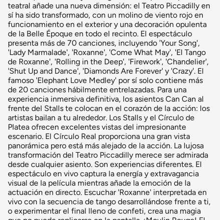
teatral añade una nueva dimensión: el Teatro Piccadilly en
sí ha sido transformado, con un molino de viento rojo en
funcionamiento en el exterior y una decoración opulenta
de la Belle Époque en todo el recinto. El espectáculo
presenta más de 70 canciones, incluyendo 'Your Song',
'Lady Marmalade', 'Roxanne', 'Come What May', 'El Tango
de Roxanne', 'Rolling in the Deep', 'Firework', 'Chandelier',
'Shut Up and Dance', 'Diamonds Are Forever' y 'Crazy'. El
famoso 'Elephant Love Medley' por sí solo contiene más
de 20 canciones hábilmente entrelazadas. Para una
experiencia inmersiva definitiva, los asientos Can Can al
frente del Stalls te colocan en el corazón de la acción: los
artistas bailan a tu alrededor. Los Stalls y el Círculo de
Platea ofrecen excelentes vistas del impresionante
escenario. El Círculo Real proporciona una gran vista
panorámica pero está más alejado de la acción. La lujosa
transformación del Teatro Piccadilly merece ser admirada
desde cualquier asiento. Son experiencias diferentes. El
espectáculo en vivo captura la energía y extravagancia
visual de la película mientras añade la emoción de la
actuación en directo. Escuchar 'Roxanne' interpretada en
vivo con la secuencia de tango desarrollándose frente a ti,
o experimentar el final lleno de confeti, crea una magia