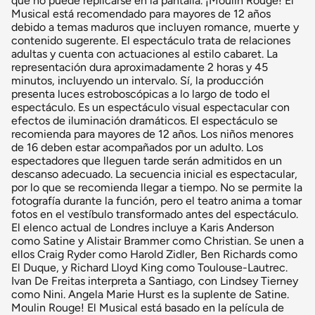
que no puede replicarse en la pantalla. ¡Moulin Rouge! El
Musical está recomendado para mayores de 12 años
debido a temas maduros que incluyen romance, muerte y
contenido sugerente. El espectáculo trata de relaciones
adultas y cuenta con actuaciones al estilo cabaret. La
representación dura aproximadamente 2 horas y 45
minutos, incluyendo un intervalo. Sí, la producción
presenta luces estroboscópicas a lo largo de todo el
espectáculo. Es un espectáculo visual espectacular con
efectos de iluminación dramáticos. El espectáculo se
recomienda para mayores de 12 años. Los niños menores
de 16 deben estar acompañados por un adulto. Los
espectadores que lleguen tarde serán admitidos en un
descanso adecuado. La secuencia inicial es espectacular,
por lo que se recomienda llegar a tiempo. No se permite la
fotografía durante la función, pero el teatro anima a tomar
fotos en el vestíbulo transformado antes del espectáculo.
El elenco actual de Londres incluye a Karis Anderson
como Satine y Alistair Brammer como Christian. Se unen a
ellos Craig Ryder como Harold Zidler, Ben Richards como
El Duque, y Richard Lloyd King como Toulouse-Lautrec.
Ivan De Freitas interpreta a Santiago, con Lindsey Tierney
como Nini. Angela Marie Hurst es la suplente de Satine.
Moulin Rouge! El Musical está basado en la película de