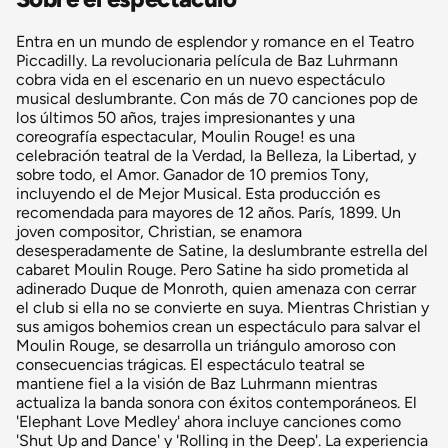
Entra en un mundo de esplendor y romance en el Teatro
Piccadilly. La revolucionaria película de Baz Luhrmann
cobra vida en el escenario en un nuevo espectáculo
musical deslumbrante. Con más de 70 canciones pop de
los últimos 50 años, trajes impresionantes y una
coreografía espectacular, Moulin Rouge! es una
celebración teatral de la Verdad, la Belleza, la Libertad, y
sobre todo, el Amor. Ganador de 10 premios Tony,
incluyendo el de Mejor Musical. Esta producción es
recomendada para mayores de 12 años. París, 1899. Un
joven compositor, Christian, se enamora
desesperadamente de Satine, la deslumbrante estrella del
cabaret Moulin Rouge. Pero Satine ha sido prometida al
adinerado Duque de Monroth, quien amenaza con cerrar
el club si ella no se convierte en suya. Mientras Christian y
sus amigos bohemios crean un espectáculo para salvar el
Moulin Rouge, se desarrolla un triángulo amoroso con
consecuencias trágicas. El espectáculo teatral se
mantiene fiel a la visión de Baz Luhrmann mientras
actualiza la banda sonora con éxitos contemporáneos. El
'Elephant Love Medley' ahora incluye canciones como
'Shut Up and Dance' y 'Rolling in the Deep'. La experiencia