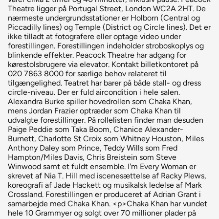
Theatre ligger på Portugal Street, London WC2A 2HT. De
nærmeste undergrundsstationer er Holborn (Central og
Piccadilly lines) og Temple (District og Circle lines). Det er
ikke tilladt at fotografere eller optage video under
forestillingen. Forestillingen indeholder stroboskoplys og
blinkende effekter. Peacock Theatre har adgang for
kørestolsbrugere via elevator. Kontakt billetkontoret på
020 7863 8000 for særlige behov relateret til
tilgængelighed. Teatret har barer på både stall- og dress
circle-niveau. Der er fuld aircondition i hele salen.
Alexandra Burke spiller hovedrollen som Chaka Khan,
mens Jordan Frazier optræder som Chaka Khan til
udvalgte forestillinger. På rollelisten finder man desuden
Paige Peddie som Taka Boom, Chanice Alexander-
Burnett, Charlotte St Croix som Whitney Houston, Miles
Anthony Daley som Prince, Teddy Wills som Fred
Hampton/Miles Davis, Chris Breistein som Steve
Winwood samt et fuldt ensemble. I'm Every Woman er
skrevet af Nia T. Hill med iscenesættelse af Racky Plews,
koreografi af Jade Hackett og musikalsk ledelse af Mark
Crossland. Forestillingen er produceret af Adrian Grant i
samarbejde med Chaka Khan. <p>Chaka Khan har vundet
hele 10 Grammyer og solgt over 70 millioner plader på