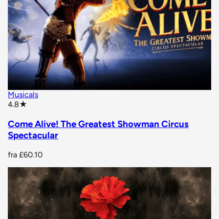
Musicals
star rating
4.8
★
Come Alive! The Greatest Showman Circus
Spectacular
fra
£60.10