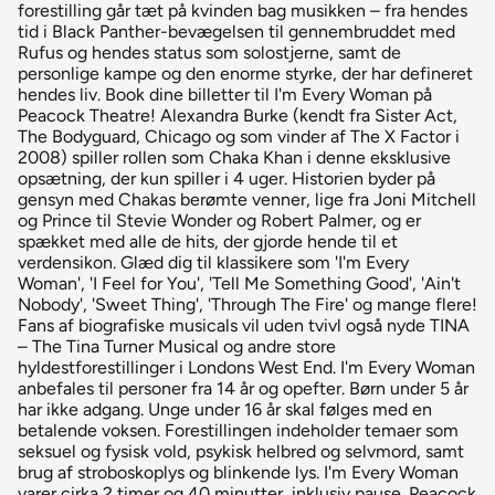
forestilling går tæt på kvinden bag musikken – fra hendes
tid i Black Panther-bevægelsen til gennembruddet med
Rufus og hendes status som solostjerne, samt de
personlige kampe og den enorme styrke, der har defineret
hendes liv. Book dine billetter til I'm Every Woman på
Peacock Theatre! Alexandra Burke (kendt fra Sister Act,
The Bodyguard, Chicago og som vinder af The X Factor i
2008) spiller rollen som Chaka Khan i denne eksklusive
opsætning, der kun spiller i 4 uger. Historien byder på
gensyn med Chakas berømte venner, lige fra Joni Mitchell
og Prince til Stevie Wonder og Robert Palmer, og er
spækket med alle de hits, der gjorde hende til et
verdensikon. Glæd dig til klassikere som 'I'm Every
Woman', 'I Feel for You', 'Tell Me Something Good', 'Ain't
Nobody', 'Sweet Thing', 'Through The Fire' og mange flere!
Fans af biografiske musicals vil uden tvivl også nyde TINA
– The Tina Turner Musical og andre store
hyldestforestillinger i Londons West End. I'm Every Woman
anbefales til personer fra 14 år og opefter. Børn under 5 år
har ikke adgang. Unge under 16 år skal følges med en
betalende voksen. Forestillingen indeholder temaer som
seksuel og fysisk vold, psykisk helbred og selvmord, samt
brug af stroboskoplys og blinkende lys. I'm Every Woman
varer cirka 2 timer og 40 minutter, inklusiv pause. Peacock