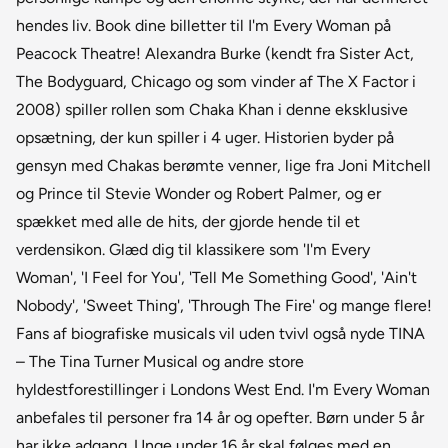
hendes liv. Book dine billetter til I'm Every Woman på
Peacock Theatre! Alexandra Burke (kendt fra Sister Act,
The Bodyguard, Chicago og som vinder af The X Factor i
2008) spiller rollen som Chaka Khan i denne eksklusive
opsætning, der kun spiller i 4 uger. Historien byder på
gensyn med Chakas berømte venner, lige fra Joni Mitchell
og Prince til Stevie Wonder og Robert Palmer, og er
spækket med alle de hits, der gjorde hende til et
verdensikon. Glæd dig til klassikere som 'I'm Every
Woman', 'I Feel for You', 'Tell Me Something Good', 'Ain't
Nobody', 'Sweet Thing', 'Through The Fire' og mange flere!
Fans af biografiske musicals vil uden tvivl også nyde TINA
– The Tina Turner Musical og andre store
hyldestforestillinger i Londons West End. I'm Every Woman
anbefales til personer fra 14 år og opefter. Børn under 5 år
har ikke adgang. Unge under 16 år skal følges med en