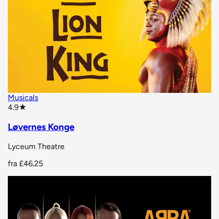
Musicals
star rating
4.9
★
Løvernes Konge
Lyceum Theatre
fra
£46.25