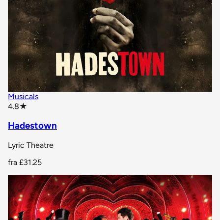
Musicals
star rating
4.8
★
Hadestown
Lyric Theatre
fra
£31.25