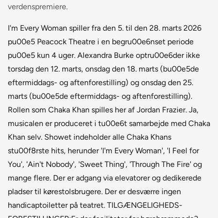
verdenspremiere.
I'm Every Woman spiller fra den 5. til den 28. marts 2026
pu00e5 Peacock Theatre i en begru00e6nset periode
pu00e5 kun 4 uger. Alexandra Burke optru00e6der ikke
torsdag den 12. marts, onsdag den 18. marts (bu00e5de
eftermiddags- og aftenforestilling) og onsdag den 25.
marts (bu00e5de eftermiddags- og aftenforestilling).
Rollen som Chaka Khan spilles her af Jordan Frazier. Ja,
musicalen er produceret i tu00e6t samarbejde med Chaka
Khan selv. Showet indeholder alle Chaka Khans
stu00f8rste hits, herunder 'I'm Every Woman', 'I Feel for
You', 'Ain't Nobody', 'Sweet Thing', 'Through The Fire' og
mange flere. Der er adgang via elevatorer og dedikerede
pladser til kørestolsbrugere. Der er desværre ingen
handicaptoiletter på teatret. TILGÆNGELIGHEDS-