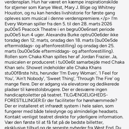
verdensplan. Hun har været en kæmpe inspirationskilde
for stjerner som Kanye West, Mary J. Blige og Whitney
Houston, og nu kan hendes livshistorie for første gang
opleves som musical i denne verdenspremiere.</p> I'm
Every Woman spiller fra den 5. til den 28. marts 2026
pu00e5 Peacock Theatre i en begru00e6nset periode
pu00e5 kun 4 uger. Alexandra Burke optru00e6der ikke
torsdag den 12. marts, onsdag den 18. marts (bu00e5de
eftermiddags- og aftenforestilling) og onsdag den 25.
marts (bu00e5de eftermiddags- og aftenforestilling).
Rollen som Chaka Khan spilles her af Jordan Frazier. Ja,
musicalen er produceret i tu00e6t samarbejde med Chaka
Khan selv. Showet indeholder alle Chaka Khans
stu00f8rste hits, herunder 'I'm Every Woman', 'I Feel for
You', 'Ain't Nobody', 'Sweet Thing', 'Through The Fire' og
mange flere. Der er adgang via elevatorer og dedikerede
pladser til kørestolsbrugere. Der er desværre ingen
handicaptoiletter på teatret. TILGÆNGELIGHEDS-
FORESTILLINGER:Er der faciliteter for hørehæmmede?
Der er installeret et infrarødt system i hele salen, som
fungerer med både teleslynge og almindelige headsets.
Kontakt venligst teatret direkte for yderligere information.
Vær den første til at få fat på de bedste billetter,
eksklusive tilbud og de seneste nyheder fra West End. Du