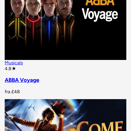
Musicals
star rating
4.8
★
ABBA Voyage
fra
£48