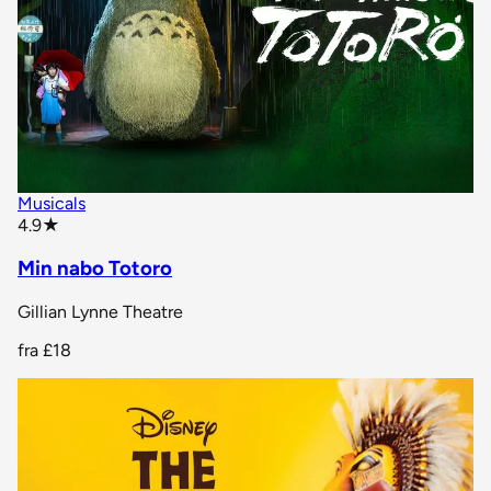
Musicals
star rating
4.9
★
Min nabo Totoro
Gillian Lynne Theatre
fra
£18