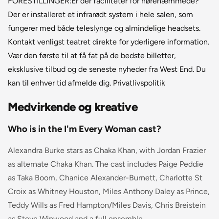
FORESTILLINGER:Er der faciliteter for hørehæmmede?
Der er installeret et infrarødt system i hele salen, som
fungerer med både teleslynge og almindelige headsets.
Kontakt venligst teatret direkte for yderligere information.
Vær den første til at få fat på de bedste billetter,
eksklusive tilbud og de seneste nyheder fra West End. Du
kan til enhver tid afmelde dig. Privatlivspolitik
Medvirkende og kreative
Who is in the I'm Every Woman cast?
Alexandra Burke stars as Chaka Khan, with Jordan Frazier
as alternate Chaka Khan. The cast includes Paige Peddie
as Taka Boom, Chanice Alexander-Burnett, Charlotte St
Croix as Whitney Houston, Miles Anthony Daley as Prince,
Teddy Wills as Fred Hampton/Miles Davis, Chris Breistein
as Steve Winwood and a full ensemble.