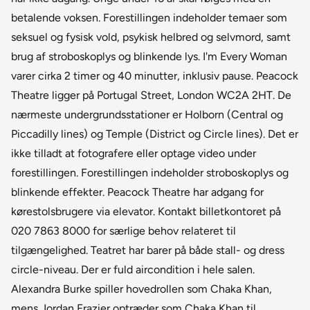
betalende voksen. Forestillingen indeholder temaer som
seksuel og fysisk vold, psykisk helbred og selvmord, samt
brug af stroboskoplys og blinkende lys. I'm Every Woman
varer cirka 2 timer og 40 minutter, inklusiv pause. Peacock
Theatre ligger på Portugal Street, London WC2A 2HT. De
nærmeste undergrundsstationer er Holborn (Central og
Piccadilly lines) og Temple (District og Circle lines). Det er
ikke tilladt at fotografere eller optage video under
forestillingen. Forestillingen indeholder stroboskoplys og
blinkende effekter. Peacock Theatre har adgang for
kørestolsbrugere via elevator. Kontakt billetkontoret på
020 7863 8000 for særlige behov relateret til
tilgængelighed. Teatret har barer på både stall- og dress
circle-niveau. Der er fuld aircondition i hele salen.
Alexandra Burke spiller hovedrollen som Chaka Khan,
mens Jordan Frazier optræder som Chaka Khan til