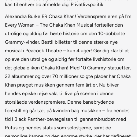
kan til enhver tid afmelde dig. Privatlivspolitik
Alexandra Burke ER Chaka Khan! Verdenspremieren på I'm
Every Woman – The Chaka Khan Musical fortæller den
utrolige og aldrig før hørte historie om den 10-dobbelte
Grammy-vinder. Bestil billetter til denne stærke nye
musical i Peacock Theatre – kun 4 uger! Gør dig klar til at
opleve den utrolige og aldrig før fortalte livshistorie om
det globale ikon Chaka Khan! Med 10 Grammy-statuetter,
22 albummer og over 70 millioner solgte plader har Chaka
Khan præget musikken gennem fem årtier. Nu bliver
hendes episke rejse vakt til live på scenen i denne
storslåede verdenspremiere. Denne banebrydende
forestilling går tæt på kvinden bag musikken – fra hendes
tid i Black Panther-bevægelsen til gennembruddet med
Rufus og hendes status som solostjerne, samt de
personlige kampe og den enorme styrke, der har defineret