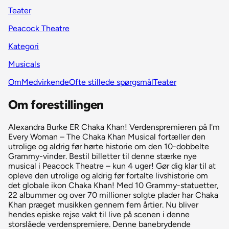
Teater
Peacock Theatre
Kategori
Musicals
Om
Medvirkende
Ofte stillede spørgsmål
Teater
Om forestillingen
Alexandra Burke ER Chaka Khan! Verdenspremieren på I'm
Every Woman – The Chaka Khan Musical fortæller den
utrolige og aldrig før hørte historie om den 10-dobbelte
Grammy-vinder. Bestil billetter til denne stærke nye
musical i Peacock Theatre – kun 4 uger! Gør dig klar til at
opleve den utrolige og aldrig før fortalte livshistorie om
det globale ikon Chaka Khan! Med 10 Grammy-statuetter,
22 albummer og over 70 millioner solgte plader har Chaka
Khan præget musikken gennem fem årtier. Nu bliver
hendes episke rejse vakt til live på scenen i denne
storslåede verdenspremiere. Denne banebrydende