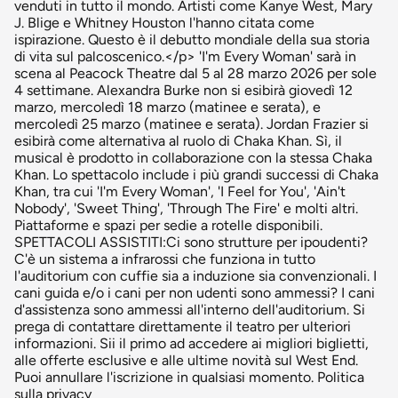
venduti in tutto il mondo. Artisti come Kanye West, Mary
J. Blige e Whitney Houston l'hanno citata come
ispirazione. Questo è il debutto mondiale della sua storia
di vita sul palcoscenico.</p> 'I'm Every Woman' sarà in
scena al Peacock Theatre dal 5 al 28 marzo 2026 per sole
4 settimane. Alexandra Burke non si esibirà giovedì 12
marzo, mercoledì 18 marzo (matinee e serata), e
mercoledì 25 marzo (matinee e serata). Jordan Frazier si
esibirà come alternativa al ruolo di Chaka Khan. Sì, il
musical è prodotto in collaborazione con la stessa Chaka
Khan. Lo spettacolo include i più grandi successi di Chaka
Khan, tra cui 'I'm Every Woman', 'I Feel for You', 'Ain't
Nobody', 'Sweet Thing', 'Through The Fire' e molti altri.
Piattaforme e spazi per sedie a rotelle disponibili.
SPETTACOLI ASSISTITI:Ci sono strutture per ipoudenti?
C'è un sistema a infrarossi che funziona in tutto
l'auditorium con cuffie sia a induzione sia convenzionali. I
cani guida e/o i cani per non udenti sono ammessi? I cani
d'assistenza sono ammessi all'interno dell'auditorium. Si
prega di contattare direttamente il teatro per ulteriori
informazioni. Sii il primo ad accedere ai migliori biglietti,
alle offerte esclusive e alle ultime novità sul West End.
Puoi annullare l'iscrizione in qualsiasi momento. Politica
sulla privacy