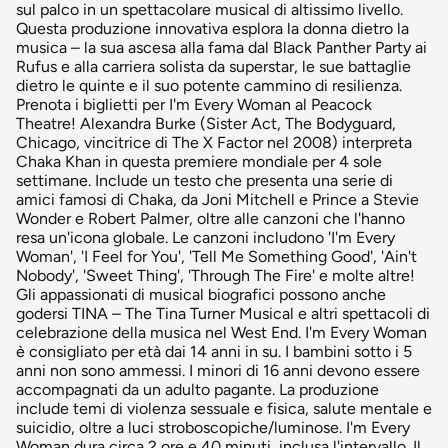
sul palco in un spettacolare musical di altissimo livello.
Questa produzione innovativa esplora la donna dietro la
musica – la sua ascesa alla fama dal Black Panther Party ai
Rufus e alla carriera solista da superstar, le sue battaglie
dietro le quinte e il suo potente cammino di resilienza.
Prenota i biglietti per I'm Every Woman al Peacock
Theatre! Alexandra Burke (Sister Act, The Bodyguard,
Chicago, vincitrice di The X Factor nel 2008) interpreta
Chaka Khan in questa premiere mondiale per 4 sole
settimane. Include un testo che presenta una serie di
amici famosi di Chaka, da Joni Mitchell e Prince a Stevie
Wonder e Robert Palmer, oltre alle canzoni che l'hanno
resa un'icona globale. Le canzoni includono 'I'm Every
Woman', 'I Feel for You', 'Tell Me Something Good', 'Ain't
Nobody', 'Sweet Thing', 'Through The Fire' e molte altre!
Gli appassionati di musical biografici possono anche
godersi TINA – The Tina Turner Musical e altri spettacoli di
celebrazione della musica nel West End. I'm Every Woman
è consigliato per età dai 14 anni in su. I bambini sotto i 5
anni non sono ammessi. I minori di 16 anni devono essere
accompagnati da un adulto pagante. La produzione
include temi di violenza sessuale e fisica, salute mentale e
suicidio, oltre a luci stroboscopiche/luminose. I'm Every
Woman dura circa 2 ore e 40 minuti, inclusa l'intervallo. Il