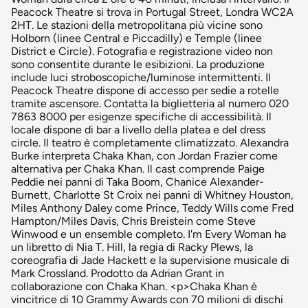
Peacock Theatre si trova in Portugal Street, Londra WC2A
2HT. Le stazioni della metropolitana più vicine sono
Holborn (linee Central e Piccadilly) e Temple (linee
District e Circle). Fotografia e registrazione video non
sono consentite durante le esibizioni. La produzione
include luci stroboscopiche/luminose intermittenti. Il
Peacock Theatre dispone di accesso per sedie a rotelle
tramite ascensore. Contatta la biglietteria al numero 020
7863 8000 per esigenze specifiche di accessibilità. Il
locale dispone di bar a livello della platea e del dress
circle. Il teatro è completamente climatizzato. Alexandra
Burke interpreta Chaka Khan, con Jordan Frazier come
alternativa per Chaka Khan. Il cast comprende Paige
Peddie nei panni di Taka Boom, Chanice Alexander-
Burnett, Charlotte St Croix nei panni di Whitney Houston,
Miles Anthony Daley come Prince, Teddy Wills come Fred
Hampton/Miles Davis, Chris Breistein come Steve
Winwood e un ensemble completo. I'm Every Woman ha
un libretto di Nia T. Hill, la regia di Racky Plews, la
coreografia di Jade Hackett e la supervisione musicale di
Mark Crossland. Prodotto da Adrian Grant in
collaborazione con Chaka Khan. <p>Chaka Khan è
vincitrice di 10 Grammy Awards con 70 milioni di dischi