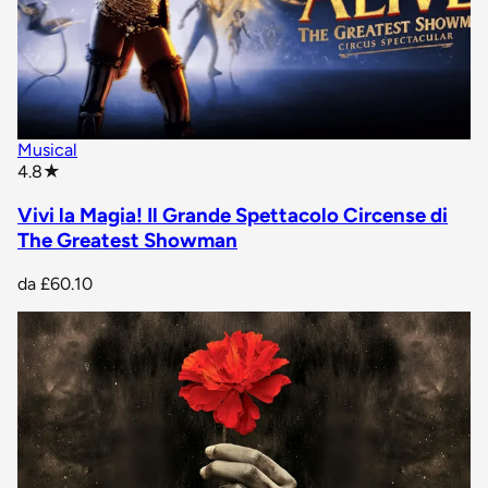
Musical
star rating
4.8
★
Vivi la Magia! Il Grande Spettacolo Circense di
The Greatest Showman
da
£60.10