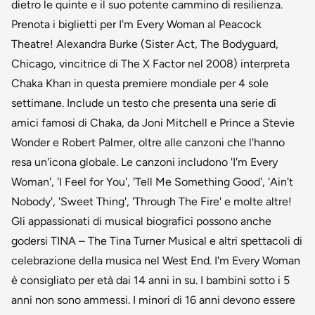
dietro le quinte e il suo potente cammino di resilienza.
Prenota i biglietti per I'm Every Woman al Peacock
Theatre! Alexandra Burke (Sister Act, The Bodyguard,
Chicago, vincitrice di The X Factor nel 2008) interpreta
Chaka Khan in questa premiere mondiale per 4 sole
settimane. Include un testo che presenta una serie di
amici famosi di Chaka, da Joni Mitchell e Prince a Stevie
Wonder e Robert Palmer, oltre alle canzoni che l'hanno
resa un'icona globale. Le canzoni includono 'I'm Every
Woman', 'I Feel for You', 'Tell Me Something Good', 'Ain't
Nobody', 'Sweet Thing', 'Through The Fire' e molte altre!
Gli appassionati di musical biografici possono anche
godersi TINA – The Tina Turner Musical e altri spettacoli di
celebrazione della musica nel West End. I'm Every Woman
è consigliato per età dai 14 anni in su. I bambini sotto i 5
anni non sono ammessi. I minori di 16 anni devono essere