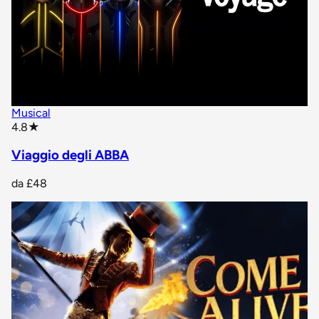
Musical
star rating
4.8
★
Viaggio degli ABBA
da
£48