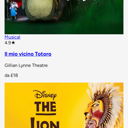
Musical
star rating
4.9
★
Il mio vicino Totoro
Gillian Lynne Theatre
da
£18