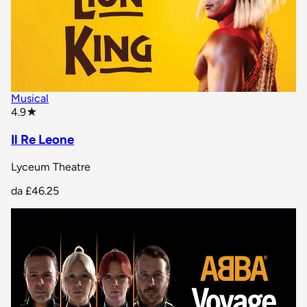
Musical
star rating
4.9
★
Il Re Leone
Lyceum Theatre
da
£46.25