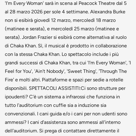
'I'm Every Woman' sarà in scena al Peacock Theatre dal 5
al 28 marzo 2026 per sole 4 settimane. Alexandra Burke
non si esibirà giovedì 12 marzo, mercoledì 18 marzo
(matinee e serata), e mercoledì 25 marzo (matinee e
serata). Jordan Frazier si esibirà come alternativa al ruolo
di Chaka Khan. Sì, il musical è prodotto in collaborazione
con la stessa Chaka Khan. Lo spettacolo include i più
grandi successi di Chaka Khan, tra cui 'I'm Every Woman', 'I
Feel for You', 'Ain't Nobody', 'Sweet Thing', 'Through The
Fire' e molti altri. Piattaforme e spazi per sedie a rotelle
disponibili. SPETTACOLI ASSISTITI:Ci sono strutture per
ipoudenti? C'è un sistema a infrarossi che funziona in
tutto l'auditorium con cuffie sia a induzione sia
convenzionali. I cani guida e/o i cani per non udenti sono
ammessi? I cani d'assistenza sono ammessi all'interno
dell'auditorium. Si prega di contattare direttamente il