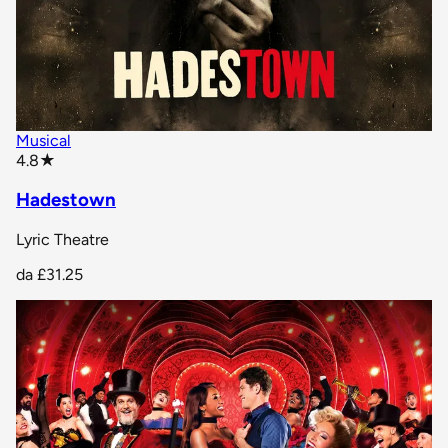
Musical
star rating
4.8
★
Hadestown
Lyric Theatre
da
£31.25