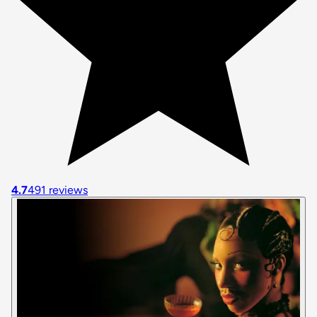
4.7
491 reviews