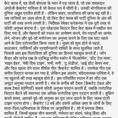
कैट क्लब में, वह सैली बोवल्स के प्यार में पड़ जाता है, जो एक चमकदार
अंग्रेजी कैबारेट गायिका है जो केवल पल में जीती है। उनकी भोगविलास की
दुनिया अछूत प्रतीत होती है - लेकिन बाहर, फासीवाद की छाया बढ़ रही है।
जब नाजियों का उदय होता है, तो किट कैट क्लब की पार्टी दुनिया के अंत की
पार्टी की तरह लगने लगती है। निर्देशक रेबेका फ्रेकनल ने एक पूरी तरह से
संवेदी अनुभव बनाया है। पूरा प्लेहाउस थिएटर किट कैट क्लब में तब्दील कर
दिया गया है, और मेहमानों को स्थल का अन्वेषण करने, पेय पदार्थों का आनंद
लेने, भोजन और पूर्व-शो मनोरंजन का अनुभव करने के लिए एक घंटा पहले
आने के लिए प्रोत्साहित किया जाता है। मुख्य शो शुरू होने से पहले,
कलाकार, नर्तकियाँ और प्रदर्शनकारी दर्शकों के साथ घुलमिल जाते हैं,
जिससे आप इस विलासिता की दुनिया का हिस्सा महसूस करते हैं। जॉन
कैंडर और फ्रेड एब्ब के प्रसिद्ध संगीत स्कोर में 'विल्कोमेंन', 'डोंट टेल मामा',
'माइन हेहर', 'मेबी दिस टाइम', 'मनी, मनी', 'टू लेडीज़', 'आई डोंट केयर मच',
और दिल दहला देने वाला शीर्षक गीत 'कैबारेट' शामिल है। प्रत्येक गीत एक
संगीत थिएटर मानक बन गया है, लेकिन इस अंतरंग, संवेदनात्मक परिवेश में, वे
नए खुलासे की तरह महसूस होते हैं। इस परिवर्तित स्थान में हर सीट एक
अनूठा अनुभव प्रदान करती है। मंच के करीब की टेबल (कैबारेट टेबल और
क्लब टेबल श्रेणियाँ) सबसे संवेदी अनुभव प्रदान करती हैं, जबकि पारंपरिक
थिएटर बैठने की व्यवस्था एक अधिक पारंपरिक दृश्य प्रदान करती है। बुकिंग
करते समय, आपको पूर्व-शो अनुभव का पूरा लाभ उठाने के लिए 'क्लब एंट्री
टाइम' प्राप्त होगा। कैबारेट 13 वर्ष और उससे अधिक उम्र के लोगों के लिए
माता-पिता/अभिभावक के विवेक पर अनुशंसित है। शो में वयस्क विषय
शामिल हैं, जिनमें सूचक यौन सामग्री, गर्भपात का संदर्भ, घरेलू हिंसा और