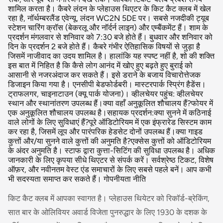
शामिल करता है। कैबरे लंदन के प्लेहाउस थिएटर के किट कैट क्लब में खेल
रहा है, नॉर्थम्बरलैंड एवेन्यू, लंदन WC2N 5DE पर। सबसे नजदीकी ट्यूब
स्टेशन चारिंग क्रॉस (बेकरलू और नॉर्दर्न लाइन) और एम्बैंकमेंट हैं। शाम के
प्रदर्शन मंगलवार से शनिवार को 7:30 बजे होते हैं। बुधवार और शनिवार को
दिन के प्रदर्शन 2 बजे होते हैं। कैबरे गंभीर ऐतिहासिक विषयों से जुड़ा है
जिसमें नाजीवाद का उदय शामिल है। हालांकि यह स्पष्ट नहीं है, शो की शक्ति
इस बात में निहित है कि कैसे लोग आनंद में खोए हुए बढ़ते हुए बुराई को
आसानी से नजरअंदाज कर सकते हैं। इसे डराने के बजाय विचारोत्तेजक
डिजाइन किया गया है। एनसीपी बेडफोर्डबरी। मास्टरपार्क स्प्रिंग हैडेंस।
ट्राफलगर, चाइनाटाउन (क्यू पार्क योजना)। व्हीलचेयर पहुंच: व्हीलचेयर
स्थान और स्थानांतरण उपलब्ध हैं।क्या वहाँ अनुकूलित शौचालय हैं?फोयर में
एक अनुकूलित शौचालय उपलब्ध है।सहायक प्रदर्शन:क्या सुनने में कठिनाई
वाले लोगों के लिए सुविधाएं हैं?पूरे ऑडिटोरियम में एक इंफ्रारेड सिस्टम काम
कर रहा है, जिसमें लूप और पारंपरिक हेडसेट दोनों उपलब्ध हैं।क्या गाइड
कुत्तों और/या सुनने वाले कुत्तों की अनुमति है?एक्सेस कुत्तों को ऑडिटोरियम
के अंदर अनुमति है। स्टाफ द्वारा कुत्ता-सिटिंग की सुविधा उपलब्ध है। अधिक
जानकारी के लिए कृपया सीधे थिएटर से संपर्क करें। सर्वश्रेष्ठ टिकट, विशेष
ऑफ़र, और नवीनतम वेस्ट एंड समाचारों के लिए सबसे पहले बनें। आप कभी
भी सदस्यता समाप्त कर सकते हैं। गोपनीयता नीति
किट कैट क्लब में आपका स्वागत है। प्लेहाउस थियेटर को रिकॉर्ड-ब्रेकिंग,
सात बार के ओलिवियर अवार्ड विजेता पुनरुद्धार के लिए 1930 के दशक के