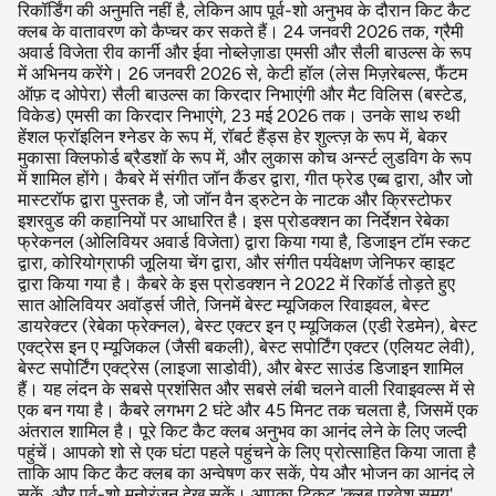
रिकॉर्डिंग की अनुमति नहीं है, लेकिन आप पूर्व-शो अनुभव के दौरान किट कैट
क्लब के वातावरण को कैप्चर कर सकते हैं। 24 जनवरी 2026 तक, ग्रैमी
अवार्ड विजेता रीव कार्नी और ईवा नोब्लेज़ाडा एमसी और सैली बाउल्स के रूप
में अभिनय करेंगे। 26 जनवरी 2026 से, केटी हॉल (लेस मिज़रेबल्स, फैंटम
ऑफ़ द ओपेरा) सैली बाउल्स का किरदार निभाएंगी और मैट विलिस (बस्टेड,
विकेड) एमसी का किरदार निभाएंगे, 23 मई 2026 तक। उनके साथ रुथी
हेंशल फ्रॉइलिन श्नेडर के रूप में, रॉबर्ट हैंड्स हेर शुल्त्ज़ के रूप में, बेकर
मुकासा क्लिफोर्ड ब्रैडशॉ के रूप में, और लुकास कोच अर्न्स्ट लुडविग के रूप
में शामिल होंगे। कैबरे में संगीत जॉन कैंडर द्वारा, गीत फ्रेड एब्ब द्वारा, और जो
मास्टरॉफ द्वारा पुस्तक है, जो जॉन वैन ड्रुटेन के नाटक और क्रिस्टोफर
इशरवुड की कहानियों पर आधारित है। इस प्रोडक्शन का निर्देशन रेबेका
फ्रेकनल (ओलिवियर अवार्ड विजेता) द्वारा किया गया है, डिजाइन टॉम स्कट
द्वारा, कोरियोग्राफी जूलिया चेंग द्वारा, और संगीत पर्यवेक्षण जेनिफर व्हाइट
द्वारा किया गया है। कैबरे के इस प्रोडक्शन ने 2022 में रिकॉर्ड तोड़ते हुए
सात ओलिवियर अवॉर्ड्स जीते, जिनमें बेस्ट म्यूजिकल रिवाइवल, बेस्ट
डायरेक्टर (रेबेका फ्रेक्नल), बेस्ट एक्टर इन ए म्यूजिकल (एडी रेडमेन), बेस्ट
एक्ट्रेस इन ए म्यूजिकल (जैसी बकली), बेस्ट सपोर्टिंग एक्टर (एलियट लेवी),
बेस्ट सपोर्टिंग एक्ट्रेस (लाइजा साडोवी), और बेस्ट साउंड डिजाइन शामिल
हैं। यह लंदन के सबसे प्रशंसित और सबसे लंबी चलने वाली रिवाइवल्स में से
एक बन गया है। कैबरे लगभग 2 घंटे और 45 मिनट तक चलता है, जिसमें एक
अंतराल शामिल है। पूरे किट कैट क्लब अनुभव का आनंद लेने के लिए जल्दी
पहुंचें। आपको शो से एक घंटा पहले पहुंचने के लिए प्रोत्साहित किया जाता है
ताकि आप किट कैट क्लब का अन्वेषण कर सकें, पेय और भोजन का आनंद ले
सकें, और पूर्व-शो मनोरंजन देख सकें। आपका टिकट 'क्लब प्रवेश समय'