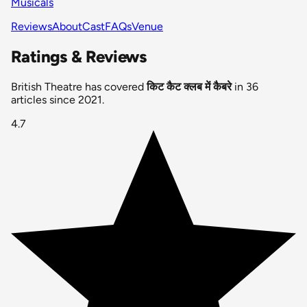
Musicals
Reviews
About
Cast
FAQs
Venue
Ratings & Reviews
British Theatre has covered
किट कैट क्लब में कैबरे
in 36
articles since 2021.
4.7