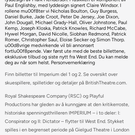
Paul Englishby, med lyddesign signert Claire Windsor. I
rollene mu00f8ter vi Nicholas Boulton, Guy Burgess,
Daniel Burke, Jade Croot, Peter De Jersey, Joe Dixon,
John Dougall, Michael Grady-Hall, Oliver Johnstone, Paul
Kemp, Joseph Kloska, Patrick Knowles, Richard McCabe,
Hywel Morgan, David Nicolle, Siobhan Redmond, Patrick
Romer, Christopher Saul, Eloise Secker og Simon Thorp.
u00d8vrige medvirkende vil bli annonsert
fortlu00f8pende. Vær først ute med de beste billettene,
eksklusive tilbud og siste nytt fra West End. Du kan melde
deg av når som helst. Personvernerklæring
Finn billetter til Imperium del 1 og 2. Se oversikt over
skuespillere, spilletider og detaljer på BritishTheatre.com.
Royal Shakespeare Company (RSC) og Playful
Productions har gleden av å kunngjøre at den kritikerroste,
historiske spenningsthrilleren IMPERIUM – i to deler: I:
Conspirator og II: Dictator – flytter til West End. Stykket
spilles i en begrenset periode på Gielgud Theatre i London