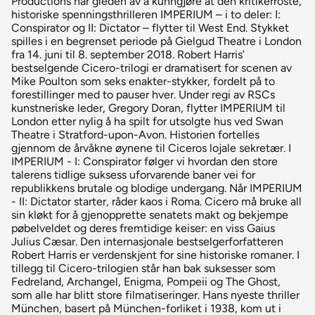
Productions har gleden av å kunngjøre at den kritikerroste,
historiske spenningsthrilleren IMPERIUM – i to deler: I:
Conspirator og II: Dictator – flytter til West End. Stykket
spilles i en begrenset periode på Gielgud Theatre i London
fra 14. juni til 8. september 2018. Robert Harris’
bestselgende Cicero-trilogi er dramatisert for scenen av
Mike Poulton som seks enakter-stykker, fordelt på to
forestillinger med to pauser hver. Under regi av RSCs
kunstneriske leder, Gregory Doran, flytter IMPERIUM til
London etter nylig å ha spilt for utsolgte hus ved Swan
Theatre i Stratford-upon-Avon. Historien fortelles
gjennom de årvåkne øynene til Ciceros lojale sekretær. I
IMPERIUM - I: Conspirator følger vi hvordan den store
talerens tidlige suksess uforvarende baner vei for
republikkens brutale og blodige undergang. Når IMPERIUM
- II: Dictator starter, råder kaos i Roma. Cicero må bruke all
sin kløkt for å gjenopprette senatets makt og bekjempe
pøbelveldet og deres fremtidige keiser: en viss Gaius
Julius Cæsar. Den internasjonale bestselgerforfatteren
Robert Harris er verdenskjent for sine historiske romaner. I
tillegg til Cicero-trilogien står han bak suksesser som
Fedreland, Archangel, Enigma, Pompeii og The Ghost,
som alle har blitt store filmatiseringer. Hans nyeste thriller
München, basert på München-forliket i 1938, kom ut i