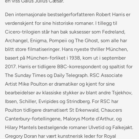
en viss Gaius Julius Cæsar.
Den internasjonale bestselgerforfatteren Robert Harris er
verdenskjent for sine historiske romaner. I tillegg til
Cicero-trilogien står han bak suksesser som Fedreland,
Archangel, Enigma, Pompeii og The Ghost, som alle har
blitt store filmatiseringer. Hans nyeste thriller München,
basert på München-forliket i 1938, kom ut i september
2017. Harris er tidligere BBC-korrespondent og spaltist for
The Sunday Times og Daily Telegraph. RSC Associate
Artist Mike Poulton er dramatiker og kjent for sine
bearbeidelser av klassiske stykker av blant andre Tsjekhov,
Ibsen, Schiller, Evripides og Strindberg. For RSC har
Poulton tidligere dramatisert St Erkenwald, Chaucers
Canterbury-fortellingene, Malorys Morte d'Arthur, og
Hilary Mantels bestselgende romaner Ulvetid og Falkejakt.
Gregory Doran har vært kunstnerisk leder for Royal