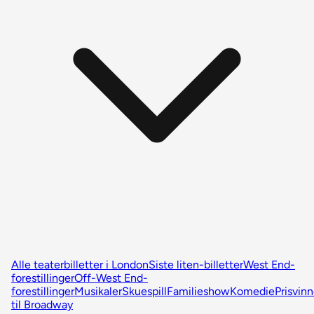
Alle teaterbilletter i London
Siste liten-billetter
West End-
forestillinger
Off-West End-
forestillinger
Musikaler
Skuespill
Familieshow
Komedie
Prisvin
til Broadway