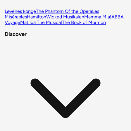
Løvenes konge
The Phantom Of the Opera
Les
Misérables
Hamilton
Wicked Musikalen
Mamma Mia!
ABBA
Voyage
Matilda The Musical
The Book of Mormon
Discover