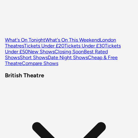
What's On Tonight
What's On This Weekend
London
Theatres
Tickets Under £20
Tickets Under £30
Tickets
Under £50
New Shows
Closing Soon
Best Rated
Shows
Short Shows
Date Night Shows
Cheap & Free
Theatre
Compare Shows
British Theatre