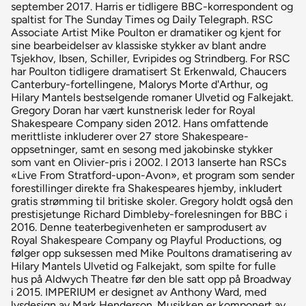
september 2017. Harris er tidligere BBC-korrespondent og
spaltist for The Sunday Times og Daily Telegraph. RSC
Associate Artist Mike Poulton er dramatiker og kjent for
sine bearbeidelser av klassiske stykker av blant andre
Tsjekhov, Ibsen, Schiller, Evripides og Strindberg. For RSC
har Poulton tidligere dramatisert St Erkenwald, Chaucers
Canterbury-fortellingene, Malorys Morte d'Arthur, og
Hilary Mantels bestselgende romaner Ulvetid og Falkejakt.
Gregory Doran har vært kunstnerisk leder for Royal
Shakespeare Company siden 2012. Hans omfattende
merittliste inkluderer over 27 store Shakespeare-
oppsetninger, samt en sesong med jakobinske stykker
som vant en Olivier-pris i 2002. I 2013 lanserte han RSCs
«Live From Stratford-upon-Avon», et program som sender
forestillinger direkte fra Shakespeares hjemby, inkludert
gratis strømming til britiske skoler. Gregory holdt også den
prestisjetunge Richard Dimbleby-forelesningen for BBC i
2016. Denne teaterbegivenheten er samprodusert av
Royal Shakespeare Company og Playful Productions, og
følger opp suksessen med Mike Poultons dramatisering av
Hilary Mantels Ulvetid og Falkejakt, som spilte for fulle
hus på Aldwych Theatre før den ble satt opp på Broadway
i 2015. IMPERIUM er designet av Anthony Ward, med
lysdesign av Mark Henderson. Musikken er komponert av