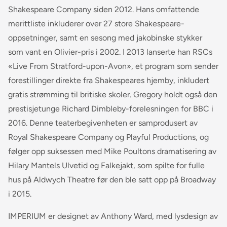
Shakespeare Company siden 2012. Hans omfattende
merittliste inkluderer over 27 store Shakespeare-
oppsetninger, samt en sesong med jakobinske stykker
som vant en Olivier-pris i 2002. I 2013 lanserte han RSCs
«Live From Stratford-upon-Avon», et program som sender
forestillinger direkte fra Shakespeares hjemby, inkludert
gratis strømming til britiske skoler. Gregory holdt også den
prestisjetunge Richard Dimbleby-forelesningen for BBC i
2016. Denne teaterbegivenheten er samprodusert av
Royal Shakespeare Company og Playful Productions, og
følger opp suksessen med Mike Poultons dramatisering av
Hilary Mantels Ulvetid og Falkejakt, som spilte for fulle
hus på Aldwych Theatre før den ble satt opp på Broadway
i 2015.
IMPERIUM er designet av Anthony Ward, med lysdesign av