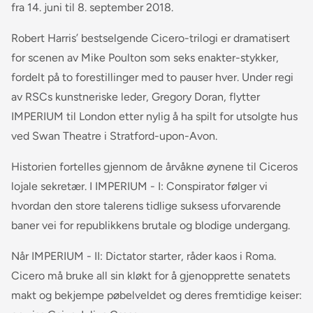
fra 14. juni til 8. september 2018.
Robert Harris’ bestselgende Cicero-trilogi er dramatisert
for scenen av Mike Poulton som seks enakter-stykker,
fordelt på to forestillinger med to pauser hver. Under regi
av RSCs kunstneriske leder, Gregory Doran, flytter
IMPERIUM til London etter nylig å ha spilt for utsolgte hus
ved Swan Theatre i Stratford-upon-Avon.
Historien fortelles gjennom de årvåkne øynene til Ciceros
lojale sekretær. I IMPERIUM - I: Conspirator følger vi
hvordan den store talerens tidlige suksess uforvarende
baner vei for republikkens brutale og blodige undergang.
Når IMPERIUM - II: Dictator starter, råder kaos i Roma.
Cicero må bruke all sin kløkt for å gjenopprette senatets
makt og bekjempe pøbelveldet og deres fremtidige keiser: