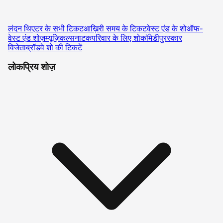
लंदन थिएटर के सभी टिकट
आख़िरी समय के टिकट
वेस्ट एंड के शो
ऑफ-
वेस्ट एंड शोज़
म्यूज़िकल्स
नाटक
परिवार के लिए शो
कॉमेडी
पुरस्कार
विजेता
ब्रॉडवे शो की टिकटें
लोकप्रिय शोज़