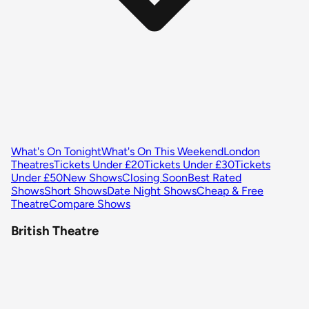
What's On Tonight
What's On This Weekend
London
Theatres
Tickets Under £20
Tickets Under £30
Tickets
Under £50
New Shows
Closing Soon
Best Rated
Shows
Short Shows
Date Night Shows
Cheap & Free
Theatre
Compare Shows
British Theatre