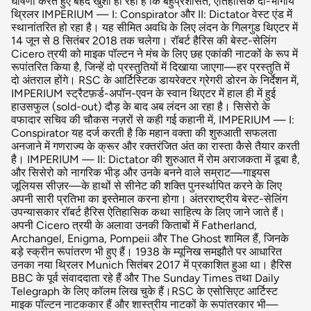
घोषणा करते हुए बेहद खुशी हो रही है कि बहुप्रशंसित, ऐतिहासिक दो-भागीय
थ्रिलर IMPERIUM — I: Conspirator और II: Dictator वेस्ट एंड में
स्थानांतरित हो रहा है। यह सीमित अवधि के लिए लंदन के गिलगुड थिएटर में
14 जून से 8 सितंबर 2018 तक चलेगा। रॉबर्ट हैरिस की बेस्ट-सेलिंग
Cicero त्रयी को माइक पॉल्टन ने मंच के लिए छह एकांकी नाटकों के रूप में
रूपांतरित किया है, जिन्हें दो प्रस्तुतियों में दिखाया जाएगा—हर प्रस्तुति में
दो अंतराल होंगे। RSC के आर्टिस्टिक डायरेक्टर ग्रेगरी डोरन के निर्देशन में,
IMPERIUM स्ट्रैटफ़र्ड-अपॉन-एवन के स्वान थिएटर में हाल ही में हुई
हाउसफुल (sold-out) दौड़ के बाद अब लंदन आ रहा है। सिसेरो के
वफादार सचिव की चौकस नज़रों से कही गई कहानी में, IMPERIUM — I:
Conspirator यह दर्ज करती है कि महान वक्ता की शुरुआती सफलता
अनजाने में गणराज्य के क्रूर और रक्तरंजित अंत का रास्ता कैसे तैयार करती
है। IMPERIUM — II: Dictator की शुरुआत में रोम अराजकता में डूबा है,
और सिसेरो को नागरिक भीड़ और उनके बनने वाले सम्राट—गाइयस
जूलियस सीज़र—के हाथों से सीनेट की शक्ति पुनर्स्थापित करने के लिए
अपनी सारी प्रतिभा का इस्तेमाल करना होगा। अंतरराष्ट्रीय बेस्ट-सेलिंग
उपन्यासकार रॉबर्ट हैरिस ऐतिहासिक कथा साहित्य के लिए जाने जाते हैं।
अपनी Cicero त्रयी के अलावा उनकी किताबों में Fatherland,
Archangel, Enigma, Pompeii और The Ghost शामिल हैं, जिनके
बड़े स्क्रीन रूपांतरण भी हुए हैं। 1938 के म्यूनिख समझौते पर आधारित
उनका नया थ्रिलर Munich सितंबर 2017 में प्रकाशित हुआ था। हैरिस
BBC के पूर्व संवाददाता रहे हैं और The Sunday Times तथा Daily
Telegraph के लिए कॉलम लिख चुके हैं।RSC के एसोसिएट आर्टिस्ट
माइक पॉल्टन नाटककार हैं और शास्त्रीय नाटकों के रूपांतरकार भी—