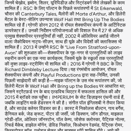
जिनमें चेख़ोव, इब्सेन, शिलर, यूरिपिडीज़ और स्ट्रिंडबर्ग जैसे लेखकों के काम
शामिल हैं। RSC के लिए पॉल्टन के पिछले रूपांतरणों में St Erkenwald,
चौसर की Canterbury Tales, मैलोरी की Morte d'Arthur, और हिलेरी
मेंटल के बेस्ट-सेलिंग उपन्यास Wolf Hall तथा Bring Up The Bodies
शामिल रहे हैं।ग्रेगरी डोरन 2012 से रॉयल शेक्सपीयर कंपनी के आर्टिस्टिक
डायरेक्टर हैं। उनकी निर्देशन परियोजनाओं की विशाल रेंज में 27 से अधिक
प्रमुख शेक्सपीयर प्रस्तुतियाँ ही नहीं, 2002 में ओलिवियर अवॉर्ड जीतने
वाला जैकोबियन नाट्य-सीज़न, साथ ही यूके और विदेशों की क्लासिक्स भी
शामिल हैं। 2013 में उन्होंने RSC के “Live From Stratford-upon-
Avon” की शुरुआत की—शेक्सपीयर के गृह-नगर से प्रस्तुतियों को लाइव
स्क्रीन करने का एक नया कार्यक्रम, जिसमें यूके के स्कूलों तक प्रस्तुतियों
की मुफ्त लाइव-स्ट्रीमिंग भी शामिल थी। 2016 में ग्रेगरी ने BBC के लिए
Richard Dimbleby Lecture दिया।यह रंगमंचीय आयोजन, रॉयल
शेक्सपीयर कंपनी और Playful Productions द्वारा सह-निर्मित, उनकी
पिछली साझेदारी की कड़ी है—माइक पॉल्टन के उस मंच रूपांतरण की, जो
हिलेरी मेंटल के Wolf Hall और Bring up the Bodies पर आधारित था;
जिसने स्ट्रैटफ़र्ड रन के बाद एल्डविच थिएटर में सफलता हासिल की और
2015 में ब्रॉडवे तक पहुँचा। IMPERIUM के सेट डिज़ाइनर एंथनी वार्ड हैं,
जबकि लाइटिंग मार्क हेंडरसन ने की है। संगीत पॉल इंग्लिशबी ने तैयार किया
है, और साउंड क्लेयर विंडसर का है। कास्ट में निकोलस बौल्टन, गाय बर्गेस,
डैनियल बर्क, जेड क्रूट, पीटर डी जर्सी, जो डिक्सन, जॉन डौगल, माइकल
ग्रेडी-हॉल, ओलिवर जॉनस्टोन, पॉल केम्प, जोसेफ क्लोस्का, पैट्रिक नोल्स,
रिचर्ड मैकेब, हाइवेल मॉर्गन, डेविड निकोल, सिओभान रेडमंड, पैट्रिक रोमर,
क्रिस्टोफर सॉल, एलोइज़ सेकर और साइमन थॉर्प शामिल होंगे। आगे की