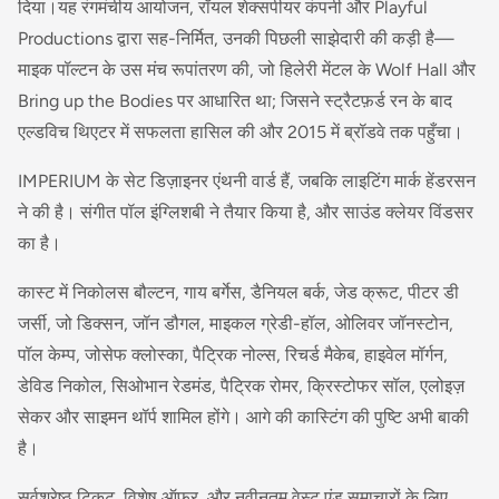
दिया।यह रंगमंचीय आयोजन, रॉयल शेक्सपीयर कंपनी और Playful
Productions द्वारा सह-निर्मित, उनकी पिछली साझेदारी की कड़ी है—
माइक पॉल्टन के उस मंच रूपांतरण की, जो हिलेरी मेंटल के Wolf Hall और
Bring up the Bodies पर आधारित था; जिसने स्ट्रैटफ़र्ड रन के बाद
एल्डविच थिएटर में सफलता हासिल की और 2015 में ब्रॉडवे तक पहुँचा।
IMPERIUM के सेट डिज़ाइनर एंथनी वार्ड हैं, जबकि लाइटिंग मार्क हेंडरसन
ने की है। संगीत पॉल इंग्लिशबी ने तैयार किया है, और साउंड क्लेयर विंडसर
का है।
कास्ट में निकोलस बौल्टन, गाय बर्गेस, डैनियल बर्क, जेड क्रूट, पीटर डी
जर्सी, जो डिक्सन, जॉन डौगल, माइकल ग्रेडी-हॉल, ओलिवर जॉनस्टोन,
पॉल केम्प, जोसेफ क्लोस्का, पैट्रिक नोल्स, रिचर्ड मैकेब, हाइवेल मॉर्गन,
डेविड निकोल, सिओभान रेडमंड, पैट्रिक रोमर, क्रिस्टोफर सॉल, एलोइज़
सेकर और साइमन थॉर्प शामिल होंगे। आगे की कास्टिंग की पुष्टि अभी बाकी
है।
सर्वश्रेष्ठ टिकट, विशेष ऑफ़र, और नवीनतम वेस्ट एंड समाचारों के लिए