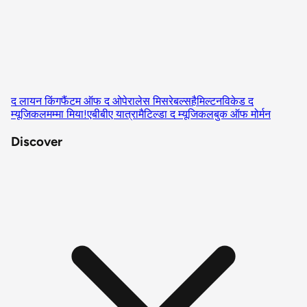
द लायन किंग
फैंटम ऑफ द ओपेरा
लेस मिसरेबल्स
हैमिल्टन
विकेड द
म्यूजिकल
मम्मा मिया!
एबीबीए यात्रा
मैटिल्डा द म्यूजिकल
बुक ऑफ मोर्मन
Discover