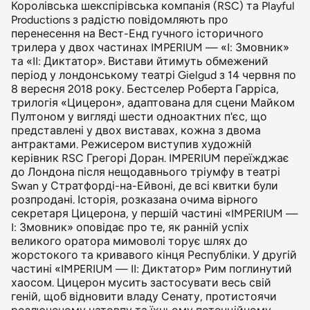
Королівська шекспірівська компанія (RSC) та Playful
Productions з радістю повідомляють про
перенесення на Вест-Енд гучного історичного
трилера у двох частинах IMPERIUM — «I: Змовник»
та «II: Диктатор». Вистави йтимуть обмежений
період у лондонському театрі Gielgud з 14 червня по
8 вересня 2018 року. Бестселер Роберта Гарріса,
трилогія «Цицерон», адаптована для сцени Майком
Пултоном у вигляді шести одноактних п'єс, що
представлені у двох виставах, кожна з двома
антрактами. Режисером виступив художній
керівник RSC Грегорі Доран. IMPERIUM переїжджає
до Лондона після нещодавнього тріумфу в театрі
Swan у Стратфорді-на-Ейвоні, де всі квитки були
розпродані. Історія, розказана очима вірного
секретаря Цицерона, у першій частині «IMPERIUM —
I: Змовник» оповідає про те, як ранній успіх
великого оратора мимоволі торує шлях до
жорстокого та кривавого кінця Республіки. У другій
частині «IMPERIUM — II: Диктатор» Рим поглинутий
хаосом. Цицерон мусить застосувати весь свій
геній, щоб відновити владу Сенату, протистоячи