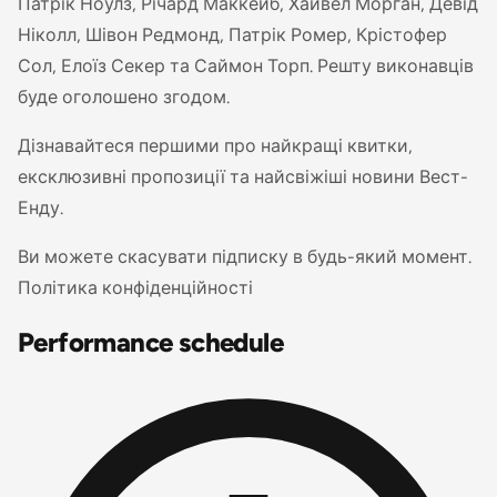
Патрік Ноулз, Річард Маккейб, Хайвел Морган, Девід
Ніколл, Шівон Редмонд, Патрік Ромер, Крістофер
Сол, Елоїз Секер та Саймон Торп. Решту виконавців
буде оголошено згодом.
Дізнавайтеся першими про найкращі квитки,
ексклюзивні пропозиції та найсвіжіші новини Вест-
Енду.
Ви можете скасувати підписку в будь-який момент.
Політика конфіденційності
Performance schedule