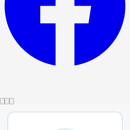
Show ended
Імперіум: Частини 1 та 2
→