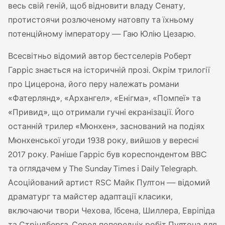
весь свій геній, щоб відновити владу Сенату,
протистоячи розлюченому натовпу та їхньому
потенційному імператору — Гаю Юлію Цезарю.
Всесвітньо відомий автор бестселерів Роберт
Гарріс знається на історичній прозі. Окрім трилогії
про Цицерона, його перу належать романи
«Фатерлянд», «Архангел», «Енігма», «Помпеї» та
«Привид», що отримали гучні екранізації. Його
останній трилер «Мюнхен», заснований на подіях
Мюнхенської угоди 1938 року, вийшов у вересні
2017 року. Раніше Гарріс був кореспондентом BBC
та оглядачем у The Sunday Times і Daily Telegraph.
Асоційований артист RSC Майк Пултон — відомий
драматург та майстер адаптації класики,
включаючи твори Чехова, Ібсена, Шиллера, Евріпіда
та Стріндберга. Серед попередніх робіт Пултона для