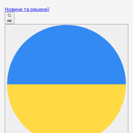
Новини та рецензії
⌘K