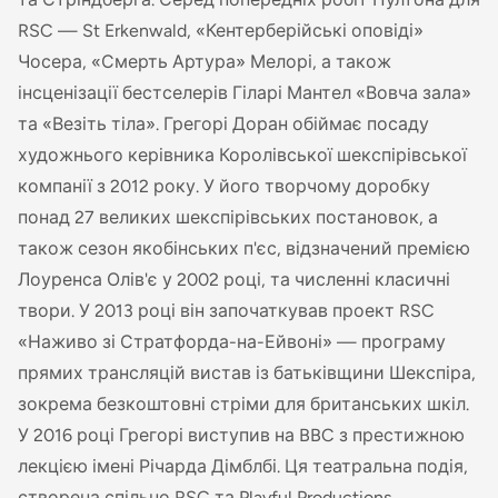
RSC — St Erkenwald, «Кентерберійські оповіді»
Чосера, «Смерть Артура» Мелорі, а також
інсценізації бестселерів Гіларі Мантел «Вовча зала»
та «Везіть тіла». Грегорі Доран обіймає посаду
художнього керівника Королівської шекспірівської
компанії з 2012 року. У його творчому доробку
понад 27 великих шекспірівських постановок, а
також сезон якобінських п'єс, відзначений премією
Лоуренса Олів'є у 2002 році, та численні класичні
твори. У 2013 році він започаткував проект RSC
«Наживо зі Стратфорда-на-Ейвоні» — програму
прямих трансляцій вистав із батьківщини Шекспіра,
зокрема безкоштовні стріми для британських шкіл.
У 2016 році Грегорі виступив на BBC з престижною
лекцією імені Річарда Дімблбі. Ця театральна подія,
створена спільно RSC та Playful Productions,