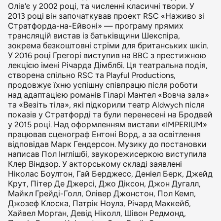
Олів'є у 2002 році, та численні класичні твори. У
2013 році він започаткував проект RSC «Наживо зі
Стратфорда-на-Ейвоні» — програму прямих
трансляцій вистав із батьківщини Шекспіра,
зокрема безкоштовні стріми для британських шкіл.
У 2016 році Грегорі виступив на BBC з престижною
лекцією імені Річарда Дімблбі. Ця театральна подія,
створена спільно RSC та Playful Productions,
продовжує їхню успішну співпрацю після роботи
над адаптацією романів Гіларі Мантел «Вовча зала»
та «Везіть тіла», які підкорили театр Aldwych після
показів у Стратфорді та були перенесені на Бродвей
у 2015 році. Над оформленням вистави «IMPERIUM»
працював сценограф Ентоні Ворд, а за освітлення
відповідав Марк Гендерсон. Музику до постановки
написав Пол Інглішбі, звукорежисеркою виступила
Клер Віндзор. У акторському складі заявлені
Ніколас Боултон, Гай Берджесс, Деніел Берк, Джейд
Крут, Пітер Де Джерсі, Джо Діксон, Джон Дугалл,
Майкл Грейді-Голл, Олівер Джонстон, Пол Кемп,
Джозеф Клоска, Патрік Ноулз, Річард Маккейб,
Хайвел Морган, Девід Ніколл, Шівон Редмонд,