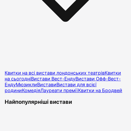
Квитки на всі вистави лондонських театрів
Квитки
на сьогодні
Вистави Вест-Енду
Вистави Офф-Вест-
Енду
Мюзикли
Вистави
Вистави для всієї
родини
Комедія
Лауреати премії
Квитки на Бродвей
Найпопулярніші вистави