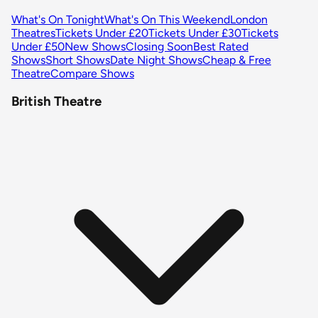
What's On Tonight
What's On This Weekend
London
Theatres
Tickets Under £20
Tickets Under £30
Tickets
Under £50
New Shows
Closing Soon
Best Rated
Shows
Short Shows
Date Night Shows
Cheap & Free
Theatre
Compare Shows
British Theatre