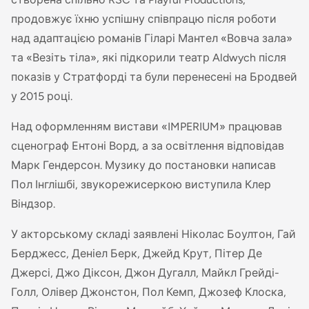
продовжує їхню успішну співпрацю після роботи
над адаптацією романів Гіларі Мантел «Вовча зала»
та «Везіть тіла», які підкорили театр Aldwych після
показів у Стратфорді та були перенесені на Бродвей
у 2015 році.
Над оформленням вистави «IMPERIUM» працював
сценограф Ентоні Ворд, а за освітлення відповідав
Марк Гендерсон. Музику до постановки написав
Пол Інглішбі, звукорежисеркою виступила Клер
Віндзор.
У акторському складі заявлені Ніколас Боултон, Гай
Берджесс, Деніел Берк, Джейд Крут, Пітер Де
Джерсі, Джо Діксон, Джон Дугалл, Майкл Грейді-
Голл, Олівер Джонстон, Пол Кемп, Джозеф Клоска,