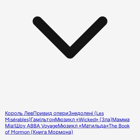
Король Лев
Привид опери
Знедолені (Les
Misérables)
Гамільтон
Мюзикл «Wicked» (Зла)
Мамма
Міа!
Шоу ABBA Voyage
Мюзикл «Матильда»
The Book
of Mormon (Книга Мормона)