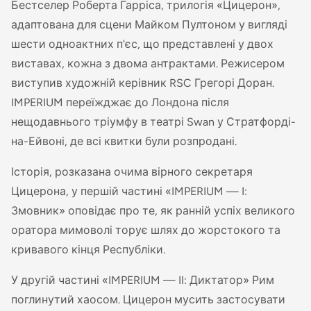
Бестселер Роберта Гарріса, трилогія «Цицерон»,
адаптована для сцени Майком Пултоном у вигляді
шести одноактних п'єс, що представлені у двох
виставах, кожна з двома антрактами. Режисером
виступив художній керівник RSC Грегорі Доран.
IMPERIUM переїжджає до Лондона після
нещодавнього тріумфу в театрі Swan у Стратфорді-
на-Ейвоні, де всі квитки були розпродані.
Історія, розказана очима вірного секретаря
Цицерона, у першій частині «IMPERIUM — I:
Змовник» оповідає про те, як ранній успіх великого
оратора мимоволі торує шлях до жорстокого та
кривавого кінця Республіки.
У другій частині «IMPERIUM — II: Диктатор» Рим
поглинутий хаосом. Цицерон мусить застосувати