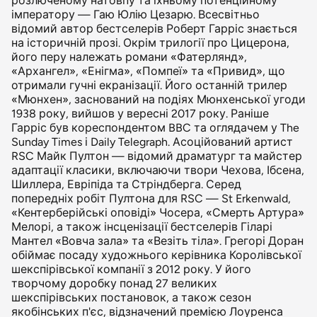
розлюченому натовпу та їхньому потенційному
імператору — Гаю Юлію Цезарю. Всесвітньо
відомий автор бестселерів Роберт Гарріс знається
на історичній прозі. Окрім трилогії про Цицерона,
його перу належать романи «Фатерлянд»,
«Архангел», «Енігма», «Помпеї» та «Привид», що
отримали гучні екранізації. Його останній трилер
«Мюнхен», заснований на подіях Мюнхенської угоди
1938 року, вийшов у вересні 2017 року. Раніше
Гарріс був кореспондентом BBC та оглядачем у The
Sunday Times і Daily Telegraph. Асоційований артист
RSC Майк Пултон — відомий драматург та майстер
адаптації класики, включаючи твори Чехова, Ібсена,
Шиллера, Евріпіда та Стріндберга. Серед
попередніх робіт Пултона для RSC — St Erkenwald,
«Кентерберійські оповіді» Чосера, «Смерть Артура»
Мелорі, а також інсценізації бестселерів Гіларі
Мантел «Вовча зала» та «Везіть тіла». Грегорі Доран
обіймає посаду художнього керівника Королівської
шекспірівської компанії з 2012 року. У його
творчому доробку понад 27 великих
шекспірівських постановок, а також сезон
якобінських п'єс, відзначений премією Лоуренса