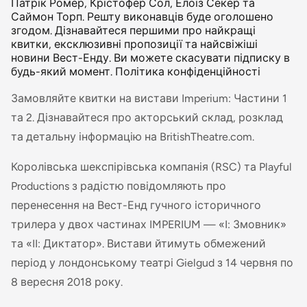
Патрік Ромер, Крістофер Сол, Елоїз Секер та
Саймон Торп. Решту виконавців буде оголошено
згодом. Дізнавайтеся першими про найкращі
квитки, ексклюзивні пропозиції та найсвіжіші
новини Вест-Енду. Ви можете скасувати підписку в
будь-який момент. Політика конфіденційності
Замовляйте квитки на вистави Imperium: Частини 1
та 2. Дізнавайтеся про акторський склад, розклад
та детальну інформацію на BritishTheatre.com.
Королівська шекспірівська компанія (RSC) та Playful
Productions з радістю повідомляють про
перенесення на Вест-Енд гучного історичного
трилера у двох частинах IMPERIUM — «I: Змовник»
та «II: Диктатор». Вистави йтимуть обмежений
період у лондонському театрі Gielgud з 14 червня по
8 вересня 2018 року.