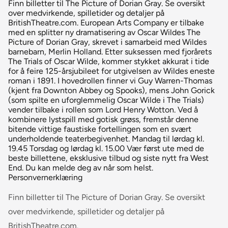
Finn billetter til The Picture of Dorian Gray. Se oversikt
over medvirkende, spilletider og detaljer på
BritishTheatre.com. European Arts Company er tilbake
med en splitter ny dramatisering av Oscar Wildes The
Picture of Dorian Gray, skrevet i samarbeid med Wildes
barnebarn, Merlin Holland. Etter suksessen med fjorårets
The Trials of Oscar Wilde, kommer stykket akkurat i tide
for å feire 125-årsjubileet for utgivelsen av Wildes eneste
roman i 1891. I hovedrollen finner vi Guy Warren-Thomas
(kjent fra Downton Abbey og Spooks), mens John Gorick
(som spilte en uforglemmelig Oscar Wilde i The Trials)
vender tilbake i rollen som Lord Henry Wotton. Ved å
kombinere lystspill med gotisk grøss, fremstår denne
bitende vittige faustiske fortellingen som en svært
underholdende teaterbegivenhet. Mandag til lørdag kl.
19.45 Torsdag og lørdag kl. 15.00 Vær først ute med de
beste billettene, eksklusive tilbud og siste nytt fra West
End. Du kan melde deg av når som helst.
Personvernerklæring
Finn billetter til The Picture of Dorian Gray. Se oversikt
over medvirkende, spilletider og detaljer på
BritishTheatre.com.