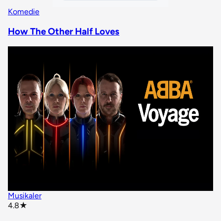
Komedie
How The Other Half Loves
Musikaler
star rating
4.8
★