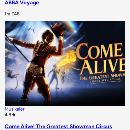
ABBA Voyage
fra
£48
Musikaler
star rating
4.8
★
Come Alive! The Greatest Showman Circus