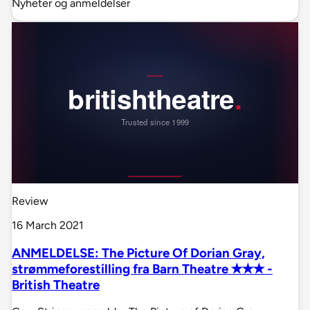
Nyheter og anmeldelser
Review
16 March 2021
ANMELDELSE: The Picture Of Dorian Gray,
strømmeforestilling fra Barn Theatre ✭✭✭ -
British Theatre