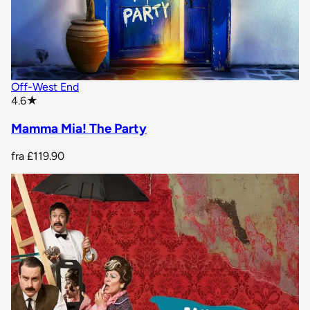
Off-West End
star rating
4.6
★
Mamma Mia! The Party
fra
£119.90