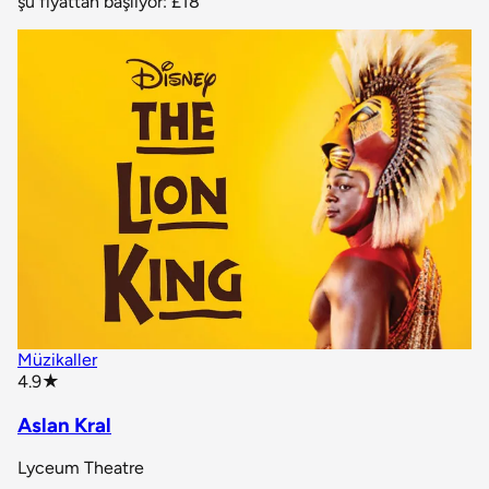
şu fiyattan başlıyor:
£18
Müzikaller
star rating
4.9
★
Aslan Kral
Lyceum Theatre