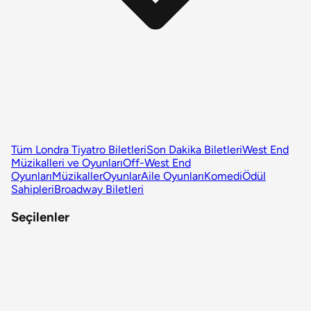
Tüm Londra Tiyatro Biletleri
Son Dakika Biletleri
West End
Müzikalleri ve Oyunları
Off-West End
Oyunları
Müzikaller
Oyunlar
Aile Oyunları
Komedi
Ödül
Sahipleri
Broadway Biletleri
Seçilenler