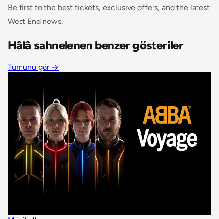
Be first to the best tickets, exclusive offers, and the latest
West End news.
Hâlâ sahnelenen benzer gösteriler
Tümünü gör
→