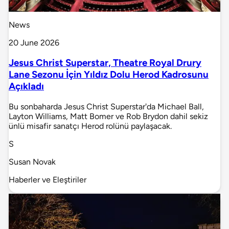
News
20 June 2026
Jesus Christ Superstar, Theatre Royal Drury
Lane Sezonu İçin Yıldız Dolu Herod Kadrosunu
Açıkladı
Bu sonbaharda Jesus Christ Superstar'da Michael Ball,
Layton Williams, Matt Bomer ve Rob Brydon dahil sekiz
ünlü misafir sanatçı Herod rolünü paylaşacak.
S
Susan Novak
Haberler ve Eleştiriler