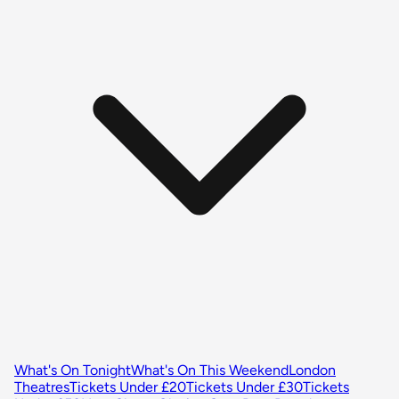
What's On Tonight
What's On This Weekend
London
Theatres
Tickets Under £20
Tickets Under £30
Tickets