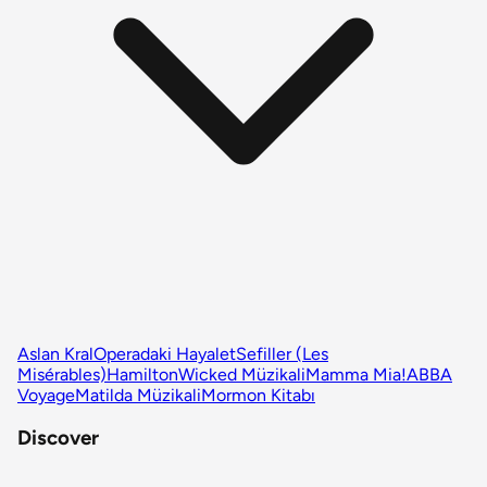
Aslan Kral
Operadaki Hayalet
Sefiller (Les
Misérables)
Hamilton
Wicked Müzikali
Mamma Mia!
ABBA
Voyage
Matilda Müzikali
Mormon Kitabı
Discover