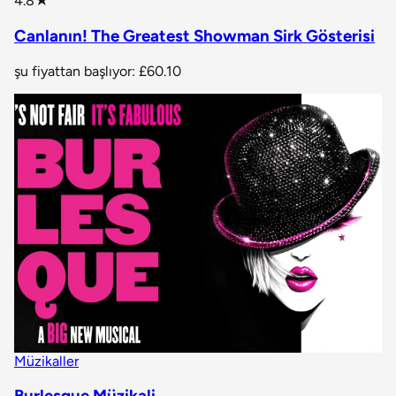
4.8
★
Canlanın! The Greatest Showman Sirk Gösterisi
şu fiyattan başlıyor:
£60.10
Müzikaller
Burlesque Müzikali