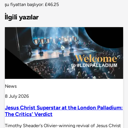
şu fiyattan başlıyor:
£46.25
İlgili yazılar
News
8 July 2026
Jesus Christ Superstar at the London Palladium:
The Critics' Verdict
Timothy Sheader's Olivier-winning revival of Jesus Christ