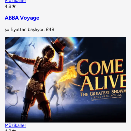
Müzikaller
star rating
4.8
★
ABBA Voyage
şu fiyattan başlıyor:
£48
Müzikaller
star rating