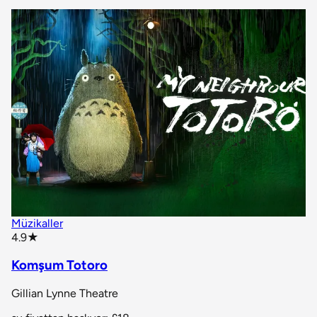
Müzikaller
star rating
4.9
★
Komşum Totoro
Gillian Lynne Theatre