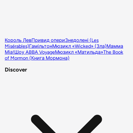
Король Лев
Привид опери
Знедолені (Les
Misérables)
Гамільтон
Мюзикл «Wicked» (Зла)
Мамма
Міа!
Шоу ABBA Voyage
Мюзикл «Матильда»
The Book
of Mormon (Книга Мормона)
Discover