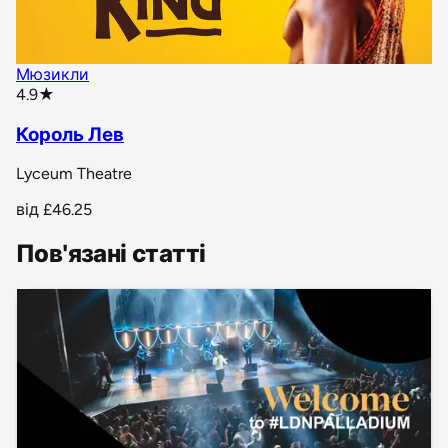
Мюзикли
star rating
4.9
★
Король Лев
Lyceum Theatre
від
£46.25
Пов'язані статті