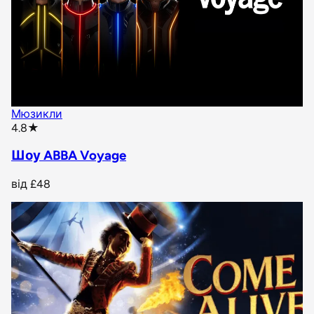
Мюзикли
star rating
4.8
★
Шоу ABBA Voyage
від
£48