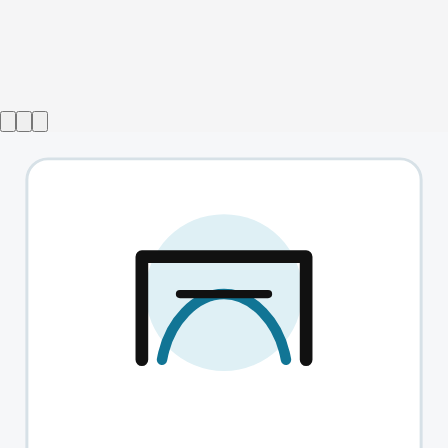
Виставу завершено
Ісус Христос — суперзірка
→