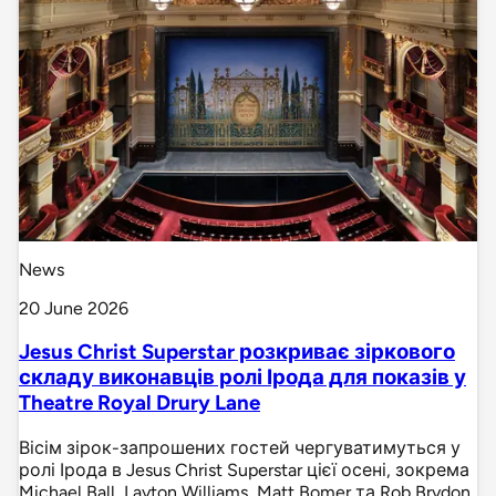
News
20 June 2026
Jesus Christ Superstar розкриває зіркового
складу виконавців ролі Ірода для показів у
Theatre Royal Drury Lane
Вісім зірок-запрошених гостей чергуватимуться у
ролі Ірода в Jesus Christ Superstar цієї осені, зокрема
Michael Ball, Layton Williams, Matt Bomer та Rob Brydon.