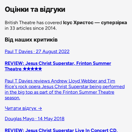
Оцінки та відгуки
British Theatre has covered
Ісус Христос — суперзірка
in 33 articles since 2014.
Від наших критиків
Paul T Davies · 27 August 2022
REVIEW: Jesus Christ Superstar, Frinton Summer
Theatre ✭✭✭✭✭
Paul T Davies reviews Andrew Lloyd Webber and Tim
Rice's rock opera Jesus Christ Superstar being performed
in the big top as part of the Frinton Summer Theatre
season.
Читати відгук
→
Douglas Mayo · 14 May 2018
REVIEW: Jesus Christ Superstar Live In Concert CD,