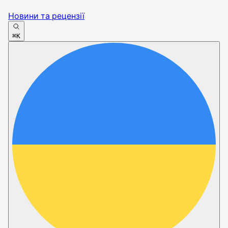
Новини та рецензії
⌘K