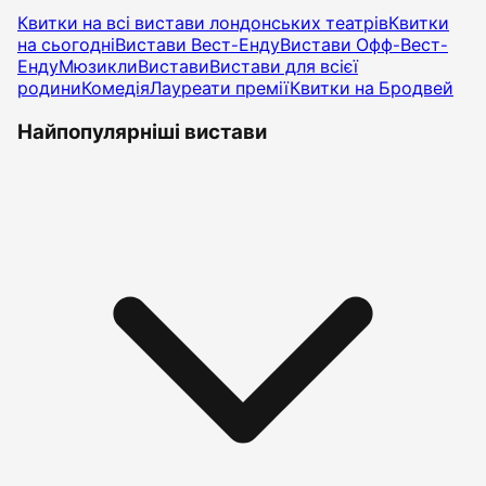
Квитки на всі вистави лондонських театрів
Квитки
на сьогодні
Вистави Вест-Енду
Вистави Офф-Вест-
Енду
Мюзикли
Вистави
Вистави для всієї
родини
Комедія
Лауреати премії
Квитки на Бродвей
Найпопулярніші вистави