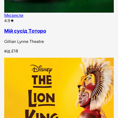
Мюзикли
star rating
4.9
★
Мій сусід Тоторо
Gillian Lynne Theatre
від
£18