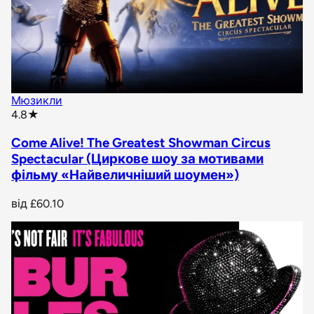
Мюзикли
star rating
4.8
★
Come Alive! The Greatest Showman Circus
Spectacular (Циркове шоу за мотивами
фільму «Найвеличніший шоумен»)
від
£60.10