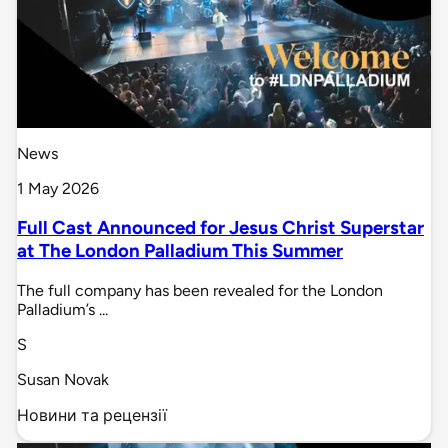
News
1 May 2026
Full Cast Announced for Jesus Christ Superstar
at The London Palladium This Summer
The full company has been revealed for the London
Palladium’s ...
S
Susan Novak
Новини та рецензії