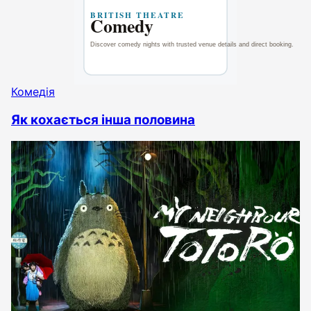
Комедія
Як кохається інша половина