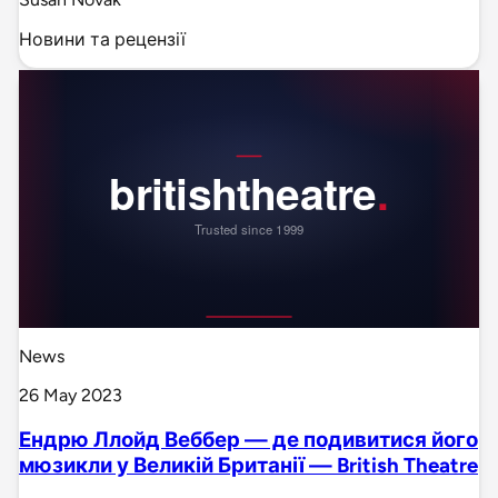
Новини та рецензії
News
26 May 2023
Ендрю Ллойд Веббер — де подивитися його
мюзикли у Великій Британії — British Theatre