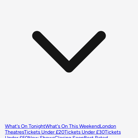
What's On Tonight
What's On This Weekend
London
Theatres
Tickets Under £20
Tickets Under £30
Tickets
Under £50
New Shows
Closing Soon
Best Rated