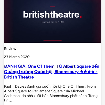
Review
23 March 2020
ĐÁNH GIÁ: One Of Them, Từ Albert Square đến
Quảng trường Quốc hội, Bloomsbury ✭✭✭✭ -
British Theatre
Paul T Davies đánh giá cuốn hồi ký One Of Them, From
Albert Square to Parliament Square của Michael
Cashman, do nhà xuất bản Bloomsbury phát hành. Trang
tin …