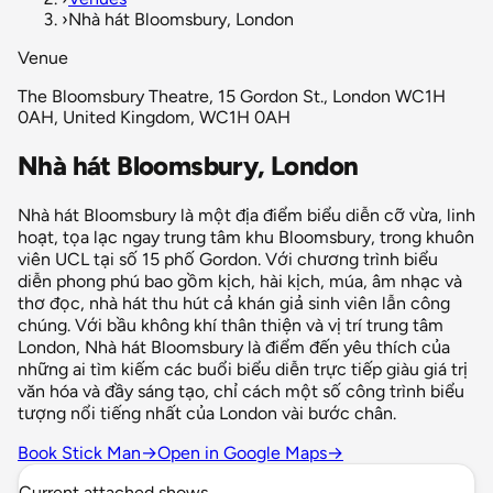
›
Nhà hát Bloomsbury, London
Venue
The Bloomsbury Theatre, 15 Gordon St., London WC1H
0AH, United Kingdom, WC1H 0AH
Nhà hát Bloomsbury, London
Nhà hát Bloomsbury là một địa điểm biểu diễn cỡ vừa, linh
hoạt, tọa lạc ngay trung tâm khu Bloomsbury, trong khuôn
viên UCL tại số 15 phố Gordon. Với chương trình biểu
diễn phong phú bao gồm kịch, hài kịch, múa, âm nhạc và
thơ đọc, nhà hát thu hút cả khán giả sinh viên lẫn công
chúng. Với bầu không khí thân thiện và vị trí trung tâm
London, Nhà hát Bloomsbury là điểm đến yêu thích của
những ai tìm kiếm các buổi biểu diễn trực tiếp giàu giá trị
văn hóa và đầy sáng tạo, chỉ cách một số công trình biểu
tượng nổi tiếng nhất của London vài bước chân.
Book Stick Man
→
Open in Google Maps
→
Current attached shows