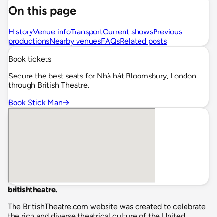
On this page
History
Venue info
Transport
Current shows
Previous
productions
Nearby venues
FAQs
Related posts
Book tickets
Secure the best seats for Nhà hát Bloomsbury, London
through British Theatre.
Book Stick Man
→
britishtheatre
.
The BritishTheatre.com website was created to celebrate
the rich and diverse theatrical culture of the United