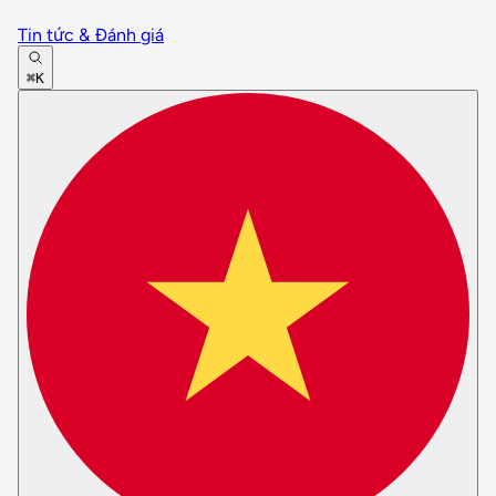
Tin tức & Đánh giá
⌘K