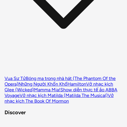
Vua Sư Tử
Bóng ma trong nhà hát (The Phantom Of the
Opera)
Những Người Khốn Khổ
Hamilton
Vở nhạc kịch
Glee (Wicked)
Mamma Mia!
Show diễn thực tế ảo ABBA
Voyage
Vở nhạc kịch Matilda (Matilda The Musical)
Vở
nhạc kịch The Book Of Mormon
Discover