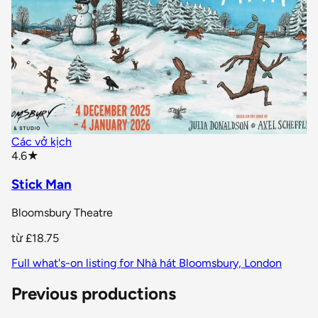
Các vở kịch
star rating
4.6
★
Stick Man
Bloomsbury Theatre
từ
£18.75
Full what's-on listing for Nhà hát Bloomsbury, London
Previous productions