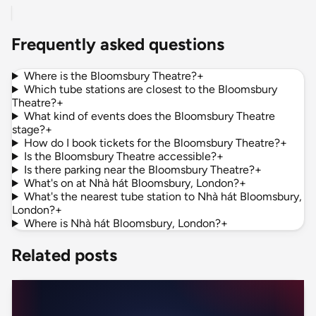
Frequently asked questions
Where is the Bloomsbury Theatre?
+
Which tube stations are closest to the Bloomsbury
Theatre?
+
What kind of events does the Bloomsbury Theatre
stage?
+
How do I book tickets for the Bloomsbury Theatre?
+
Is the Bloomsbury Theatre accessible?
+
Is there parking near the Bloomsbury Theatre?
+
What's on at Nhà hát Bloomsbury, London?
+
What's the nearest tube station to Nhà hát Bloomsbury,
London?
+
Where is Nhà hát Bloomsbury, London?
+
Related posts