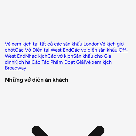
Vé xem kịch tại tất cả các sân khấu London
Vé kịch giờ
chót
Các Vở Diễn tại West End
Các vở diễn sân khấu Off-
West End
Nhạc kịch
Các vở kịch
Sân khấu cho Gia
đình
Kịch hài
Các Tác Phẩm Đoạt Giải
Vé xem kịch
Broadway
Những vở diễn ăn khách