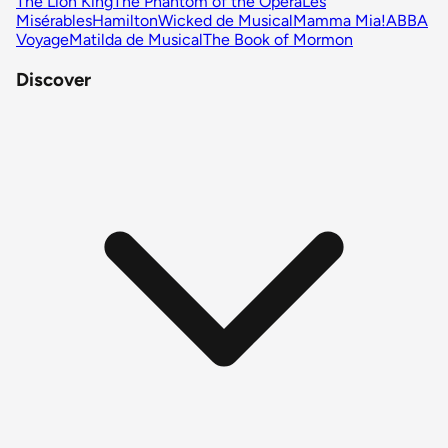
The Lion King
The Phantom of the Opera
Les
Misérables
Hamilton
Wicked de Musical
Mamma Mia!
ABBA
Voyage
Matilda de Musical
The Book of Mormon
Discover