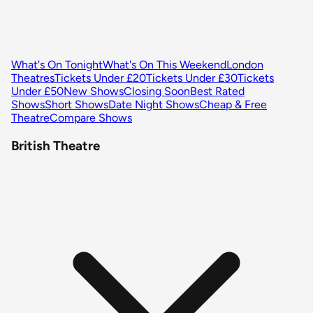
What's On Tonight
What's On This Weekend
London
Theatres
Tickets Under £20
Tickets Under £30
Tickets
Under £50
New Shows
Closing Soon
Best Rated
Shows
Short Shows
Date Night Shows
Cheap & Free
Theatre
Compare Shows
British Theatre