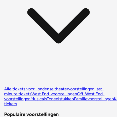
Alle tickets voor Londense theatervoorstellingen
Last-
minute tickets
West End-voorstellingen
Off-West End-
voorstellingen
Musicals
Toneelstukken
Familievoorstellingen
K
tickets
Populaire voorstellingen