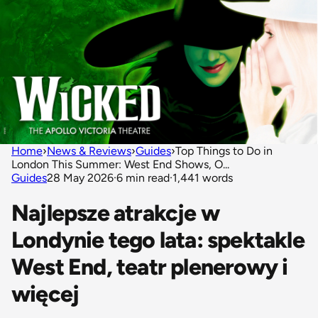
Home
›
News & Reviews
›
Guides
›
Top Things to Do in
London This Summer: West End Shows, O...
Guides
28 May 2026
·
6 min read
·
1,441 words
Najlepsze atrakcje w
Londynie tego lata: spektakle
West End, teatr plenerowy i
więcej