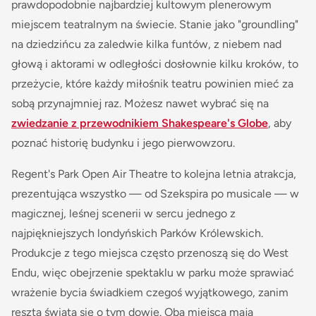
prawdopodobnie najbardziej kultowym plenerowym
miejscem teatralnym na świecie. Stanie jako "groundling"
na dziedzińcu za zaledwie kilka funtów, z niebem nad
głową i aktorami w odległości dosłownie kilku kroków, to
przeżycie, które każdy miłośnik teatru powinien mieć za
sobą przynajmniej raz. Możesz nawet wybrać się na
zwiedzanie z przewodnikiem Shakespeare's Globe
, aby
poznać historię budynku i jego pierwowzoru.
Regent's Park Open Air Theatre to kolejna letnia atrakcja,
prezentująca wszystko — od Szekspira po musicale — w
magicznej, leśnej scenerii w sercu jednego z
najpiękniejszych londyńskich Parków Królewskich.
Produkcje z tego miejsca często przenoszą się do West
Endu, więc obejrzenie spektaklu w parku może sprawiać
wrażenie bycia świadkiem czegoś wyjątkowego, zanim
reszta świata się o tym dowie. Oba miejsca mają