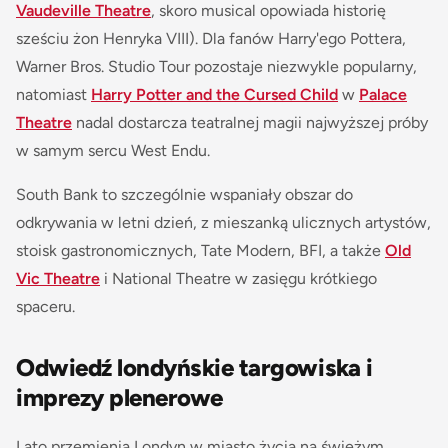
Vaudeville Theatre
, skoro musical opowiada historię
sześciu żon Henryka VIII). Dla fanów Harry'ego Pottera,
Warner Bros. Studio Tour pozostaje niezwykle popularny,
natomiast
Harry Potter and the Cursed Child
w
Palace
Theatre
nadal dostarcza teatralnej magii najwyższej próby
w samym sercu West Endu.
South Bank to szczególnie wspaniały obszar do
odkrywania w letni dzień, z mieszanką ulicznych artystów,
stoisk gastronomicznych, Tate Modern, BFI, a także
Old
Vic Theatre
i National Theatre w zasięgu krótkiego
spaceru.
Odwiedź londyńskie targowiska i
imprezy plenerowe
Lato przemienia Londyn w miasto życia na świeżym