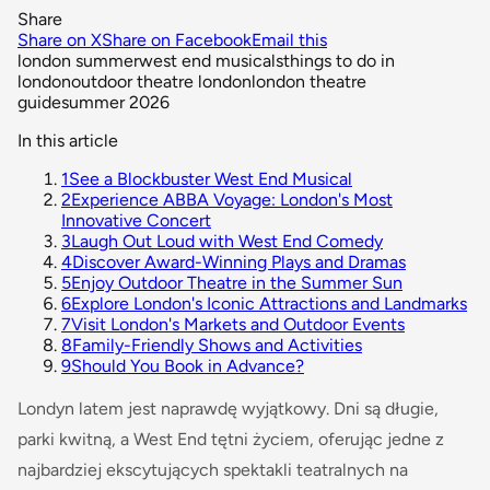
Share
Share on X
Share on Facebook
Email this
london summer
west end musicals
things to do in
london
outdoor theatre london
london theatre
guide
summer 2026
In this article
1
See a Blockbuster West End Musical
2
Experience ABBA Voyage: London's Most
Innovative Concert
3
Laugh Out Loud with West End Comedy
4
Discover Award-Winning Plays and Dramas
5
Enjoy Outdoor Theatre in the Summer Sun
6
Explore London's Iconic Attractions and Landmarks
7
Visit London's Markets and Outdoor Events
8
Family-Friendly Shows and Activities
9
Should You Book in Advance?
Londyn latem jest naprawdę wyjątkowy. Dni są długie,
parki kwitną, a West End tętni życiem, oferując jedne z
najbardziej ekscytujących spektakli teatralnych na