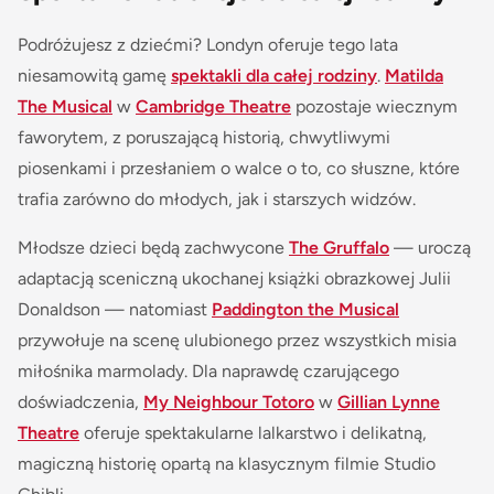
Podróżujesz z dziećmi? Londyn oferuje tego lata
niesamowitą gamę
spektakli dla całej rodziny
.
Matilda
The Musical
w
Cambridge Theatre
pozostaje wiecznym
faworytem, z poruszającą historią, chwytliwymi
piosenkami i przesłaniem o walce o to, co słuszne, które
trafia zarówno do młodych, jak i starszych widzów.
Młodsze dzieci będą zachwycone
The Gruffalo
— uroczą
adaptacją sceniczną ukochanej książki obrazkowej Julii
Donaldson — natomiast
Paddington the Musical
przywołuje na scenę ulubionego przez wszystkich misia
miłośnika marmolady. Dla naprawdę czarującego
doświadczenia,
My Neighbour Totoro
w
Gillian Lynne
Theatre
oferuje spektakularne lalkarstwo i delikatną,
magiczną historię opartą na klasycznym filmie Studio