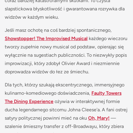
coraz bardziej katastrofalnymi skutkami. To czysta
slapstickowa błyskotliwość i gwarantowana rozrywka dla
widzów w każdym wieku.
Jeśli masz ochotę na coś bardziej spontanicznego,
Showstopper! The Improvised Musical
każdego wieczoru
tworzy zupełnie nowy musical od podstaw, opierając się
wyłącznie na sugestiach publiczności. To niezwykły popis
improwizacji, który zdobył Olivier Award i niezmiennie
doprowadza widzów do łez ze śmiechu.
Dla tych, którzy szukają ekscentrycznego, immersyjnego
kulinarno-komediowego doświadczenia,
Faulty Towers
The Dining Experience
ożywia w interaktywnej formie
ducha legendarnego sitcomu Johna Cleese'a. A fani ostrej
satyry politycznej powinni mieć na oku
Oh, Mary!
—
szalenie śmieszny transfer z off-Broadwayu, który zbiera