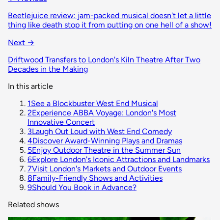
Beetlejuice review: jam-packed musical doesn't let a little
thing like death stop it from putting on one hell of a show!
Next →
Driftwood Transfers to London's Kiln Theatre After Two
Decades in the Making
In this article
1
See a Blockbuster West End Musical
2
Experience ABBA Voyage: London's Most
Innovative Concert
3
Laugh Out Loud with West End Comedy
4
Discover Award-Winning Plays and Dramas
5
Enjoy Outdoor Theatre in the Summer Sun
6
Explore London's Iconic Attractions and Landmarks
7
Visit London's Markets and Outdoor Events
8
Family-Friendly Shows and Activities
9
Should You Book in Advance?
Related shows