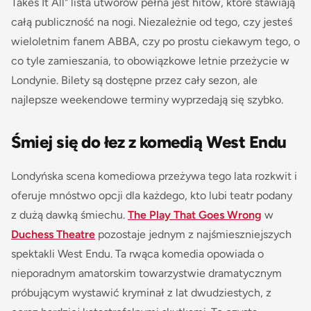
Takes It All" lista utworów pełna jest hitów, które stawiają
całą publiczność na nogi. Niezależnie od tego, czy jesteś
wieloletnim fanem ABBA, czy po prostu ciekawym tego, o
co tyle zamieszania, to obowiązkowe letnie przeżycie w
Londynie. Bilety są dostępne przez cały sezon, ale
najlepsze weekendowe terminy wyprzedają się szybko.
Śmiej się do łez z komedią West Endu
Londyńska scena komediowa przeżywa tego lata rozkwit i
oferuje mnóstwo opcji dla każdego, kto lubi teatr podany
z dużą dawką śmiechu.
The Play That Goes Wrong
w
Duchess Theatre
pozostaje jednym z najśmieszniejszych
spektakli West Endu. Ta rwąca komedia opowiada o
nieporadnym amatorskim towarzystwie dramatycznym
próbującym wystawić kryminał z lat dwudziestych, z