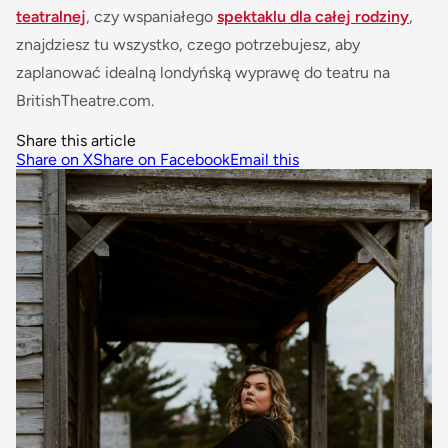
teatralnej
, czy wspaniałego
spektaklu dla całej rodziny
,
znajdziesz tu wszystko, czego potrzebujesz, aby
zaplanować idealną londyńską wyprawę do teatru na
BritishTheatre.com.
Share this article
Share on X
Share on Facebook
Email this