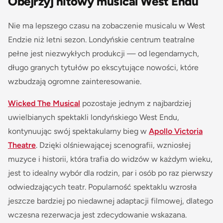
Obejrzyj hitowy musical West Endu
Nie ma lepszego czasu na zobaczenie musicalu w West
Endzie niż letni sezon. Londyńskie centrum teatralne
pełne jest niezwykłych produkcji — od legendarnych,
długo granych tytułów po ekscytujące nowości, które
wzbudzają ogromne zainteresowanie.
Wicked The Musical
pozostaje jednym z najbardziej
uwielbianych spektakli londyńskiego West Endu,
kontynuując swój spektakularny bieg w
Apollo Victoria
Theatre
. Dzięki olśniewającej scenografii, wzniosłej
muzyce i historii, która trafia do widzów w każdym wieku,
jest to idealny wybór dla rodzin, par i osób po raz pierwszy
odwiedzających teatr. Popularność spektaklu wzrosła
jeszcze bardziej po niedawnej adaptacji filmowej, dlatego
wczesna rezerwacja jest zdecydowanie wskazana.