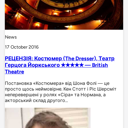
News
17 October 2016
РЕЦЕНЗІЯ: Костюмер (The Dresser), Театр
Герцога Йоркського ✭✭✭✭✭ — British
Theatre
Постановка «Костюмера» від Шона Фолі — це
просто щось неймовірне. Кен Стотт і Ріс Шерсміт
неперевершені у ролях «Сіра» та Нормана, а
акторський склад другого…