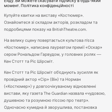
Енду. Ви можете скасувати підписку в будь-який
момент. Політика конфіденційності
Купуйте квитки на виставу «Костюмер».
Ознайомтеся зі складом акторів, розкладом та
подробицями показу на BritishTheatre.com.
На велику сцену повертається культова п'єса
«Костюмер», написана лауреатом премії «Оскар»
сером Рональдом Гарвудом, у головних ролях —
Кен Стотт та Ріс Шірсміт.
Кен Стотт та Ріс Шірсміт об'єднують зусилля як
провідний актор «Сір» (Він) та Норман
(«Костюмер») у довгоочікуваному відновленні
вистави, яку газета The Guardian назвала «чудовою,
душевною та розумною п'єсою про театр».
Одночасно кумедна й зворушлива, постановка