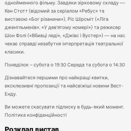
однойменного фільму. Завдяки зірковому складу —
Кен Стотт (відомий за серіалом «Ребус» та
виставою «Бог різанини»), Ріс Шірсміт («Ліга
джентльменів», «У дев'ятому номері») та режисер
Шон Фолі («Вбивці леді», «Джівс і Вустер») — на нас
чекає справді незабутня інтерпретація театральної
класики.
Понеділок – субота о 19:30 Середа та субота о 14:30
Дізнавайтеся першими про найкращі квитки,
ексклюзивні пропозиції та найсвіжіші новини Вест-
Енду.
Ви можете скасувати підписку в будь-який момент.
Політика конфіденційності
Розклад вистав