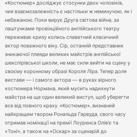
«Костюмер» досліджує стосунки двох чоловіків,
чия взаємозалежність є настільки ж неминучою, як і
небажаною. Поки вирує Друга світова війна, за
лаштунками провінційного англійського театру
переживає кризу колись славетний класичний
актор поважного віку. Сір, останній представник
зникаючої плеяди великих майстрів англійської
шекспірівської школи, не має сили вийти на сцену у
своєму коронному образі Короля Ліра. Тепер доля
вистави — і самого актора — в руках вірного
костюмера Нормана, який мусить надихнути
майстра на ще один великий виступ, щоб уберегти
все від повного краху. «Костюмер», визнаний
найкращим твором Рональда Гарвуда, свого часу
отримав номінації на премії Лоуренса Олів'є та
«Тоні», а також на «Оскар» за сценарій до