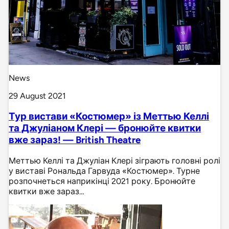
News
29 August 2021
Тур вистави «Костюмер» із Меттью Келлі
та Джуліаном Клері — бронюйте квитки
вже зараз! — British Theatre
Меттью Келлі та Джуліан Клері зіграють головні ролі
у виставі Рональда Гарвуда «Костюмер». Турне
розпочнеться наприкінці 2021 року. Бронюйте
квитки вже зараз…