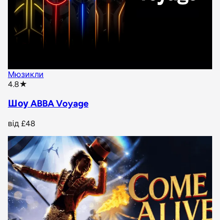
Мюзикли
star rating
4.8
★
Шоу ABBA Voyage
від
£48