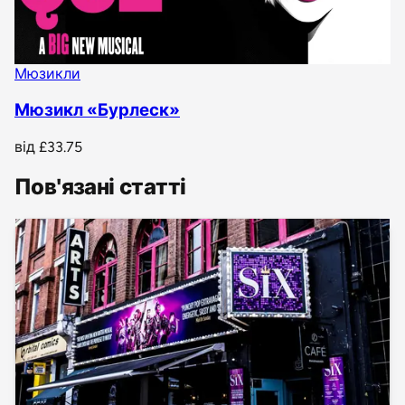
Мюзикли
Мюзикл «Бурлеск»
від
£33.75
Пов'язані статті