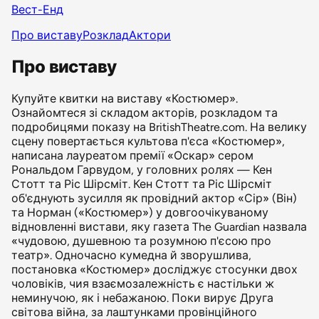
Вест-Енд
Про виставу
Розклад
Актори
Про виставу
Купуйте квитки на виставу «Костюмер».
Ознайомтеся зі складом акторів, розкладом та
подробицями показу на BritishTheatre.com. На велику
сцену повертається культова п'єса «Костюмер»,
написана лауреатом премії «Оскар» сером
Рональдом Гарвудом, у головних ролях — Кен
Стотт та Ріс Шірсміт. Кен Стотт та Ріс Шірсміт
об'єднують зусилля як провідний актор «Сір» (Він)
та Норман («Костюмер») у довгоочікуваному
відновленні вистави, яку газета The Guardian назвала
«чудовою, душевною та розумною п'єсою про
театр». Одночасно кумедна й зворушлива,
постановка «Костюмер» досліджує стосунки двох
чоловіків, чия взаємозалежність є настільки ж
неминучою, як і небажаною. Поки вирує Друга
світова війна, за лаштунками провінційного