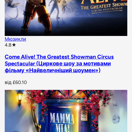
Мюзикли
star rating
4.8
★
Come Alive! The Greatest Showman Circus
Spectacular (Циркове шоу за мотивами
фільму «Найвеличніший шоумен»)
від
£60.10