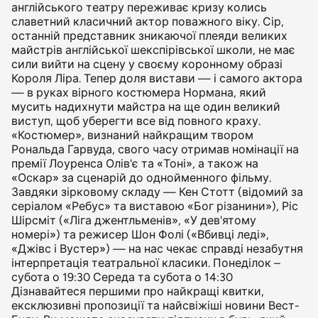
англійського театру переживає кризу колись
славетний класичний актор поважного віку. Сір,
останній представник зникаючої плеяди великих
майстрів англійської шекспірівської школи, не має
сили вийти на сцену у своєму коронному образі
Короля Ліра. Тепер доля вистави — і самого актора
— в руках вірного костюмера Нормана, який
мусить надихнути майстра на ще один великий
виступ, щоб уберегти все від повного краху.
«Костюмер», визнаний найкращим твором
Рональда Гарвуда, свого часу отримав номінації на
премії Лоуренса Олів'є та «Тоні», а також на
«Оскар» за сценарій до однойменного фільму.
Завдяки зірковому складу — Кен Стотт (відомий за
серіалом «Ребус» та виставою «Бог різанини»), Ріс
Шірсміт («Ліга джентльменів», «У дев'ятому
номері») та режисер Шон Фолі («Вбивці леді»,
«Джівс і Вустер») — на нас чекає справді незабутня
інтерпретація театральної класики. Понеділок –
субота о 19:30 Середа та субота о 14:30
Дізнавайтеся першими про найкращі квитки,
ексклюзивні пропозиції та найсвіжіші новини Вест-