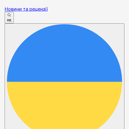
Новини та рецензії
⌘K