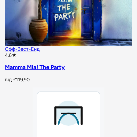
Офф-Вест-Енд
star rating
4.6
★
Mamma Mia! The Party
від
£119.90