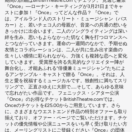
期間の詳細はBritishTheatre.comでチェック。 見逃し厳禁
『Once』—ローナン・キーティングが3月21日までキャ
ストに参加！『Once』ってどんな作品？ 『Once』で
は、アイルランド人のストリート・ミュージシャン（バス
カー）と、若いチェコ人の母親が、音楽への共通の想いを
きっかけに出会います。二人のソングライティングは深い
絆を生み、思いもよらなかった切なく胸を打つロマンスへ
とつながっていきます。運命の一週間のなかで、予期せぬ
友情とコラボレーションは、二人が共に生み出す楽曲の
生々しい感情に彩られながら、力強くも複雑な恋へと変化
していきます。 受賞歴を誇る先見的なクリエイター陣が
舞台化し、才能あふれる“俳優兼ミュージシャン”たちによ
るアンサンブル・キャストで贈る『Once』。それは、人
生と愛を祝福するミュージカルです。独創性に満ちてスリ
リングで、正直さゆえに大胆で……そして、あらゆる意味
で忘れがたい作品です。 フェニックス・シアター公演
『Once』のお得なチケットBritishTheatre.comでは、
Onceのチケットを£25.00からご用意しています。さら
に、さまざまなウエストエンド作品の特別オファーも取り
揃えており、オファー・ページでご覧いただけます。チケ
ットの優先情報や公演ニュースをいち早く受け取りたい方
は、メーリングリストにご登録ください『Once』の団体