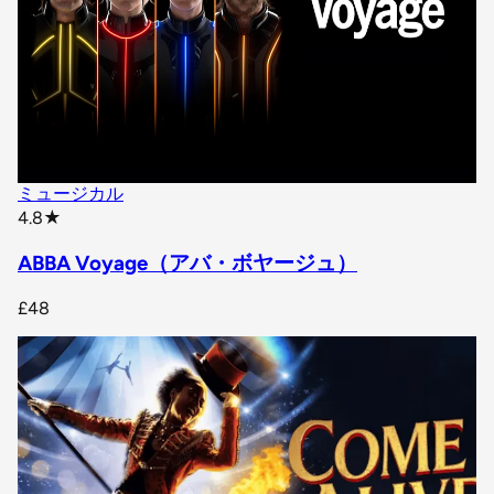
ミュージカル
star rating
4.8
★
ABBA Voyage（アバ・ボヤージュ）
£48