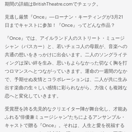
期間の詳細はBritishTheatre.comでチェック。
見逃し厳禁『Once』—ローナン・キーティングが3月21
日までキャストに参加！『Once』ってどんな作品？
『Once』では、アイルランド人のストリート・ミュージ
シャン（バスカー）と、若いチェコ人の母親が、音楽への
共通の想いをきっかけに出会います。二人のソングライテ
ィングは深い絆を生み、思いもよらなかった切なく胸を打
つロマンスへとつながっていきます。運命の一週間のなか
で、予期せぬ友情とコラボレーションは、二人が共に生み
出す楽曲の生々しい感情に彩られながら、力強くも複雑な
恋へと変化していきます。
受賞歴を誇る先見的なクリエイター陣が舞台化し、才能あ
ふれる“俳優兼ミュージシャン”たちによるアンサンブル・
キャストで贈る『Once』。それは、人生と愛を祝福する