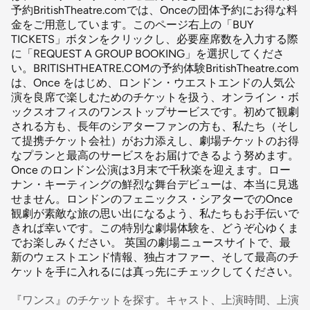
予約BritishTheatre.comでは、Onceの団体予約にお得な料
金をご用意しています。このページ右上の「BUY
TICKETS」ボタンをクリックし、必要座席数を入力する際
に「REQUEST A GROUP BOOKING」を選択してくださ
い。BRITISHTHEATRE.COMの予約体験BritishTheatre.com
は、Once をはじめ、ロンドン・ウエストエンドの人気公
演を良席で楽しむためのチケットを扱う、オンライン・ボ
ックスオフィスのワンストップサービスです。初めて観劇
される方も、長年のシアターファンの方も、私たち（そし
て提携チケット会社）がお力添えし、劇場チケットのお得
なプランと最高のサービスをお届けできるよう努めます。
Once のロンドン公演は3月末で千秋楽を迎えます。ロー
ナン・キーティングの鮮烈な舞台デビューは、本当に見逃
せません。ロンドンのフェニックス・シアターでのOnce
観劇が素敵な旅の思い出になるよう、私たちもお手伝いで
きれば幸いです。この特別な劇場体験を、どうぞ心ゆくま
でお楽しみください。 英国の劇場ニュースサイトで、最
新のウェストエンド情報、独占オファー、そして最高のチ
ケットを手に入れるには真っ先にチェックしてください。
『ワンス』のチケットを探す。キャスト、上演時間、上演