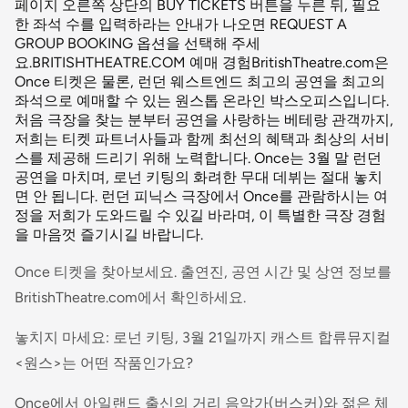
페이지 오른쪽 상단의 BUY TICKETS 버튼을 누른 뒤, 필요
한 좌석 수를 입력하라는 안내가 나오면 REQUEST A
GROUP BOOKING 옵션을 선택해 주세
요.BRITISHTHEATRE.COM 예매 경험BritishTheatre.com은
Once 티켓은 물론, 런던 웨스트엔드 최고의 공연을 최고의
좌석으로 예매할 수 있는 원스톱 온라인 박스오피스입니다.
처음 극장을 찾는 분부터 공연을 사랑하는 베테랑 관객까지,
저희는 티켓 파트너사들과 함께 최선의 혜택과 최상의 서비
스를 제공해 드리기 위해 노력합니다. Once는 3월 말 런던
공연을 마치며, 로넌 키팅의 화려한 무대 데뷔는 절대 놓치
면 안 됩니다. 런던 피닉스 극장에서 Once를 관람하시는 여
정을 저희가 도와드릴 수 있길 바라며, 이 특별한 극장 경험
을 마음껏 즐기시길 바랍니다.
Once 티켓을 찾아보세요. 출연진, 공연 시간 및 상연 정보를
BritishTheatre.com에서 확인하세요.
놓치지 마세요: 로넌 키팅, 3월 21일까지 캐스트 합류뮤지컬
<원스>는 어떤 작품인가요?
Once에서 아일랜드 출신의 거리 음악가(버스커)와 젊은 체