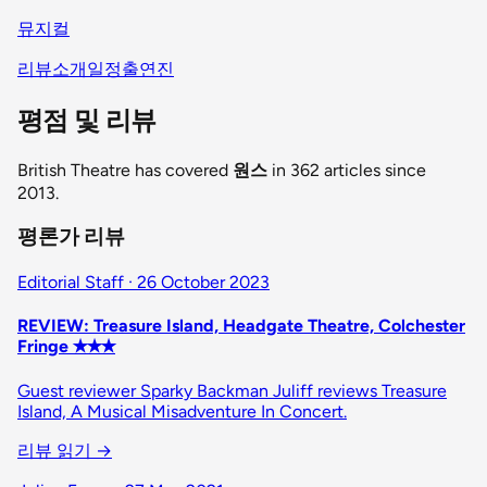
뮤지컬
리뷰
소개
일정
출연진
평점 및 리뷰
British Theatre has covered
원스
in 362 articles since
2013.
평론가 리뷰
Editorial Staff · 26 October 2023
REVIEW: Treasure Island, Headgate Theatre, Colchester
Fringe ✭✭✭
Guest reviewer Sparky Backman Juliff reviews Treasure
Island, A Musical Misadventure In Concert.
리뷰 읽기
→