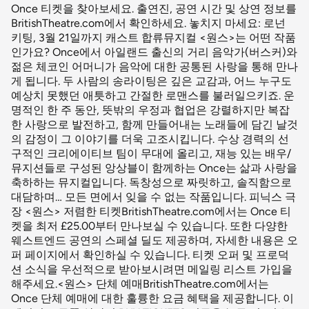
Once 티켓을 찾아보세요. 출연진, 공연 시간 및 상연 정보를
BritishTheatre.com에서 확인하세요. 놓치지 마세요: 로넌
키팅, 3월 21일까지 캐스트 합류뮤지컬 <원스>는 어떤 작품
인가요? Once에서 아일랜드 출신의 거리 음악가(버스커)와
젊은 체코인 어머니가 음악에 대한 공통된 사랑을 통해 만나
게 됩니다. 두 사람의 송라이팅은 깊은 교감과, 어느 누구도
예상치 못했던 애틋하고 간절한 로맨스를 불러일으키죠. 운
명적인 한 주 동안, 뜻밖의 우정과 협업은 강렬하지만 복잡
한 사랑으로 발전하고, 함께 만들어내는 노래들에 담긴 날것
의 감정이 그 이야기를 더욱 고조시킵니다. 수상 경력의 선
구적인 크리에이티브 팀이 무대에 올리고, 재능 있는 배우/
뮤지션들로 구성된 앙상블이 함께하는 Once는 삶과 사랑을
축하하는 뮤지컬입니다. 독창성으로 짜릿하고, 솔직함으로
대담하며… 모든 면에서 잊을 수 없는 작품입니다. 피닉스 극
장 <원스> 저렴한 티켓BritishTheatre.com에서는 Once 티
켓을 최저 £25.00부터 만나보실 수 있습니다. 또한 다양한
웨스트엔드 공연의 스페셜 딜도 제공하며, 자세한 내용은 오
퍼 페이지에서 확인하실 수 있습니다. 티켓 오퍼 및 프로덕
션 소식을 우선적으로 받아보시려면 메일링 리스트 가입을
해주세요.<원스> 단체 예매BritishTheatre.com에서는
Once 단체 예매에 대한 훌륭한 요금 혜택을 제공합니다. 이