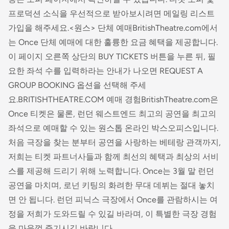
프로덕션 소식을 우선적으로 받아보시려면 메일링 리스트
가입을 해주세요.<원스> 단체 예매BritishTheatre.com에서
는 Once 단체 예매에 대한 훌륭한 요금 혜택을 제공합니다.
이 페이지 오른쪽 상단의 BUY TICKETS 버튼을 누른 뒤, 필
요한 좌석 수를 입력하라는 안내가 나오면 REQUEST A
GROUP BOOKING 옵션을 선택해 주세
요.BRITISHTHEATRE.COM 예매 경험BritishTheatre.com은
Once 티켓은 물론, 런던 웨스트엔드 최고의 공연을 최고의
좌석으로 예매할 수 있는 원스톱 온라인 박스오피스입니다.
처음 극장을 찾는 분부터 공연을 사랑하는 베테랑 관객까지,
저희는 티켓 파트너사들과 함께 최선의 혜택과 최상의 서비
스를 제공해 드리기 위해 노력합니다. Once는 3월 말 런던
공연을 마치며, 로넌 키팅의 화려한 무대 데뷔는 절대 놓치
면 안 됩니다. 런던 피닉스 극장에서 Once를 관람하시는 여
정을 저희가 도와드릴 수 있길 바라며, 이 특별한 극장 경험
을 마음껏 즐기시길 바랍니다.