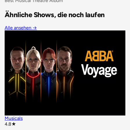
Best Musical Theatre Album
Ähnliche Shows, die noch laufen
Alle ansehen
→
Musicals
star rating
4.8
★