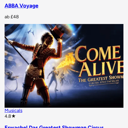
ABBA Voyage
ab
£48
Musicals
star rating
4.8
★
Erwache! Das Greatest Showman Circus