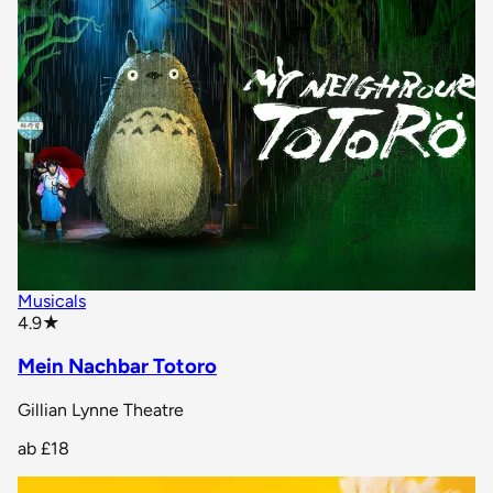
Musicals
star rating
4.9
★
Mein Nachbar Totoro
Gillian Lynne Theatre
ab
£18