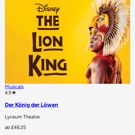
Musicals
star rating
4.9
★
Der König der Löwen
Lyceum Theatre
ab
£46.25