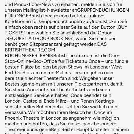
und Produktions-News zu erhalten, melden Sie sich für
unseren Mailinglist-Newsletter anGRUPPENBUCHUNGEN
FÜR ONCEBritishTheatre.com bietet attraktive
Konditionen für Gruppenbuchungen zu Once. Klicken Sie
einfach oben rechts auf dieser Seite auf den Button „BUY
TICKETS“ und wählen Sie anschließend die Option
„REQUEST A GROUP BOOKING“, wenn Sie nach der
benötigten Sitzplatzanzahl gefragt werden.DAS
BRITISHTHEATRE.COM-
BUCHUNGSERLEBNISBritishTheatre.com ist die One-
Stop-Online-Box-Office für Tickets zu Once – und für die
besten Plätze bei den besten Shows im Londoner West
End. Ob Sie zum ersten Mal ins Theater gehen oder
bereits ein echter Theaterfan sind: Wir geben unser
Bestes (gemeinsam mit unseren Ticketpartnern), damit
Sie starke Angebote für Theatertickets und einen
erstklassigen Service erhalten. Once beendet sein
London-Gastspiel Ende März – und Ronan Keatings
sensationelles Bühnendebüt sollten Sie wirklich nicht
verpassen. Wir möchten Ihren Besuch bei Once im
Phoenix Theatre in London so angenehm wie möglich
machen und hoffen, dass Sie dieses ganz besondere
Theatererlebnis genießen. Bester Hauptdarsteller in einem