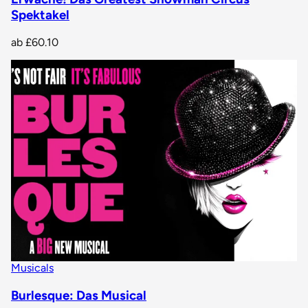
Spektakel
ab
£60.10
Musicals
Burlesque: Das Musical