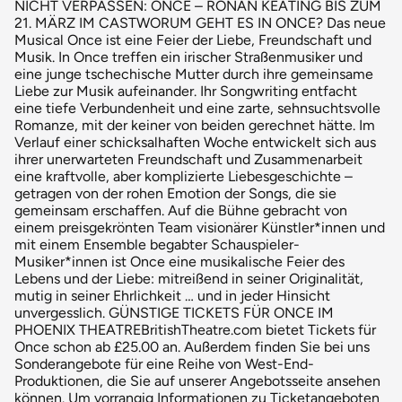
NICHT VERPASSEN: ONCE – RONAN KEATING BIS ZUM
21. MÄRZ IM CASTWORUM GEHT ES IN ONCE? Das neue
Musical Once ist eine Feier der Liebe, Freundschaft und
Musik. In Once treffen ein irischer Straßenmusiker und
eine junge tschechische Mutter durch ihre gemeinsame
Liebe zur Musik aufeinander. Ihr Songwriting entfacht
eine tiefe Verbundenheit und eine zarte, sehnsuchtsvolle
Romanze, mit der keiner von beiden gerechnet hätte. Im
Verlauf einer schicksalhaften Woche entwickelt sich aus
ihrer unerwarteten Freundschaft und Zusammenarbeit
eine kraftvolle, aber komplizierte Liebesgeschichte –
getragen von der rohen Emotion der Songs, die sie
gemeinsam erschaffen. Auf die Bühne gebracht von
einem preisgekrönten Team visionärer Künstler*innen und
mit einem Ensemble begabter Schauspieler-
Musiker*innen ist Once eine musikalische Feier des
Lebens und der Liebe: mitreißend in seiner Originalität,
mutig in seiner Ehrlichkeit … und in jeder Hinsicht
unvergesslich. GÜNSTIGE TICKETS FÜR ONCE IM
PHOENIX THEATREBritishTheatre.com bietet Tickets für
Once schon ab £25.00 an. Außerdem finden Sie bei uns
Sonderangebote für eine Reihe von West-End-
Produktionen, die Sie auf unserer Angebotsseite ansehen
können. Um vorrangig Informationen zu Ticketangeboten