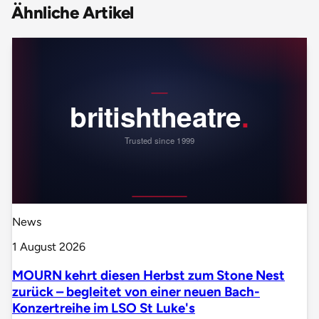
Ähnliche Artikel
News
1 August 2026
MOURN kehrt diesen Herbst zum Stone Nest
zurück – begleitet von einer neuen Bach-
Konzertreihe im LSO St Luke's