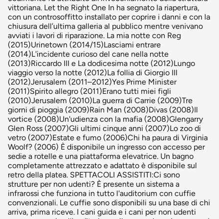
vittoriana. Let the Right One In ha segnato la riapertura,
con un controsoffitto installato per coprire i danni e con la
chiusura dell’ultima galleria al pubblico mentre venivano
avviati i lavori di riparazione. La mia notte con Reg
(2015)Urinetown (2014/15)Lasciami entrare
(2014)L'incidente curioso del cane nella notte
(2013)Riccardo III e La dodicesima notte (2012)Lungo
viaggio verso la notte (2012)La follia di Giorgio III
(2012)Jerusalem (2011–2012)Yes Prime Minister
(2011)Spirito allegro (2011)Erano tutti miei figli
(2010)Jerusalem (2010)La guerra di Carrie (2009)Tre
giorni di pioggia (2009)Rain Man (2008)Divas (2008)Il
vortice (2008)Un'udienza con la mafia (2008)Glengarry
Glen Ross (2007)Gli ultimi cinque anni (2007)Lo zoo di
vetro (2007)Estate e fumo (2006)Chi ha paura di Virginia
Woolf? (2006) È disponibile un ingresso con accesso per
sedie a rotelle e una piattaforma elevatrice. Un bagno
completamente attrezzato e adattato è disponibile sul
retro della platea. SPETTACOLI ASSISTITI:Ci sono
strutture per non udenti? È presente un sistema a
infrarossi che funziona in tutto l'auditorium con cuffie
convenzionali. Le cuffie sono disponibili su una base di chi
arriva, prima riceve. I cani guida e i cani per non udenti