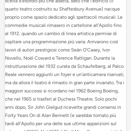
scelta d’esordio più che adatta, dato che l’edificio (il
quarto teatro costruito su Shaftesbury Avenue) nacque
proprio come spazio dedicato agli spettacoli musicali. Le
commedie musicali rimasero in cartellone all’Apollo fino
al 1912, quando un cambio di linea artistica permise di
ospitare una programmazione più varia. Arrivarono così
lavori di autori prestigiosi come Seán O’Casey, Ivor
Novello, Noël Coward e Terence Rattigan. Durante la
ristrutturazione del 1932 curata da Schaufelberg, al Palco
Reale vennero aggiunti un foyer e un’anticamera riservati,
ma da allora il teatro è rimasto in gran parte invariato. Tra i
maggiori successi si ricordano nel 1962 Boeing Boeing,
che nel 1965 si trasferì al Duchess Theatre. Solo pochi
anni dopo, Sir John Gielgud ricevette grandi consensi in
Forty Years On di Alan Bennett (e sarebbe tornato più
tardi all’Apollo per una delle sue ultime apparizioni sul