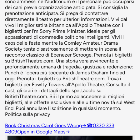
sono ammessi nell'auditorium e il personale può occuparsi
dei cani previa organizzazione anticipata. Si consiglia la
prenotazione anticipata. Si prega di contattare
direttamente il teatro per ulteriori informazioni. Vivi dal
vivo il miglior satira britannica all'Apollo Theatre con i
biglietti per I'm Sorry Prime Minister. Ideale per gli
appassionati di commedie politiche intelligenti. Vivi il
caos delle feste mentre la Cornley Amateur Drama
Society tenta disastrosamente di mettere in scena il
racconto classico di Ebenezer Scrooge. Prenota i biglietti
su BritishTheatre.com. Una storia vera avvincente e
profondamente umana di tragedia, giustizia e redenzione:
Punch è l’opera più toccante di James Graham fino ad
oggi. Prenota i biglietti su BritishTheatre.com. Trova i
biglietti per Fawlty Towers all’Apollo Theatre. Consulta il
cast, gli orari e i dettagli dello spettacolo su
BritishTheatre.com. Sii il primo ad accedere ai migliori
biglietti, alle offerte esclusive e alle ultime novità sul West
End. Puoi annullare l'iscrizione in qualsiasi momento.
Politica sulla privacy
Book Christmas Carol Goes Wrong
→
☎
0330 333
4809
Open in Google Maps
→