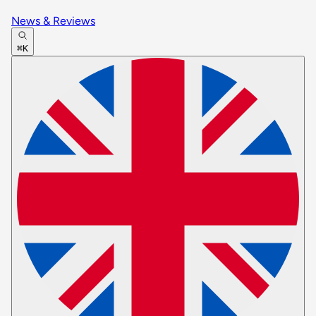
News & Reviews
⌘K