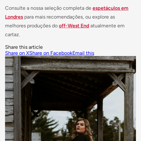
Consulte a nossa seleção completa de
espetáculos em
Londres
para mais recomendações, ou explore as
melhores produções do
off-West End
atualmente em
cartaz.
Share this article
Share on X
Share on Facebook
Email this