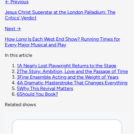
← Previous
Jesus Christ Superstar at the London Palladium: The
Critics' Verdict
Next →
How Long Is Each West End Show? Running Times for
Every Major Musical and Play
In this article
1
A Nearly Lost Playwright Returns to the Stage
2
The Story: Ambition, Love and the Passage of Time
3
Fine Ensemble Acting and the Weight of Years
4
A Dramatic Masterstroke That Changes Everything
5
Why This Revival Matters
6
Should You Book?
Related shows