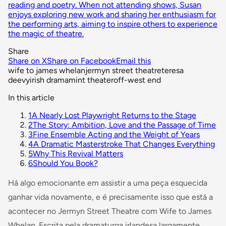
reading and poetry. When not attending shows, Susan
enjoys exploring new work and sharing her enthusiasm for
the performing arts, aiming to inspire others to experience
the magic of theatre.
Share
Share on X
Share on Facebook
Email this
wife to james whelan
jermyn street theatre
teresa
deevy
irish drama
mint theater
off-west end
In this article
1
A Nearly Lost Playwright Returns to the Stage
2
The Story: Ambition, Love and the Passage of Time
3
Fine Ensemble Acting and the Weight of Years
4
A Dramatic Masterstroke That Changes Everything
5
Why This Revival Matters
6
Should You Book?
Há algo emocionante em assistir a uma peça esquecida
ganhar vida novamente, e é precisamente isso que está a
acontecer no Jermyn Street Theatre com
Wife to James
Whelan
. Escrita pela dramaturga irlandesa largamente