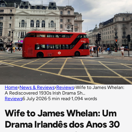
Home
›
News & Reviews
›
Reviews
›
Wife to James Whelan:
A Rediscovered 1930s Irish Drama Sh...
Reviews
6 July 2026
·
5 min read
·
1,094 words
Wife to James Whelan: Um
Drama Irlandês dos Anos 30