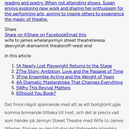
reading and poetry. When not attending shows, Susan
enjoys exploring new work and sharing her enthusiasm for
the performing arts, aiming to inspire others to experience
the magic of theatre.
Share
Share on X
Share on Facebook
Email this
wife to james whelan
jermyn street theatre
teresa
deevy
irish drama
mint theater
off-west end
In this article
1
A Nearly Lost Playwright Returns to the Stage
2
The Story: Ambition, Love and the Passage of Time
3
Fine Ensemble Acting and the Weight of Years
4
A Dramatic Masterstroke That Changes Everything
5
Why This Revival Matters
6
Should You Book?
Det finns något spännande med att se ett bortglömt pjäs
komma brinnande tillbaka till livet, och det är precis vad
som händer på Jermyn Street Theatre med
Wife to James
Whelan
. Skriven av den till stor del förbisedda irländska