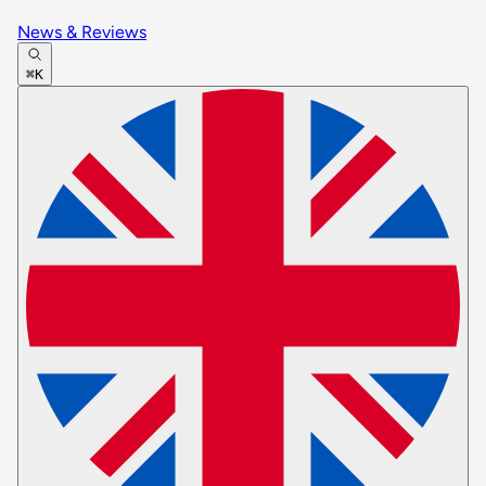
News & Reviews
⌘K