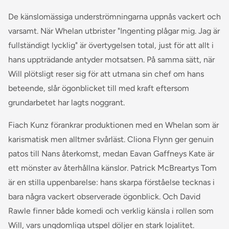
De känslomässiga underströmningarna uppnås vackert och
varsamt. När Whelan utbrister "Ingenting plågar mig. Jag är
fullständigt lycklig" är övertygelsen total, just för att allt i
hans uppträdande antyder motsatsen. På samma sätt, när
Will plötsligt reser sig för att utmana sin chef om hans
beteende, slår ögonblicket till med kraft eftersom
grundarbetet har lagts noggrant.
Fiach Kunz förankrar produktionen med en Whelan som är
karismatisk men alltmer svårläst. Cliona Flynn ger genuin
patos till Nans återkomst, medan Eavan Gaffneys Kate är
ett mönster av återhållna känslor. Patrick McBreartys Tom
är en stilla uppenbarelse: hans skarpa förståelse tecknas i
bara några vackert observerade ögonblick. Och David
Rawle finner både komedi och verklig känsla i rollen som
Will, vars ungdomliga utspel döljer en stark lojalitet.