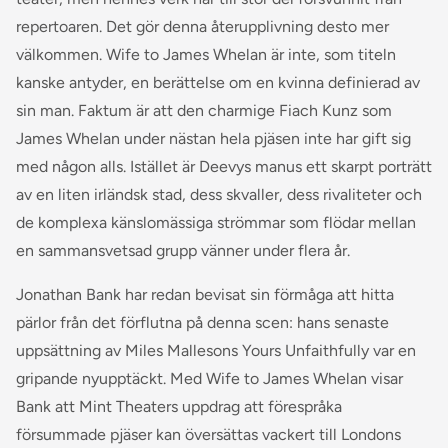
repertoaren. Det gör denna återupplivning desto mer
välkommen.
Wife to James Whelan
är inte, som titeln
kanske antyder, en berättelse om en kvinna definierad av
sin man. Faktum är att den charmige Fiach Kunz som
James Whelan under nästan hela pjäsen inte har gift sig
med någon alls. Istället är Deevys manus ett skarpt porträtt
av en liten irländsk stad, dess skvaller, dess rivaliteter och
de komplexa känslomässiga strömmar som flödar mellan
en sammansvetsad grupp vänner under flera år.
Jonathan Bank har redan bevisat sin förmåga att hitta
pärlor från det förflutna på denna scen: hans senaste
uppsättning av Miles Mallesons
Yours Unfaithfully
var en
gripande nyupptäckt. Med
Wife to James Whelan
visar
Bank att Mint Theaters uppdrag att förespråka
försummade pjäser kan översättas vackert till Londons