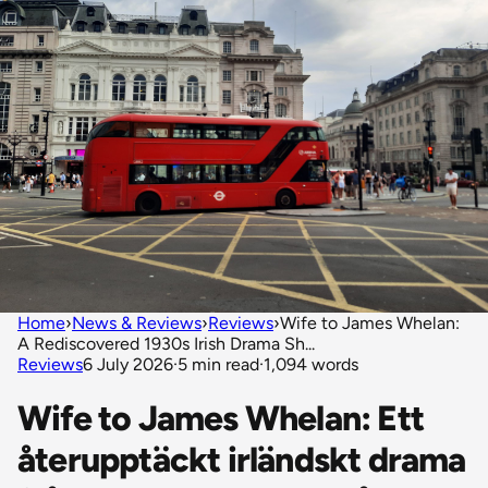
Home
›
News & Reviews
›
Reviews
›
Wife to James Whelan:
A Rediscovered 1930s Irish Drama Sh...
Reviews
6 July 2026
·
5 min read
·
1,094 words
Wife to James Whelan: Ett
återupptäckt irländskt drama