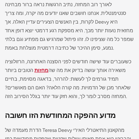
לאורך רוב המחזה, נתיב הרגשות נראה ברור מבחינה
סנטימנטלית. אנחנו חושבים שאנו יודעים מה יקרה, ומה צריך
לקרות, בין האנשים הצעירים עדיין האלה. אך Deevy היא
מחזאית נועזת יותר מכך. היא מספקת רגע דרמטי יוצא דופן אחד
שמפר כל מה שציפינו לו. זהו פיתול שמרגיש גם מפתיע וגם בלתי
נמנע, סימן ההיכר של כתיבה דרמטית מוצלחת באמת.
כשעוברים עוד שישה חודשים לפני הסצנה האחרונה, הרזולוציה
משאירה אותך עושה בדיוק את מה שה
מחזות
הטובים ביותר
תמיד גורמים לך לעשות: להרהר, בדאגה מסוימת, בחיים
שלאחר מכן של הדמויות. מה קורה הלאה? האם הם מאושרים?
המחזה מסרב לומר לך, והוא חזק עוד יותר בגלל הסירוב הזה.
מדוע ההפקה המחודשת הזו חשובה
הדרת מעמדה של Teresa Deevy מהקאנון התיאטרלי האירי
והבריטי היא אחת מאותן עוולות שקטות שהפקות מחודשות כמו