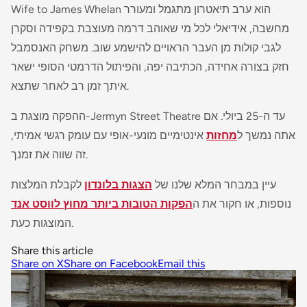
הוא ערב תיאטרון מתגמל ומעורר
Wife to James Whelan
מחשבה, אידיאלי לכל מי שאוהב דרמה מעוצבת בקפידה וסקרן
לגבי קולות מן העבר הראויים להישמע שוב. משחק האנסמבל
חזק בצורה אחידה, הכתיבה יפה, והפיתול הדרמטי הסופי ישאר
איתך זמן רב לאחר שתצא.
ההפקה מוצגת ב-Jermyn Street Theatre עד ה-25 ביולי. אם
אתה נמשך ל
מחזות
אינטימיים מונעי-אופי עם עומק רגשי אמיתי,
זה שווה את זמנך.
עיין במבחר המלא שלנו של
הצגות בלונדון
לקבלת המלצות
נוספות, או חקור את ה
הפקות הטובות ביותר מחוץ לווסט אנד
המוצגות כעת.
Share this article
Share on X
Share on Facebook
Email this