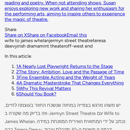
reading and poetry. When not attending shows, Susan
enjoys exploring new work and sharing her enthusiasm for
the performing arts, aiming to inspire others to experience
the magic of theatre.
Share
Share on X
Share on Facebook
Email this
wife to james whelan
jermyn street theatre
teresa
deevy
irish drama
mint theater
off-west end
In this article
1
A Nearly Lost Playwright Returns to the Stage
2
The Story: Ambition, Love and the Passage of Time
3
Fine Ensemble Acting and the Weight of Years
4
A Dramatic Masterstroke That Changes Everything
5
Why This Revival Matters
6
Should You Book?
יש משהו מרגש בצפייה במחזה שנשכח החוזר בעוצמה לחיים,
Wife to
וזה בדיוק מה שקורה ב-Jermyn Street Theatre עם
. נכתב על ידי המחזאית האירית המוזנחת במידה
James Whelan
רבה Teresa Deevy, דרמה זו משנות ה-30 מקבלת עיבוד