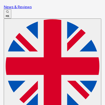
News & Reviews
⌘K