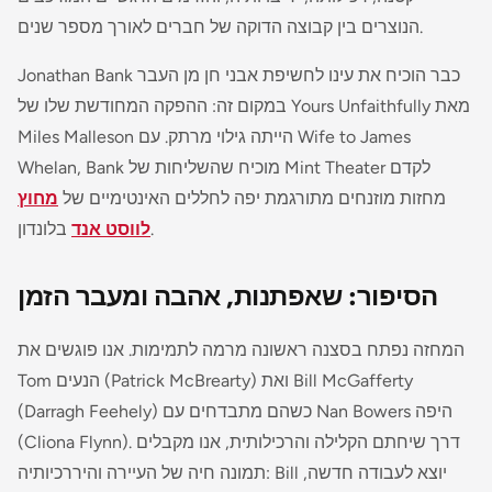
הנוצרים בין קבוצה הדוקה של חברים לאורך מספר שנים.
Jonathan Bank כבר הוכיח את עינו לחשיפת אבני חן מן העבר
מאת
Yours Unfaithfully
במקום זה: ההפקה המחודשת שלו של
Wife to James
Miles Malleson הייתה גילוי מרתק. עם
, Bank מוכיח שהשליחות של Mint Theater לקדם
Whelan
מחזות מוזנחים מתורגמת יפה לחללים האינטימיים של
מחוץ
בלונדון.
לווסט אנד
הסיפור: שאפתנות, אהבה ומעבר הזמן
המחזה נפתח בסצנה ראשונה מרמה לתמימות. אנו פוגשים את
Tom הנעים (Patrick McBrearty) ואת Bill McGafferty
(Darragh Feehely) כשהם מתבדחים עם Nan Bowers היפה
(Cliona Flynn). דרך שיחתם הקלילה והרכילותית, אנו מקבלים
תמונה חיה של העיירה והיררכיותיה: Bill יוצא לעבודה חדשה,