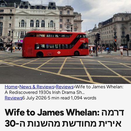
Home
›
News & Reviews
›
Reviews
›
Wife to James Whelan:
A Rediscovered 1930s Irish Drama Sh...
Reviews
6 July 2026
·
5 min read
·
1,094 words
Wife to James Whelan: דרמה
אירית מחודשת מהשנות ה-30