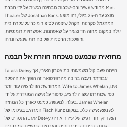
מחודש עשיר ורב-שכבות מבחינה רגשית על ידי חברת Mint
Theater של Jonathan Bank. מוצג עד ה-25 ביולי, זהו מופע
המתגמל סקרנות: הקהל שיצפה לסיפור מוכר על עקרת בית
יגלה במקום מחזה חד וצעיר על שאפתנות, אפשרויות רומנטיות,
והשלכות הרסניות של בחירות שנעשו ונדחו.
מחזאית שכמעט נשכחה חוזרת אל הבמה
Teresa Deevy הייתה פעם קול משמעותי בתיאטרון האירי, אך
עבודתה דעכה ברובה מהרפרטואר. זה הופך את ההפקה
אינו,
Wife to James Whelan
המחודשת הזו לרצויה עוד יותר.
כפי שכותרתו עשויה להציע, סיפור על אישה המוגדרת על ידי
בעלה. למעשה, כמעט לאורך כל המחזה, James Whelan
המרהיב בגילומו של Fiach Kunz לא נשא אישה כלל. במקום
זאת, התסריט של Deevy הוא דיוקן חד ורגיש של עיירה אירית
קטנה, רכילותה, יריבויותיה, והזרמים הרגשיים המורכבים