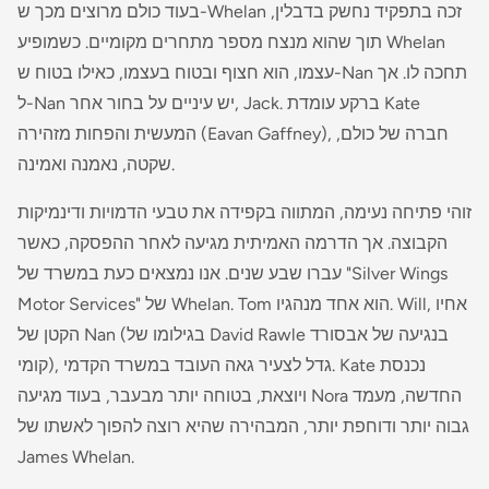
בעוד כולם מרוצים מכך ש-Whelan זכה בתפקיד נחשק בדבלין,
תוך שהוא מנצח מספר מתחרים מקומיים. כשמופיע Whelan
עצמו, הוא חצוף ובטוח בעצמו, כאילו בטוח ש-Nan תחכה לו. אך
ל-Nan יש עיניים על בחור אחר, Jack. ברקע עומדת Kate
המעשית והפחות מזהירה (Eavan Gaffney), חברה של כולם,
שקטה, נאמנה ואמינה.
זוהי פתיחה נעימה, המתווה בקפידה את טבעי הדמויות ודינמיקות
הקבוצה. אך הדרמה האמיתית מגיעה לאחר ההפסקה, כאשר
עברו שבע שנים. אנו נמצאים כעת במשרד של "Silver Wings
Motor Services" של Whelan. Tom הוא אחד מנהגיו. Will, אחיו
הקטן של Nan (בגילומו של David Rawle בנגיעה של אבסורד
קומי), גדל לצעיר גאה העובד במשרד הקדמי. Kate נכנסת
ויוצאת, בטוחה יותר מבעבר, בעוד מגיעה Nora החדשה, מעמד
גבוה יותר ודוחפת יותר, המבהירה שהיא רוצה להפוך לאשתו של
James Whelan.