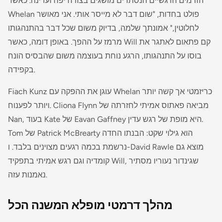
הזרמים הרגשיים הנסתרים מושגים בצורה יפה ועדינה. כאשר
Whelan פולט בחדות, "שום דבר לא מייסר אותי. אני מאושר
לחלוטין," אמונתך שלמה, בדיוק משום שכל דבר בהתנהגותו
מרמז על ההפך. באופן דומה, כאשר Will קם פתאום לאתגר את
בוסו על התנהגותו, הרגע נוחת בעוצמה משום שהבסיס הונח
בקפידה.
Fiach Kunz עוגן את ההפקה עם Whelan כריזמטי אך קשה יותר
ויותר לפענוח. Cliona Flynn מביאה פאתוס אמיתי לחזרתה של
Nan, בעוד Kate של Eavan Gaffney היא מופת של רגש עדין.
Tom של Patrick McBrearty הוא גילוי שקט: הבנתו החדה
נרשמת בכמה רגעים מצוינים בלבד. ו-David Rawle מוצא גם
קומדיה וגם רגש אמיתי בתפקיד Will, שגינדור נעוריו מסתיר
נאמנות עזה.
מהלך דרמטי מופלא המשנה הכל