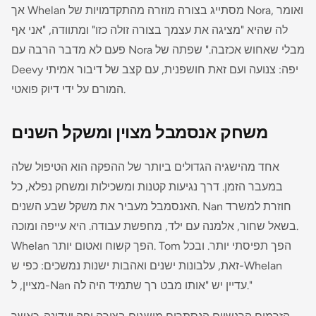
אך Whelan מסתייג בצורה מוזרה מהתקדמויות של Nora, ואומר
לה שהיא "מציגה את עצמך בצורה זולה כזו" ומתוודה, "אני אף
פעם לא מדבר הרבה עם Nora מבלי שאחוש אכזבה." שפתה של
Deevy יפה: צנועה ועם זאת חושפנית, עם קצב של דיבור אמיתי
המורם על ידי דיוק פואטי.
משחק אנסמבל מצוין ומשקל השנים
אחד מהישגיה הגדולים ביותר של ההפקה הוא הטיפול שלה
במעבר הזמן. דרך נגיעות קטנות ומשכילות ומשחק נפלא, כל
האנסמבל מעביר את משקל שבע השנים. Nan חוזרת למשרד
בשאל שחור, אלמנה עם ילד, מחפשת עבודה. היא עייפה ומוכה.
Whelan הפך קשוח ואטום יותר. Tom הפך תפיסתי יותר. ובכל
זאת, עלבונות ישנים ואהבות ישנות נמשכים: כפי ש-Whelan
מציין, ל-Nan עדיין יש "אותו מבט רך שתמיד היה לה."