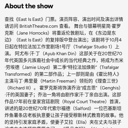
About the show
查找《East Is East》门票。演员阵容、演出时间及演出详情
请访问 BritishTheatre.com 查看。 舞台与银幕明星简·霍罗
克斯（Jane Horrocks）将重返伦敦剧坛，在《东边是东
边》（East Is East）的复排版中登台演出；该剧将于10月4
日起在特拉法加工作室剧场1号厅（Trafalgar Studio 1）上
演。 阿尤布·汗·丁（Ayub Khan Din）这部关于在20世纪70
年代英国多元族裔社会中成长的当代经典之作，将成为杰米
·劳埃德（Jamie Lloyd）第二季“特拉法加焕新”（Trafalgar
Transformed）的第二部作品；上一部则是由《霍比特人》
主演马丁·弗里曼（Martin Freeman）领衔的《理查三世》
（Richard III）。 霍罗克斯将饰演乔治“成吉思”（Genghis）
·汗的英国妻子；乔治一角将由剧作家汗·丁亲自出演。这部
作品17年前在皇家宫廷剧院（Royal Court Theatre）首演，
讲述的是20世纪70年代索尔福德（Salford）一位巴基斯坦
炸鱼薯条店老板执意要让孩子接受穆斯林式教育的故事。他
的坚持引发家庭矛盾，使妻子艾拉（Ella）夹在丈夫与孩子