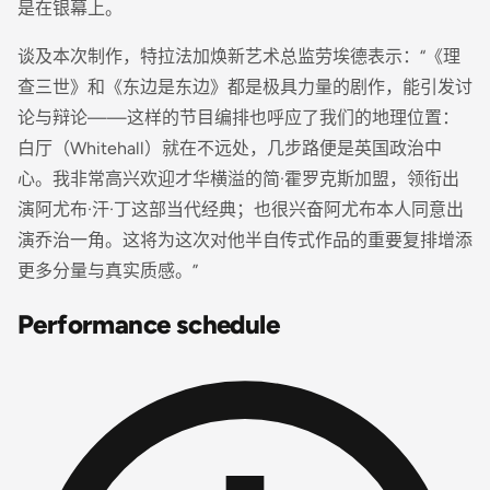
是在银幕上。
谈及本次制作，特拉法加焕新艺术总监劳埃德表示：“《理
查三世》和《东边是东边》都是极具力量的剧作，能引发讨
论与辩论——这样的节目编排也呼应了我们的地理位置：
白厅（Whitehall）就在不远处，几步路便是英国政治中
心。我非常高兴欢迎才华横溢的简·霍罗克斯加盟，领衔出
演阿尤布·汗·丁这部当代经典；也很兴奋阿尤布本人同意出
演乔治一角。这将为这次对他半自传式作品的重要复排增添
更多分量与真实质感。”
Performance schedule