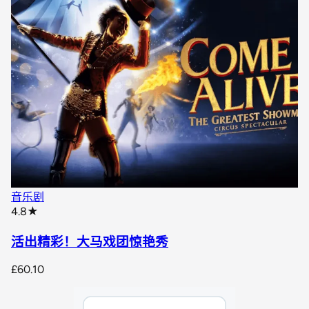
音乐剧
star rating
4.8
★
活出精彩！大马戏团惊艳秀
£60.10