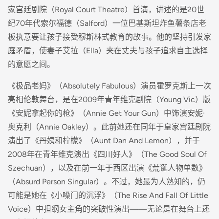
家宫廷剧院（Royal Court Theatre）首演，讲述的是20世
纪70年代索尔福德（Salford）一位巴基斯坦炸鱼薯条店老
板执意要让孩子接受穆斯林式教育的故事。他的坚持引发家
庭矛盾，使妻子艾拉（Ella）夹在丈夫与孩子追求自主选择
的意愿之间。
《极品老妈》（Absolutely Fabulous）演员霍罗克斯上一次
亮相伦敦舞台，是在2009年青年维克剧院（Young Vic）版
《安妮拿起你的枪》（Annie Get Your Gun）中饰演安妮·
奥克利（Annie Oakley）。此前她还在同年于皇家宫廷剧院
演出了《丹姨和柠檬》（Aunt Dan And Lemon），并于
2008年在青年维克演出《四川好人》（The Good Soul Of
Szechuan），以及在前一年于西区出演《荒诞人物单数》
（Absurd Person Singular）。不过，她最为人熟知的，仍
可能是她在《小嗓门的沉浮》（The Rise And Fall Of Little
Voice）中担纲女主角的突破性演出——无论是在舞台上还