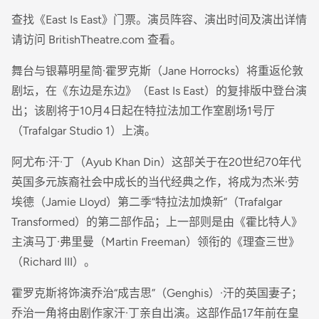
查找《East Is East》门票。演员阵容、演出时间及演出详情
请访问 BritishTheatre.com 查看。
舞台与银幕明星简·霍罗克斯（Jane Horrocks）将重返伦敦
剧坛，在《东边是东边》（East Is East）的复排版中登台演
出；该剧将于10月4日起在特拉法加工作室剧场1号厅
（Trafalgar Studio 1）上演。
阿尤布·汗·丁（Ayub Khan Din）这部关于在20世纪70年代
英国多元族裔社会中成长的当代经典之作，将成为杰米·劳
埃德（Jamie Lloyd）第二季“特拉法加焕新”（Trafalgar
Transformed）的第二部作品；上一部则是由《霍比特人》
主演马丁·弗里曼（Martin Freeman）领衔的《理查三世》
（Richard III）。
霍罗克斯将饰演乔治“成吉思”（Genghis）·汗的英国妻子；
乔治一角将由剧作家汗·丁亲自出演。这部作品17年前在皇