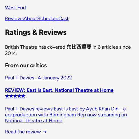
West End
Reviews
About
Schedule
Cast
Ratings & Reviews
British Theatre has covered
东比西重要
in 6 articles since
2014.
From our critics
Paul T Davies · 4 January 2022
REVIEW: East Is East, National Theatre at Home
✭✭✭✭✭
Paul T Davies reviews East Is East by Ayub Khan Din - a
co-production with Birmingham Rep now streaming on
National Theatre at Home
Read the review →