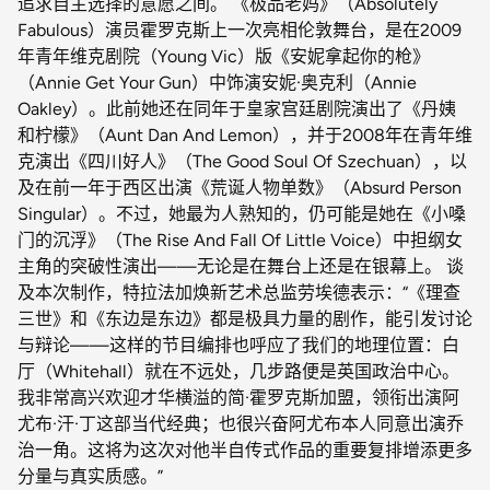
追求自主选择的意愿之间。 《极品老妈》（Absolutely
Fabulous）演员霍罗克斯上一次亮相伦敦舞台，是在2009
年青年维克剧院（Young Vic）版《安妮拿起你的枪》
（Annie Get Your Gun）中饰演安妮·奥克利（Annie
Oakley）。此前她还在同年于皇家宫廷剧院演出了《丹姨
和柠檬》（Aunt Dan And Lemon），并于2008年在青年维
克演出《四川好人》（The Good Soul Of Szechuan），以
及在前一年于西区出演《荒诞人物单数》（Absurd Person
Singular）。不过，她最为人熟知的，仍可能是她在《小嗓
门的沉浮》（The Rise And Fall Of Little Voice）中担纲女
主角的突破性演出——无论是在舞台上还是在银幕上。 谈
及本次制作，特拉法加焕新艺术总监劳埃德表示：“《理查
三世》和《东边是东边》都是极具力量的剧作，能引发讨论
与辩论——这样的节目编排也呼应了我们的地理位置：白
厅（Whitehall）就在不远处，几步路便是英国政治中心。
我非常高兴欢迎才华横溢的简·霍罗克斯加盟，领衔出演阿
尤布·汗·丁这部当代经典；也很兴奋阿尤布本人同意出演乔
治一角。这将为这次对他半自传式作品的重要复排增添更多
分量与真实质感。”