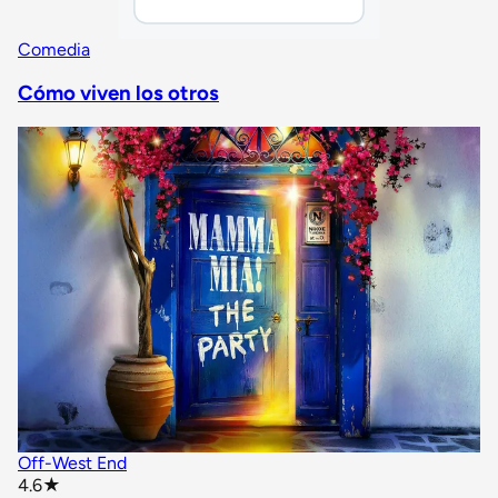
Comedia
Cómo viven los otros
Off-West End
star rating
4.6
★