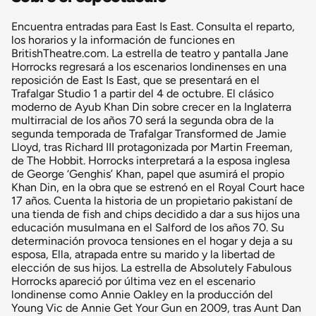
Encuentra entradas para East Is East. Consulta el reparto,
los horarios y la información de funciones en
BritishTheatre.com. La estrella de teatro y pantalla Jane
Horrocks regresará a los escenarios londinenses en una
reposición de East Is East, que se presentará en el
Trafalgar Studio 1 a partir del 4 de octubre. El clásico
moderno de Ayub Khan Din sobre crecer en la Inglaterra
multirracial de los años 70 será la segunda obra de la
segunda temporada de Trafalgar Transformed de Jamie
Lloyd, tras Richard III protagonizada por Martin Freeman,
de The Hobbit. Horrocks interpretará a la esposa inglesa
de George ‘Genghis’ Khan, papel que asumirá el propio
Khan Din, en la obra que se estrenó en el Royal Court hace
17 años. Cuenta la historia de un propietario pakistaní de
una tienda de fish and chips decidido a dar a sus hijos una
educación musulmana en el Salford de los años 70. Su
determinación provoca tensiones en el hogar y deja a su
esposa, Ella, atrapada entre su marido y la libertad de
elección de sus hijos. La estrella de Absolutely Fabulous
Horrocks apareció por última vez en el escenario
londinense como Annie Oakley en la producción del
Young Vic de Annie Get Your Gun en 2009, tras Aunt Dan