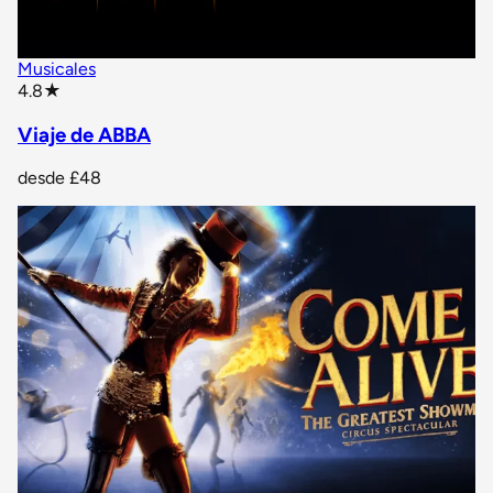
Musicales
star rating
4.8
★
Viaje de ABBA
desde
£48