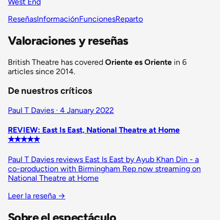
West End
Reseñas
Información
Funciones
Reparto
Valoraciones y reseñas
British Theatre has covered
Oriente es Oriente
in 6
articles since 2014.
De nuestros críticos
Paul T Davies · 4 January 2022
REVIEW: East Is East, National Theatre at Home
✭✭✭✭✭
Paul T Davies reviews East Is East by Ayub Khan Din - a
co-production with Birmingham Rep now streaming on
National Theatre at Home
Leer la reseña
→
Sobre el espectáculo