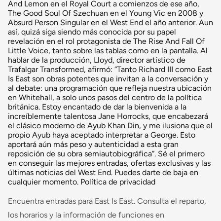
And Lemon en el Royal Court a comienzos de ese año,
The Good Soul Of Szechuan en el Young Vic en 2008 y
Absurd Person Singular en el West End el año anterior. Aun
así, quizá siga siendo más conocida por su papel
revelación en el rol protagonista de The Rise And Fall Of
Little Voice, tanto sobre las tablas como en la pantalla. Al
hablar de la producción, Lloyd, director artístico de
Trafalgar Transformed, afirmó: “Tanto Richard III como East
Is East son obras potentes que invitan a la conversación y
al debate: una programación que refleja nuestra ubicación
en Whitehall, a solo unos pasos del centro de la política
británica. Estoy encantado de dar la bienvenida a la
increíblemente talentosa Jane Horrocks, que encabezará
el clásico moderno de Ayub Khan Din, y me ilusiona que el
propio Ayub haya aceptado interpretar a George. Esto
aportará aún más peso y autenticidad a esta gran
reposición de su obra semiautobiográfica”. Sé el primero
en conseguir las mejores entradas, ofertas exclusivas y las
últimas noticias del West End. Puedes darte de baja en
cualquier momento. Política de privacidad
Encuentra entradas para East Is East. Consulta el reparto,
los horarios y la información de funciones en