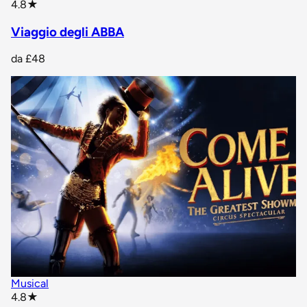
star rating
4.8
★
Viaggio degli ABBA
da
£48
Musical
star rating
4.8
★