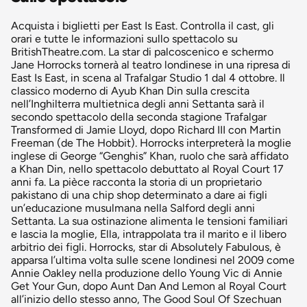
Acquista i biglietti per East Is East. Controlla il cast, gli
orari e tutte le informazioni sullo spettacolo su
BritishTheatre.com. La star di palcoscenico e schermo
Jane Horrocks tornerà al teatro londinese in una ripresa di
East Is East, in scena al Trafalgar Studio 1 dal 4 ottobre. Il
classico moderno di Ayub Khan Din sulla crescita
nell’Inghilterra multietnica degli anni Settanta sarà il
secondo spettacolo della seconda stagione Trafalgar
Transformed di Jamie Lloyd, dopo Richard III con Martin
Freeman (de The Hobbit). Horrocks interpreterà la moglie
inglese di George “Genghis” Khan, ruolo che sarà affidato
a Khan Din, nello spettacolo debuttato al Royal Court 17
anni fa. La pièce racconta la storia di un proprietario
pakistano di una chip shop determinato a dare ai figli
un’educazione musulmana nella Salford degli anni
Settanta. La sua ostinazione alimenta le tensioni familiari
e lascia la moglie, Ella, intrappolata tra il marito e il libero
arbitrio dei figli. Horrocks, star di Absolutely Fabulous, è
apparsa l’ultima volta sulle scene londinesi nel 2009 come
Annie Oakley nella produzione dello Young Vic di Annie
Get Your Gun, dopo Aunt Dan And Lemon al Royal Court
all’inizio dello stesso anno, The Good Soul Of Szechuan