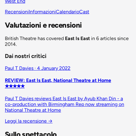
West End
Recensioni
Informazioni
Calendario
Cast
Valutazioni e recensioni
British Theatre has covered
East Is East
in 6 articles since
2014.
Dai nostri critici
Paul T Davies · 4 January 2022
REVIEW: East Is East, National Theatre at Home
✭✭✭✭✭
Paul T Davies reviews East Is East by Ayub Khan Din - a
co-production with Birmingham Rep now streaming on
National Theatre at Home
Leggi la recensione
→
Sullo spettacolo