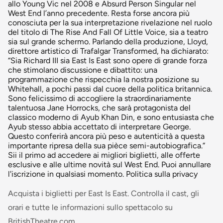
allo Young Vic nel 2008 e Absurd Person Singular nel
West End l’anno precedente. Resta forse ancora più
conosciuta per la sua interpretazione rivelazione nel ruolo
del titolo di The Rise And Fall Of Little Voice, sia a teatro
sia sul grande schermo. Parlando della produzione, Lloyd,
direttore artistico di Trafalgar Transformed, ha dichiarato:
“Sia Richard III sia East Is East sono opere di grande forza
che stimolano discussione e dibattito: una
programmazione che rispecchia la nostra posizione su
Whitehall, a pochi passi dal cuore della politica britannica.
Sono felicissimo di accogliere la straordinariamente
talentuosa Jane Horrocks, che sarà protagonista del
classico moderno di Ayub Khan Din, e sono entusiasta che
Ayub stesso abbia accettato di interpretare George.
Questo conferirà ancora più peso e autenticità a questa
importante ripresa della sua pièce semi-autobiografica.”
Sii il primo ad accedere ai migliori biglietti, alle offerte
esclusive e alle ultime novità sul West End. Puoi annullare
l'iscrizione in qualsiasi momento. Politica sulla privacy
Acquista i biglietti per East Is East. Controlla il cast, gli
orari e tutte le informazioni sullo spettacolo su
BritishTheatre.com.