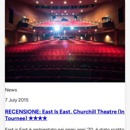
News
7 July 2015
RECENSIONE: East Is East, Churchill Theatre (In
Tournee) ✭✭✭✭
East is East è ambientato nei primi anni '70, è stato scritto