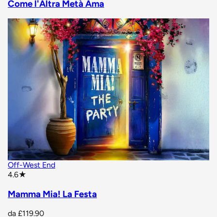
Come l'Altra Metà Ama
Off-West End
star rating
4.6
★
Mamma Mia! La Festa
da
£119.90