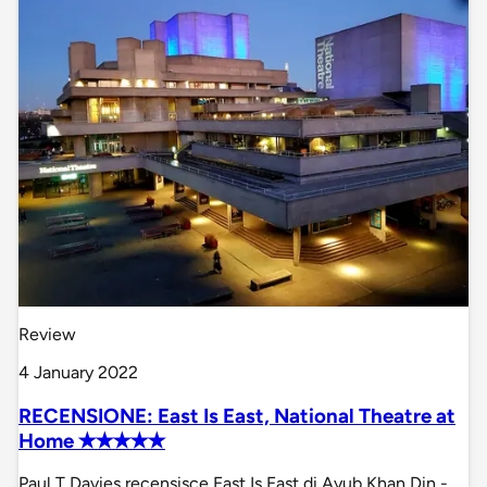
Review
4 January 2022
RECENSIONE: East Is East, National Theatre at
Home ✭✭✭✭✭
Paul T Davies recensisce East Is East di Ayub Khan Din -