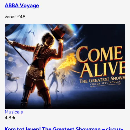
ABBA Voyage
vanaf
£48
Musicals
star rating
4.8
★
Kom tot leven! The Greatest Showman – circus-