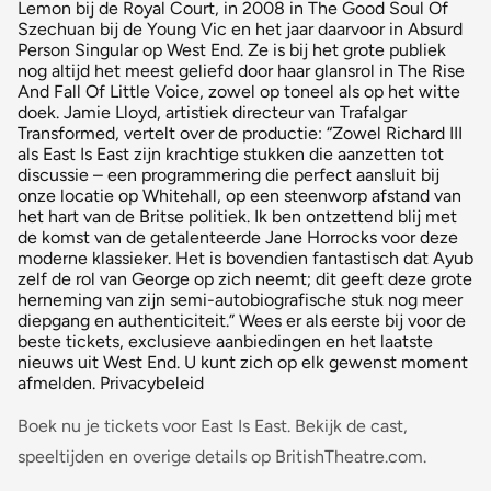
Lemon bij de Royal Court, in 2008 in The Good Soul Of
Szechuan bij de Young Vic en het jaar daarvoor in Absurd
Person Singular op West End. Ze is bij het grote publiek
nog altijd het meest geliefd door haar glansrol in The Rise
And Fall Of Little Voice, zowel op toneel als op het witte
doek. Jamie Lloyd, artistiek directeur van Trafalgar
Transformed, vertelt over de productie: “Zowel Richard III
als East Is East zijn krachtige stukken die aanzetten tot
discussie – een programmering die perfect aansluit bij
onze locatie op Whitehall, op een steenworp afstand van
het hart van de Britse politiek. Ik ben ontzettend blij met
de komst van de getalenteerde Jane Horrocks voor deze
moderne klassieker. Het is bovendien fantastisch dat Ayub
zelf de rol van George op zich neemt; dit geeft deze grote
herneming van zijn semi-autobiografische stuk nog meer
diepgang en authenticiteit.” Wees er als eerste bij voor de
beste tickets, exclusieve aanbiedingen en het laatste
nieuws uit West End. U kunt zich op elk gewenst moment
afmelden. Privacybeleid
Boek nu je tickets voor East Is East. Bekijk de cast,
speeltijden en overige details op BritishTheatre.com.