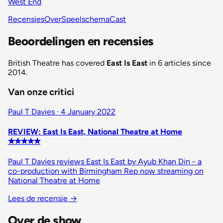
West End
Recensies
Over
Speelschema
Cast
Beoordelingen en recensies
British Theatre has covered
East Is East
in 6 articles since
2014.
Van onze critici
Paul T Davies · 4 January 2022
REVIEW: East Is East, National Theatre at Home
✭✭✭✭✭
Paul T Davies reviews East Is East by Ayub Khan Din - a
co-production with Birmingham Rep now streaming on
National Theatre at Home
Lees de recensie
→
Over de show