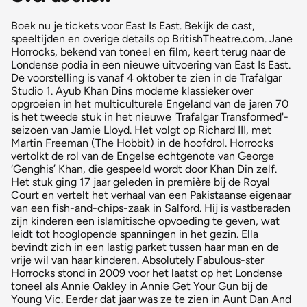
Boek nu je tickets voor East Is East. Bekijk de cast,
speeltijden en overige details op BritishTheatre.com. Jane
Horrocks, bekend van toneel en film, keert terug naar de
Londense podia in een nieuwe uitvoering van East Is East.
De voorstelling is vanaf 4 oktober te zien in de Trafalgar
Studio 1. Ayub Khan Dins moderne klassieker over
opgroeien in het multiculturele Engeland van de jaren 70
is het tweede stuk in het nieuwe 'Trafalgar Transformed'-
seizoen van Jamie Lloyd. Het volgt op Richard III, met
Martin Freeman (The Hobbit) in de hoofdrol. Horrocks
vertolkt de rol van de Engelse echtgenote van George
‘Genghis’ Khan, die gespeeld wordt door Khan Din zelf.
Het stuk ging 17 jaar geleden in première bij de Royal
Court en vertelt het verhaal van een Pakistaanse eigenaar
van een fish-and-chips-zaak in Salford. Hij is vastberaden
zijn kinderen een islamitische opvoeding te geven, wat
leidt tot hooglopende spanningen in het gezin. Ella
bevindt zich in een lastig parket tussen haar man en de
vrije wil van haar kinderen. Absolutely Fabulous-ster
Horrocks stond in 2009 voor het laatst op het Londense
toneel als Annie Oakley in Annie Get Your Gun bij de
Young Vic. Eerder dat jaar was ze te zien in Aunt Dan And