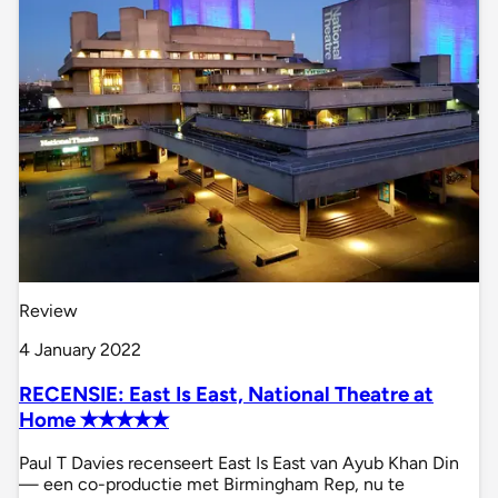
Review
4 January 2022
RECENSIE: East Is East, National Theatre at
Home ✭✭✭✭✭
Paul T Davies recenseert East Is East van Ayub Khan Din
— een co-productie met Birmingham Rep, nu te