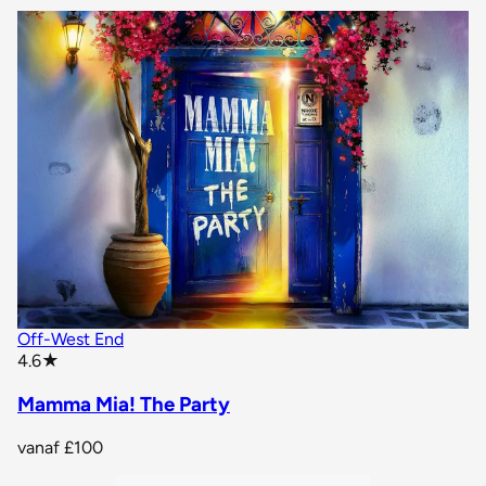
Off-West End
star rating
4.6
★
Mamma Mia! The Party
vanaf
£100